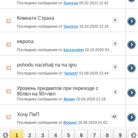
Последнее сообщение от
Suvorov
05.02.2021
11:42
Комната Страха
0
Последнее сообщение от
Suvorov
16.10.2020
12:25
европа
0
Последнее сообщение от
karxaradon
10.10.2020
03:54
pohodu nacehatj na na igru
0
Последнее сообщение от
*janush*
01.09.2020
22:44
Уровень предметов при переходе с
2
80лвл на 90+лвл
Последнее сообщение от
Жекич
20.04.2020
21:18
Хочу ПвП
42
Последнее сообщение от
Booguy
20.06.2019
01:02
1
2
3
4
5
6
7
8
9
10