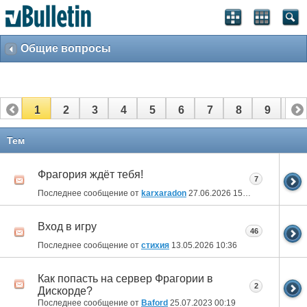
Общие вопросы
1
2
3
4
5
6
7
8
9
10
11
12
13
14
15
16
17
Тем
Фрагория ждёт тебя!
7
Последнее сообщение от
karxaradon
27.06.2026
15:32
Вход в игру
46
Последнее сообщение от
стихия
13.05.2026
10:36
Как попасть на сервер Фрагории в
2
Дискорде?
Последнее сообщение от
Baford
25.07.2023
00:19