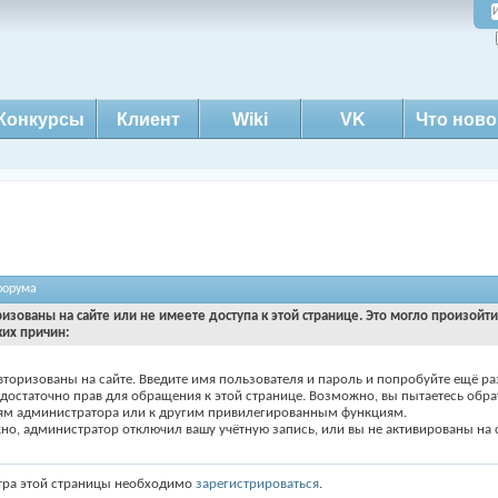
Конкурсы
Клиент
Wiki
VK
Что ново
форума
ризованы на сайте или не имеете доступа к этой странице. Это могло произойт
ких причин:
вторизованы на сайте. Введите имя пользователя и пароль и попробуйте ещё ра
едостаточно прав для обращения к этой странице. Возможно, вы пытаетесь обра
ям администратора или к другим привилегированным функциям.
о, администратор отключил вашу учётную запись, или вы не активированы на с
тра этой страницы необходимо
зарегистрироваться
.