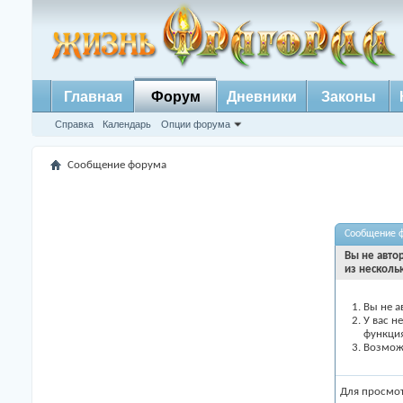
Главная
Форум
Дневники
Законы
Справка
Календарь
Опции форума
Сообщение форума
Сообщение 
Вы не авто
из несколь
Вы не а
У вас н
функци
Возможн
Для просмо