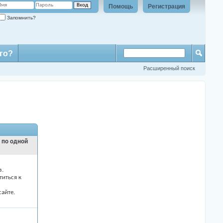
Помощь
Регистрация
Запомнить?
го?
Расширенный поиск
и по одной
з.
титься к
айте.