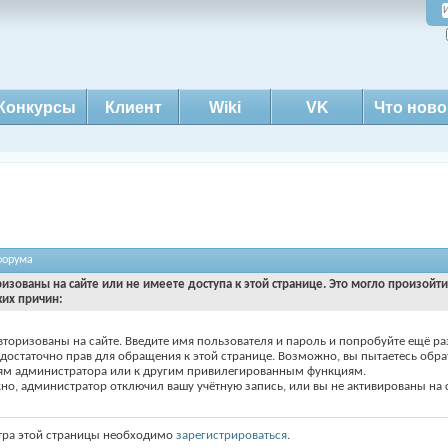
Конкурсы
Клиент
Wiki
VK
Что ново
форума
ризованы на сайте или не имеете доступа к этой странице. Это могло произойт
ких причин:
вторизованы на сайте. Введите имя пользователя и пароль и попробуйте ещё ра
едостаточно прав для обращения к этой странице. Возможно, вы пытаетесь обра
ям администратора или к другим привилегированным функциям.
о, администратор отключил вашу учётную запись, или вы не активированы на с
тра этой страницы необходимо
зарегистрироваться
.