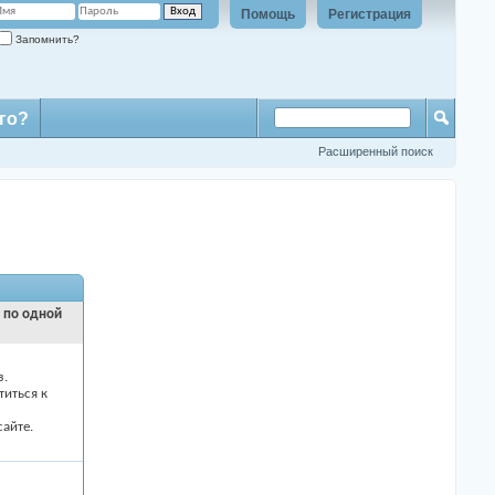
Помощь
Регистрация
Запомнить?
го?
Расширенный поиск
и по одной
з.
титься к
айте.