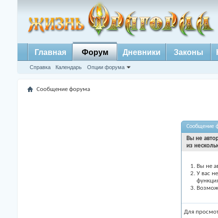
Главная
Форум
Дневники
Законы
Справка
Календарь
Опции форума
Сообщение форума
Сообщение 
Вы не авто
из несколь
Вы не а
У вас н
функци
Возможн
Для просмо