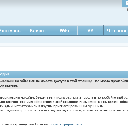
Конкурсы
Клиент
Wiki
VK
Что ново
форума
ризованы на сайте или не имеете доступа к этой странице. Это могло произойт
ких причин:
вторизованы на сайте. Введите имя пользователя и пароль и попробуйте ещё ра
едостаточно прав для обращения к этой странице. Возможно, вы пытаетесь обра
ям администратора или к другим привилегированным функциям.
о, администратор отключил вашу учётную запись, или вы не активированы на с
тра этой страницы необходимо
зарегистрироваться
.