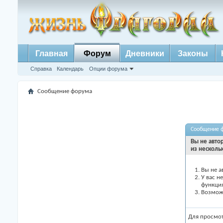
Главная
Форум
Дневники
Законы
Справка
Календарь
Опции форума
Сообщение форума
Сообщение 
Вы не авто
из несколь
Вы не а
У вас н
функци
Возможн
Для просмо