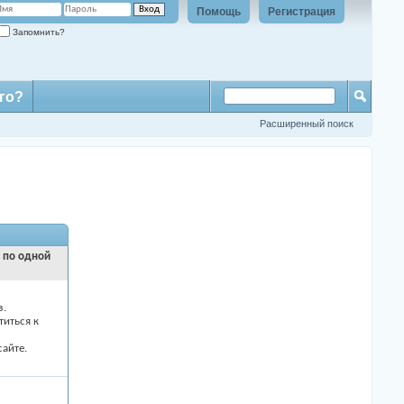
Помощь
Регистрация
Запомнить?
го?
Расширенный поиск
и по одной
з.
титься к
айте.