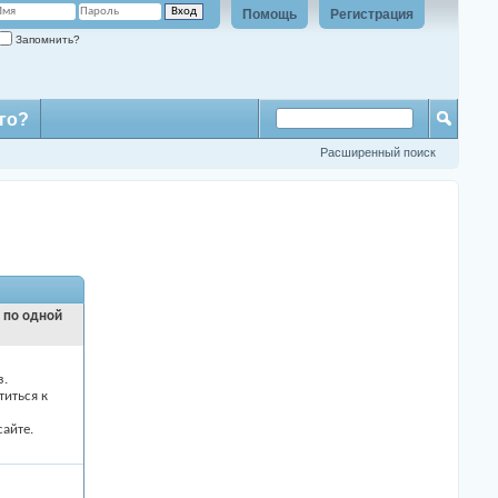
Помощь
Регистрация
Запомнить?
го?
Расширенный поиск
и по одной
з.
титься к
айте.