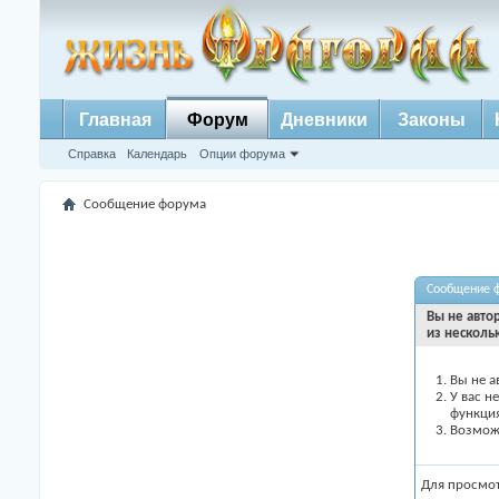
Главная
Форум
Дневники
Законы
Справка
Календарь
Опции форума
Сообщение форума
Сообщение 
Вы не авто
из несколь
Вы не а
У вас н
функци
Возможн
Для просмо