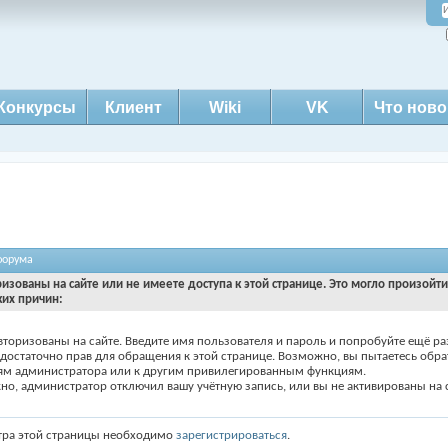
Конкурсы
Клиент
Wiki
VK
Что ново
форума
ризованы на сайте или не имеете доступа к этой странице. Это могло произойт
ких причин:
вторизованы на сайте. Введите имя пользователя и пароль и попробуйте ещё ра
едостаточно прав для обращения к этой странице. Возможно, вы пытаетесь обра
ям администратора или к другим привилегированным функциям.
о, администратор отключил вашу учётную запись, или вы не активированы на с
тра этой страницы необходимо
зарегистрироваться
.