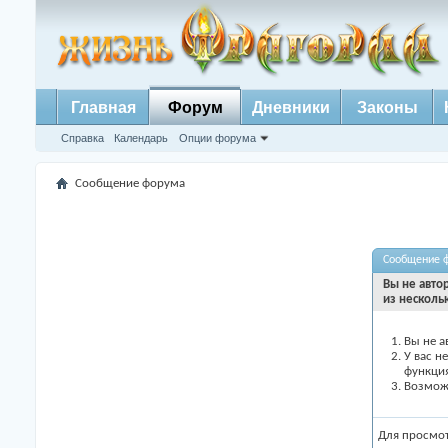
Главная
Форум
Дневники
Законы
Справка
Календарь
Опции форума
Сообщение форума
Сообщение 
Вы не авто
из несколь
Вы не а
У вас н
функци
Возможн
Для просмо