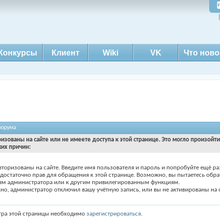
Конкурсы
Клиент
Wiki
VK
Что ново
форума
ризованы на сайте или не имеете доступа к этой странице. Это могло произойт
ких причин:
вторизованы на сайте. Введите имя пользователя и пароль и попробуйте ещё ра
едостаточно прав для обращения к этой странице. Возможно, вы пытаетесь обра
ям администратора или к другим привилегированным функциям.
о, администратор отключил вашу учётную запись, или вы не активированы на с
тра этой страницы необходимо
зарегистрироваться
.