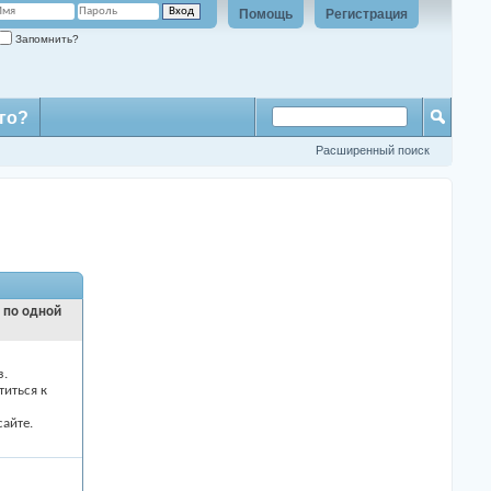
Помощь
Регистрация
Запомнить?
го?
Расширенный поиск
и по одной
з.
титься к
айте.