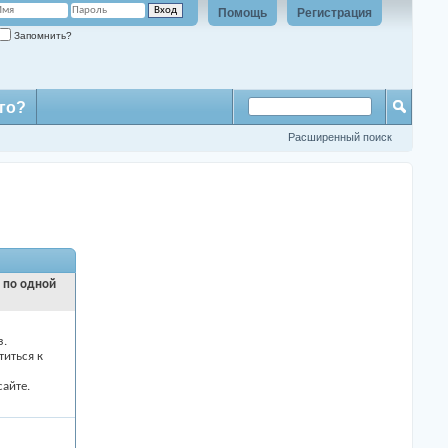
Помощь
Регистрация
Запомнить?
го?
Расширенный поиск
и по одной
з.
титься к
айте.