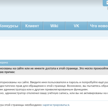
Конкурсы
Клиент
Wiki
VK
Что ново
форума
ризованы на сайте или не имеете доступа к этой странице. Это могло произойт
ких причин:
вторизованы на сайте. Введите имя пользователя и пароль и попробуйте ещё ра
едостаточно прав для обращения к этой странице. Возможно, вы пытаетесь обра
ям администратора или к другим привилегированным функциям.
о, администратор отключил вашу учётную запись, или вы не активированы на с
тра этой страницы необходимо
зарегистрироваться
.