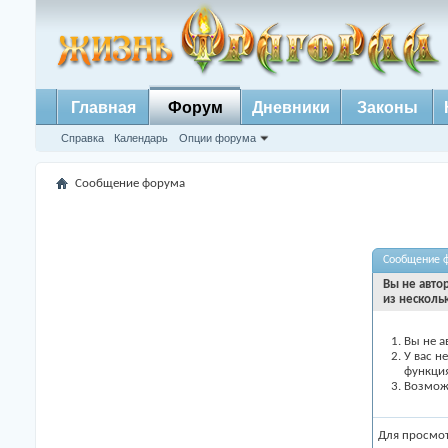
Главная
Форум
Дневники
Законы
Справка
Календарь
Опции форума
Сообщение форума
Сообщение 
Вы не авто
из несколь
Вы не а
У вас н
функци
Возможн
Для просмо