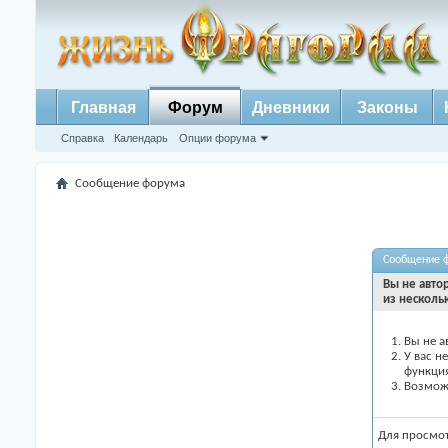
Главная
Форум
Дневники
Законы
Справка
Календарь
Опции форума
Сообщение форума
Сообщение 
Вы не авто
из несколь
Вы не а
У вас н
функци
Возможн
Для просмо