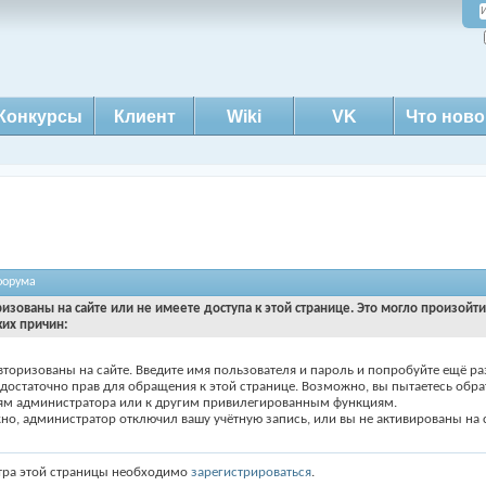
Конкурсы
Клиент
Wiki
VK
Что ново
форума
ризованы на сайте или не имеете доступа к этой странице. Это могло произойт
ких причин:
вторизованы на сайте. Введите имя пользователя и пароль и попробуйте ещё ра
едостаточно прав для обращения к этой странице. Возможно, вы пытаетесь обра
ям администратора или к другим привилегированным функциям.
о, администратор отключил вашу учётную запись, или вы не активированы на с
тра этой страницы необходимо
зарегистрироваться
.