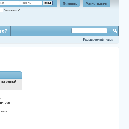
Помощь
Регистрация
Запомнить?
го?
Расширенный поиск
и по одной
з.
титься к
айте.