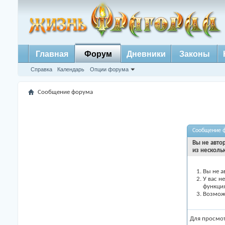
Главная
Форум
Дневники
Законы
Справка
Календарь
Опции форума
Сообщение форума
Сообщение 
Вы не авто
из несколь
Вы не а
У вас н
функци
Возможн
Для просмо