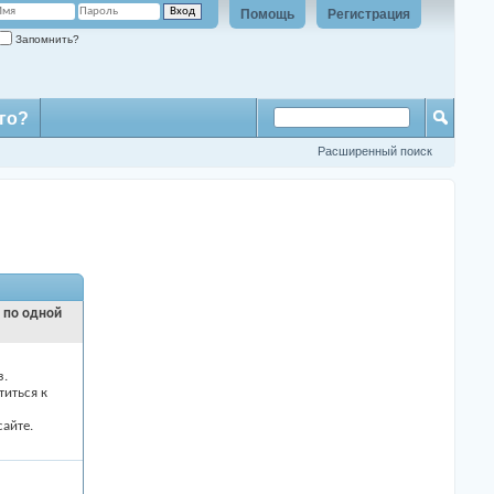
Помощь
Регистрация
Запомнить?
го?
Расширенный поиск
и по одной
з.
титься к
айте.