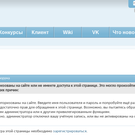
Конкурсы
Клиент
Wiki
VK
Что ново
форума
ризованы на сайте или не имеете доступа к этой странице. Это могло произойт
ких причин:
вторизованы на сайте. Введите имя пользователя и пароль и попробуйте ещё ра
едостаточно прав для обращения к этой странице. Возможно, вы пытаетесь обра
ям администратора или к другим привилегированным функциям.
о, администратор отключил вашу учётную запись, или вы не активированы на с
тра этой страницы необходимо
зарегистрироваться
.