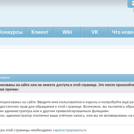
Конкурсы
Клиент
Wiki
VK
Что ново
форума
ризованы на сайте или не имеете доступа к этой странице. Это могло произойт
ких причин:
вторизованы на сайте. Введите имя пользователя и пароль и попробуйте ещё ра
едостаточно прав для обращения к этой странице. Возможно, вы пытаетесь обра
ям администратора или к другим привилегированным функциям.
о, администратор отключил вашу учётную запись, или вы не активированы на с
тра этой страницы необходимо
зарегистрироваться
.