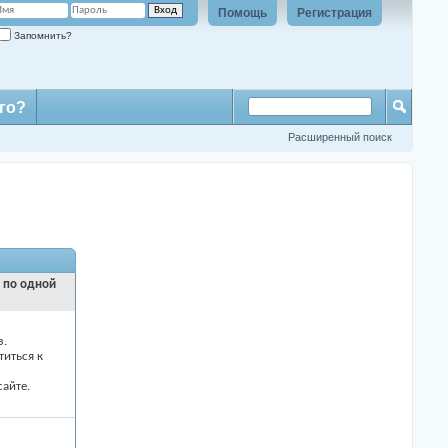
Помощь
Регистрация
Запомнить?
го?
Расширенный поиск
и по одной
з.
титься к
айте.