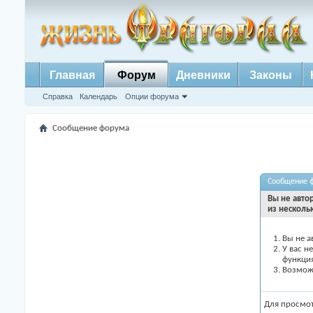
Главная
Форум
Дневники
Законы
Справка
Календарь
Опции форума
Сообщение форума
Сообщение 
Вы не авто
из несколь
Вы не а
У вас н
функци
Возможн
Для просмо