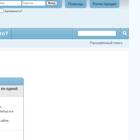
Помощь
Регистрация
Запомнить?
го?
Расширенный поиск
и по одной
з.
титься к
айте.