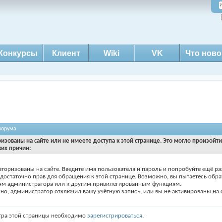
Конкурсы
Клиент
Wiki
VK
Что ново
форума
ризованы на сайте или не имеете доступа к этой странице. Это могло произойт
ких причин:
вторизованы на сайте. Введите имя пользователя и пароль и попробуйте ещё ра
едостаточно прав для обращения к этой странице. Возможно, вы пытаетесь обра
ям администратора или к другим привилегированным функциям.
о, администратор отключил вашу учётную запись, или вы не активированы на с
тра этой страницы необходимо
зарегистрироваться
.