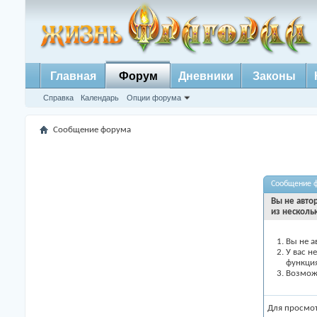
Главная
Форум
Дневники
Законы
Справка
Календарь
Опции форума
Сообщение форума
Сообщение 
Вы не авто
из несколь
Вы не а
У вас н
функци
Возможн
Для просмо