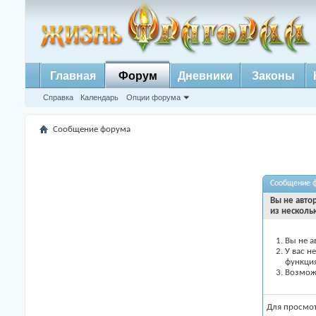
Главная
Форум
Дневники
Законы
Справка
Календарь
Опции форума
Сообщение форума
Сообщение 
Вы не авто
из несколь
Вы не а
У вас н
функци
Возможн
Для просмо