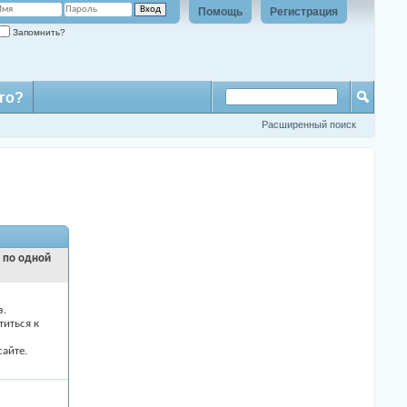
Помощь
Регистрация
Запомнить?
го?
Расширенный поиск
и по одной
з.
титься к
айте.