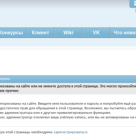
Конкурсы
Клиент
Wiki
VK
Что ново
форума
ризованы на сайте или не имеете доступа к этой странице. Это могло произойт
ких причин:
вторизованы на сайте. Введите имя пользователя и пароль и попробуйте ещё ра
едостаточно прав для обращения к этой странице. Возможно, вы пытаетесь обра
ям администратора или к другим привилегированным функциям.
о, администратор отключил вашу учётную запись, или вы не активированы на с
тра этой страницы необходимо
зарегистрироваться
.