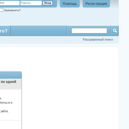
Помощь
Регистрация
Запомнить?
го?
Расширенный поиск
и по одной
з.
титься к
айте.