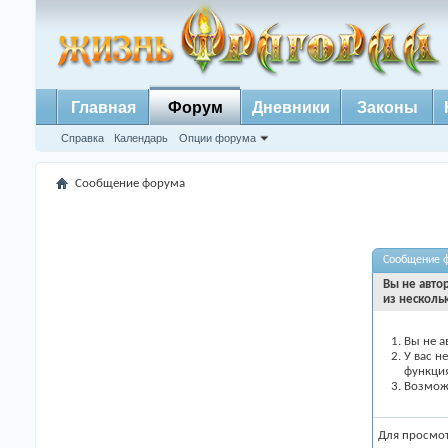
Главная
Форум
Дневники
Законы
Справка
Календарь
Опции форума
Сообщение форума
Сообщение 
Вы не авто
из несколь
Вы не а
У вас н
функци
Возможн
Для просмо