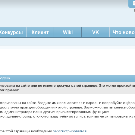
Конкурсы
Клиент
Wiki
VK
Что ново
форума
ризованы на сайте или не имеете доступа к этой странице. Это могло произойт
ких причин:
вторизованы на сайте. Введите имя пользователя и пароль и попробуйте ещё ра
едостаточно прав для обращения к этой странице. Возможно, вы пытаетесь обра
ям администратора или к другим привилегированным функциям.
о, администратор отключил вашу учётную запись, или вы не активированы на с
тра этой страницы необходимо
зарегистрироваться
.