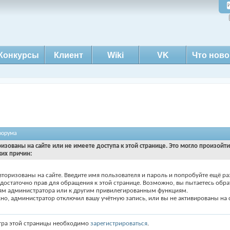
Конкурсы
Клиент
Wiki
VK
Что ново
форума
ризованы на сайте или не имеете доступа к этой странице. Это могло произойт
ких причин:
вторизованы на сайте. Введите имя пользователя и пароль и попробуйте ещё ра
едостаточно прав для обращения к этой странице. Возможно, вы пытаетесь обра
ям администратора или к другим привилегированным функциям.
о, администратор отключил вашу учётную запись, или вы не активированы на с
тра этой страницы необходимо
зарегистрироваться
.