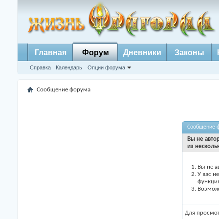
Главная
Форум
Дневники
Законы
Справка
Календарь
Опции форума
Сообщение форума
Сообщение 
Вы не авто
из несколь
Вы не а
У вас н
функци
Возможн
Для просмо