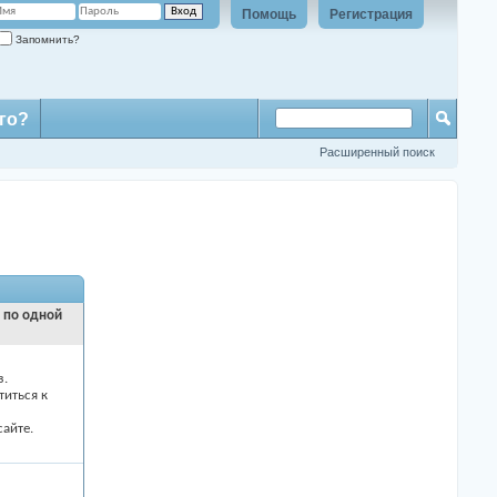
Помощь
Регистрация
Запомнить?
го?
Расширенный поиск
и по одной
з.
титься к
айте.