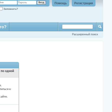
Помощь
Регистрация
Запомнить?
го?
Расширенный поиск
и по одной
з.
титься к
айте.