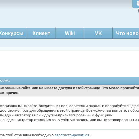
Конкурсы
Клиент
Wiki
VK
Что ново
форума
ризованы на сайте или не имеете доступа к этой странице. Это могло произойт
ких причин:
вторизованы на сайте. Введите имя пользователя и пароль и попробуйте ещё ра
едостаточно прав для обращения к этой странице. Возможно, вы пытаетесь обра
ям администратора или к другим привилегированным функциям.
о, администратор отключил вашу учётную запись, или вы не активированы на с
тра этой страницы необходимо
зарегистрироваться
.