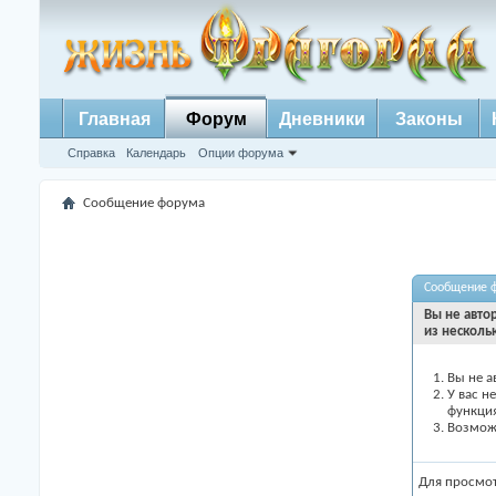
Главная
Форум
Дневники
Законы
Справка
Календарь
Опции форума
Сообщение форума
Сообщение 
Вы не авто
из несколь
Вы не а
У вас н
функци
Возможн
Для просмо