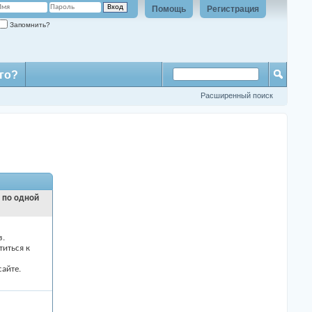
Помощь
Регистрация
Запомнить?
го?
Расширенный поиск
и по одной
з.
титься к
айте.