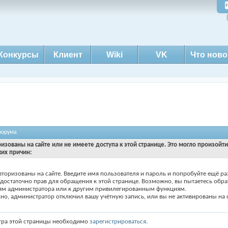
Конкурсы
Клиент
Wiki
VK
Что ново
форума
ризованы на сайте или не имеете доступа к этой странице. Это могло произойт
ких причин:
вторизованы на сайте. Введите имя пользователя и пароль и попробуйте ещё ра
едостаточно прав для обращения к этой странице. Возможно, вы пытаетесь обра
ям администратора или к другим привилегированным функциям.
о, администратор отключил вашу учётную запись, или вы не активированы на с
тра этой страницы необходимо
зарегистрироваться
.