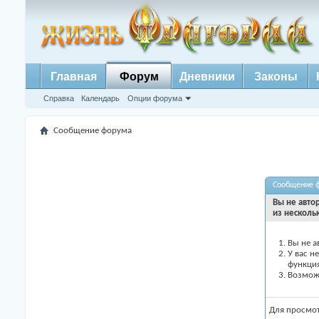
Главная
Форум
Дневники
Законы
Справка
Календарь
Опции форума
Сообщение форума
Сообщение 
Вы не авто
из несколь
Вы не а
У вас н
функци
Возможн
Для просмо