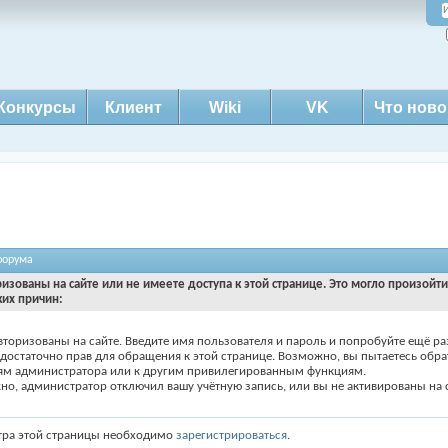
Конкурсы
Клиент
Wiki
VK
Что ново
форума
ризованы на сайте или не имеете доступа к этой странице. Это могло произойт
ких причин:
вторизованы на сайте. Введите имя пользователя и пароль и попробуйте ещё ра
едостаточно прав для обращения к этой странице. Возможно, вы пытаетесь обра
ям администратора или к другим привилегированным функциям.
о, администратор отключил вашу учётную запись, или вы не активированы на с
тра этой страницы необходимо
зарегистрироваться
.