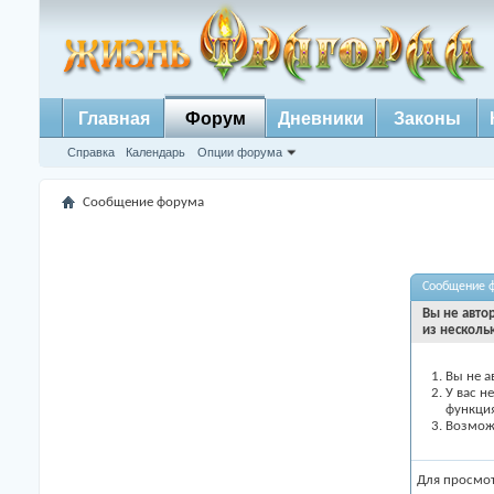
Главная
Форум
Дневники
Законы
Справка
Календарь
Опции форума
Сообщение форума
Сообщение 
Вы не авто
из несколь
Вы не а
У вас н
функци
Возможн
Для просмо