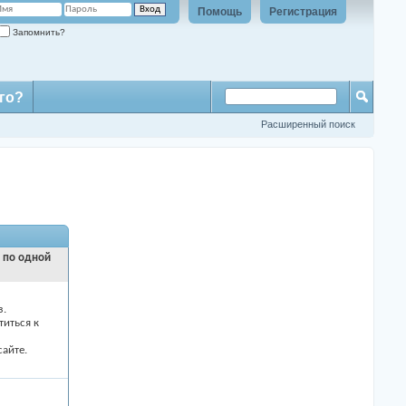
Помощь
Регистрация
Запомнить?
го?
Расширенный поиск
и по одной
з.
титься к
айте.