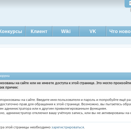
Конкурсы
Клиент
Wiki
VK
Что ново
форума
ризованы на сайте или не имеете доступа к этой странице. Это могло произойт
ких причин:
вторизованы на сайте. Введите имя пользователя и пароль и попробуйте ещё ра
едостаточно прав для обращения к этой странице. Возможно, вы пытаетесь обра
ям администратора или к другим привилегированным функциям.
о, администратор отключил вашу учётную запись, или вы не активированы на с
тра этой страницы необходимо
зарегистрироваться
.