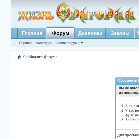
Главная
Форум
Дневники
Законы
Справка
Календарь
Опции форума
Сообщение форума
Сообщение 
Вы не авто
из несколь
Вы не а
У вас н
функци
Возможн
Для просмо