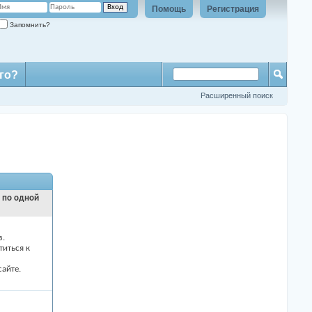
Помощь
Регистрация
Запомнить?
го?
Расширенный поиск
и по одной
з.
титься к
айте.