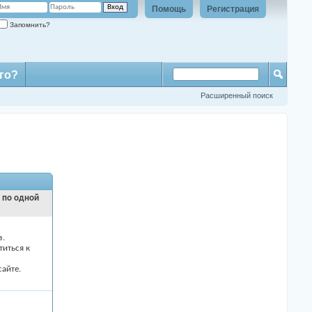
Помощь
Регистрация
Запомнить?
го?
Расширенный поиск
и по одной
з.
титься к
айте.