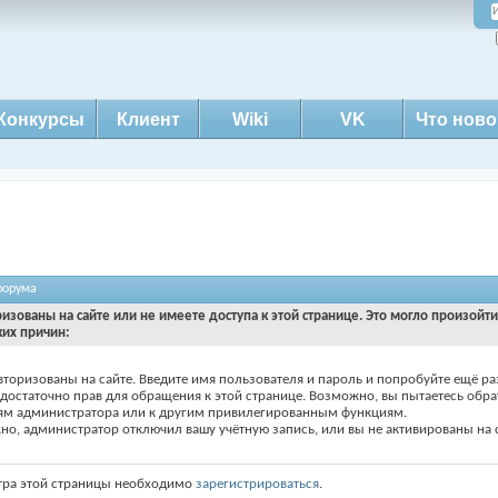
Конкурсы
Клиент
Wiki
VK
Что ново
форума
ризованы на сайте или не имеете доступа к этой странице. Это могло произойт
ких причин:
вторизованы на сайте. Введите имя пользователя и пароль и попробуйте ещё ра
едостаточно прав для обращения к этой странице. Возможно, вы пытаетесь обра
ям администратора или к другим привилегированным функциям.
о, администратор отключил вашу учётную запись, или вы не активированы на с
тра этой страницы необходимо
зарегистрироваться
.