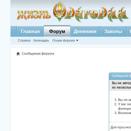
Главная
Форум
Дневники
Законы
Справка
Календарь
Опции форума
Сообщение форума
Сообщение 
Вы не авто
из несколь
Вы не а
У вас н
функци
Возможн
Для просмо