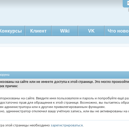
Конкурсы
Клиент
Wiki
VK
Что ново
форума
ризованы на сайте или не имеете доступа к этой странице. Это могло произойт
ких причин:
вторизованы на сайте. Введите имя пользователя и пароль и попробуйте ещё ра
едостаточно прав для обращения к этой странице. Возможно, вы пытаетесь обра
ям администратора или к другим привилегированным функциям.
о, администратор отключил вашу учётную запись, или вы не активированы на с
тра этой страницы необходимо
зарегистрироваться
.