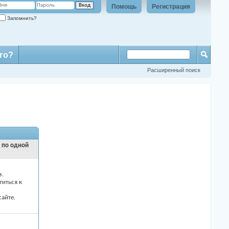
Помощь
Регистрация
Запомнить?
го?
Расширенный поиск
и по одной
з.
титься к
айте.