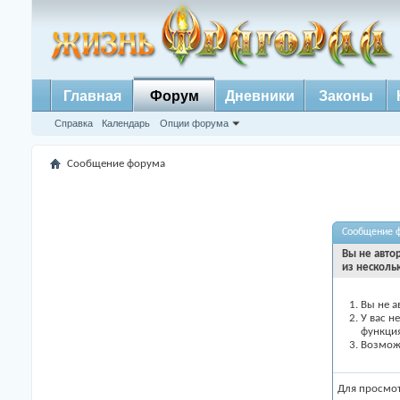
Главная
Форум
Дневники
Законы
Справка
Календарь
Опции форума
Сообщение форума
Сообщение 
Вы не авто
из несколь
Вы не а
У вас н
функци
Возможн
Для просмо