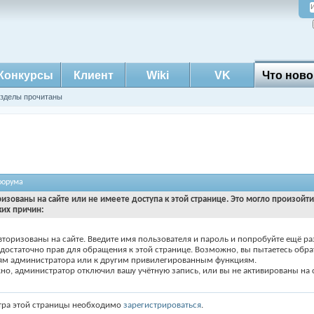
Конкурсы
Клиент
Wiki
VK
Что ново
азделы прочитаны
форума
ризованы на сайте или не имеете доступа к этой странице. Это могло произойт
ких причин:
вторизованы на сайте. Введите имя пользователя и пароль и попробуйте ещё ра
едостаточно прав для обращения к этой странице. Возможно, вы пытаетесь обра
ям администратора или к другим привилегированным функциям.
о, администратор отключил вашу учётную запись, или вы не активированы на с
тра этой страницы необходимо
зарегистрироваться
.