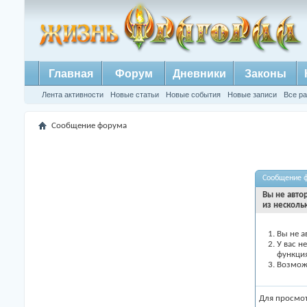
Главная
Форум
Дневники
Законы
Лента активности
Новые статьи
Новые события
Новые записи
Все р
Сообщение форума
Сообщение 
Вы не авто
из несколь
Вы не а
У вас н
функци
Возможн
Для просмо