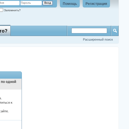
Помощь
Регистрация
Запомнить?
го?
Расширенный поиск
и по одной
з.
титься к
айте.