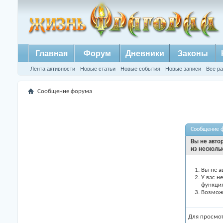
Главная
Форум
Дневники
Законы
Лента активности
Новые статьи
Новые события
Новые записи
Все р
Сообщение форума
Сообщение 
Вы не авто
из несколь
Вы не а
У вас н
функци
Возможн
Для просмо