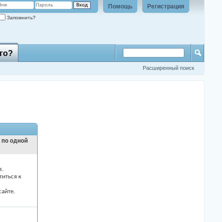
Помощь
Регистрация
Запомнить?
го?
Расширенный поиск
и по одной
з.
титься к
айте.