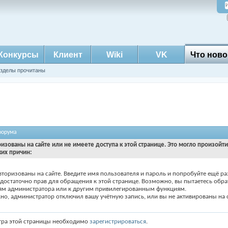
Конкурсы
Клиент
Wiki
VK
Что ново
азделы прочитаны
форума
ризованы на сайте или не имеете доступа к этой странице. Это могло произойт
ких причин:
вторизованы на сайте. Введите имя пользователя и пароль и попробуйте ещё ра
едостаточно прав для обращения к этой странице. Возможно, вы пытаетесь обра
ям администратора или к другим привилегированным функциям.
о, администратор отключил вашу учётную запись, или вы не активированы на с
тра этой страницы необходимо
зарегистрироваться
.