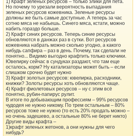
1) Крафт зеленых ресурсов – только элики для пета.
Но почему то урезали вероятность выпадания
зеленых ресурсов кожевника. Зеленые ресурсы
должны же быть самые доступные. А теперь за час
сотню мяса не набьешь. Синего мяса, кстати, можно
набить гораздо больше.
2) Крафт синих ресурсов. Теперь синие ресурсы
обновляются в данжах раз в сутки. Вот ресурсов
кожевника набрать можно сколько угодно, а какого
нибудь сапфира – раз в день. Почему, так сделали не
понятно... Видимо выгодно крафтить только ключики.
Ювелирку сейчас в сундуках раздают, что там еще
осталось, корм? Ну катализаторы может быть – если
слишком срочно будет нужно
3) Крафт золотых ресурсов: ювелирка, расходники,
книжки? Золоты ресурсы хоть обновляются чаще.
4) Крафт фиолетовых ресурсов – ну с этим всё
понятно, рубин-папирус рулит.
В итоге по добывающим профессиям – 99% ресурсов
чудодея не нужно никому. По трем остальным – 80%
ресурсов тоже не нужно (то есть 20% продать можно –
но очень задешево, а остальные 80% не берет никто)
Другие виды крафта –
1)крафт зеленых жетонов, а они нужны для чего
нибудь?