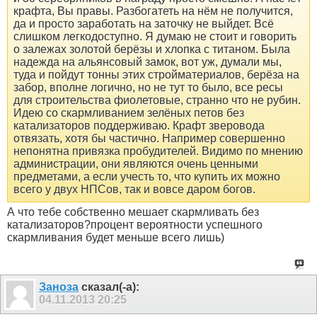
крафта, Вы правы. Разбогатеть на нём не получится,
да и просто заработать на заточку не выйдет. Всё
слишком легкодоступно. Я думаю не стоит и говорить
о залежах золотой берёзы и хлопка с титаном. Была
надежда на альянсовый замок, вот уж, думали мы,
туда и пойдут тонны этих стройматериалов, берёза на
забор, вполне логично, но не тут то было, все ресы
для строительства фиолетовые, странно что не рубин.
Идею со скармливанием зелёных петов без
катализаторов поддерживаю. Крафт зверовода
отвязать, хотя бы частично. Например совершенно
непонятна привязка пробудителей. Видимо по мнению
администрации, они являются очень ценными
предметами, а если учесть то, что купить их можно
всего у двух НПСов, так и вовсе даром богов.
А что тебе собственно мешает скармливать без
катализаторов?процент вероятности успешного
скармливания будет меньше всего лишь)
Заноза
сказал(-а):
04.11.2013
20:25