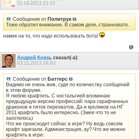
11.10.2013
21:57
Сообщение от
Политрук
Тоже обратил внимание. В самом деле, странновато.
намек на то, что надо использовать бота!
Андрей Князь
сказал(-а):
03.11.2013
18:03
Сообщение от
Баттерс
Видимо не очень жив, судя по количеству сообщений
в этом форуме.
Я люблю крафтить. С ностальгией впоминаю
предыдущую версию профессий: пара скрафченных
драконов и пяток перехватов. Да и кроликов на НГ
2011 крафтить было интересно. (Змея что то не
захотелось)
Что же происходит сейчас в игре? Ну ведь совсем
крафт зарезали. Администрация, ау? Что же можно
крафтить в игре: