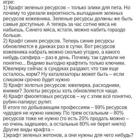
игре:
1) Крафт зеленых ресурсов – только элики для пета. Но
почему то урезали вероятность выпадания зеленых
ресурсов кожевника. Зеленые ресурсы должны же быть
самые доступные. А теперь за час сотню мяса не
набьешь. Синего мяса, кстати, можно набить гораздо
больше.
2) Крафт синих ресурсов. Теперь синие ресурсы
обновляются в данжах раз в сутки. Вот ресурсов
кожевника набрать можно сколько угодно, а какого
нибудь сапфира – раз в день. Почему, так сделали не
понятно... Видимо выгодно крафтить только ключики.
Ювелирку сейчас в сундуках раздают, что там еще
осталось, корм? Ну катализаторы может быть – если
слишком срочно будет нужно
3) Крафт золотых ресурсов: ювелирка, расходники,
книжки? Золоты ресурсы хоть обновляются чаще.
4) Крафт фиолетовых ресурсов – ну с этим всё понятно,
рубин-папирус рулит.
В итоге по добывающим профессиям – 99% ресурсов
чудодея не нужно никому. По трем остальным – 80%
ресурсов тоже не нужно (то есть 20% продать можно –
но очень задешево, а остальные 80% не берет никто)
Другие виды крафта –
1)крафт зеленых жетонов, а они нужны для чего нибудь?