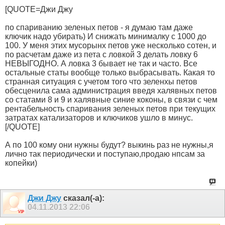
[QUOTE=Джи Джу
по спариванию зеленых петов - я думаю там даже
ключик надо убирать) И снижать минималку с 1000 до
100. У меня этих мусорынх петов уже несколько сотен, и
по расчетам даже из пета с ловкой 3 делать ловку 6
НЕВЫГОДНО. А ловка 3 бывает не так и часто. Все
остальные статы вообще только выбрасывать. Какая то
странная ситуация с учетом того что зеленхы петов
обесценила сама администрация введя халявных петов
со статами 8 и 9 и халявные синие коконы, в связи с чем
рентабельность спаривания зеленых петов при текущих
затратах катализаторов и ключиков ушло в минус.
[/QUOTE]
А по 100 кому они нужны будут? выкинь раз не нужны,я
лично так периодически и поступаю,продаю нпсам за
копейки)
Джи Джу
сказал(-а):
04.11.2013
22:06