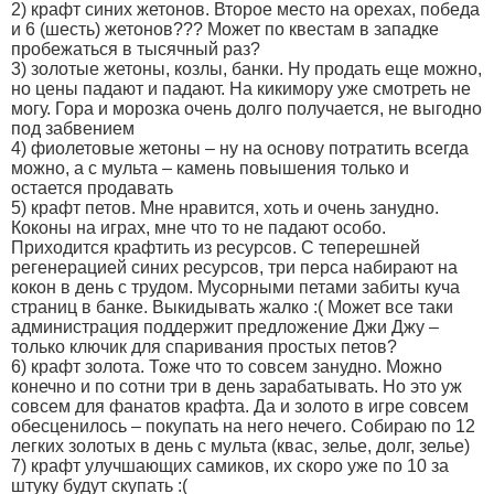
2) крафт синих жетонов. Второе место на орехах, победа
и 6 (шесть) жетонов??? Может по квестам в западке
пробежаться в тысячный раз?
3) золотые жетоны, козлы, банки. Ну продать еще можно,
но цены падают и падают. На кикимору уже смотреть не
могу. Гора и морозка очень долго получается, не выгодно
под забвением
4) фиолетовые жетоны – ну на основу потратить всегда
можно, а с мульта – камень повышения только и
остается продавать
5) крафт петов. Мне нравится, хоть и очень занудно.
Коконы на играх, мне что то не падают особо.
Приходится крафтить из ресурсов. С теперешней
регенерацией синих ресурсов, три перса набирают на
кокон в день с трудом. Мусорными петами забиты куча
страниц в банке. Выкидывать жалко :( Может все таки
администрация поддержит предложение Джи Джу –
только ключик для спаривания простых петов?
6) крафт золота. Тоже что то совсем занудно. Можно
конечно и по сотни три в день зарабатывать. Но это уж
совсем для фанатов крафта. Да и золото в игре совсем
обесценилось – покупать на него нечего. Собираю по 12
легких золотых в день с мульта (квас, зелье, долг, зелье)
7) крафт улучшающих самиков, их скоро уже по 10 за
штуку будут скупать :(