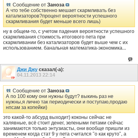
Сообщение от
Заноза
А что тебе собственно мешает скармливать без
катализаторов?процент вероятности успешного
скармливания будет меньше всего лишь)
ну в общем-то, с учетом падения вероятности успешного
скармливания стоимость итогового пета при
скармливании без катализаторов будет выше чем с их
использованием. банальная математика-экономика...
Джи Джу
сказал(-а):
04.11.2013
22:14
Сообщение от
Заноза
А по 100 кому они нужны будут? выкинь раз не
нужны,я лично так периодически и поступаю,продаю
нпсам за копейки)
это какой-то абсурд выходит) коконы сейчас не
халявные, всё стоит денег, зелеными петами сейчас
занимаются только энтузиасты, они вообще пришли из
временем когда стат 9 у пета считался "о как круто", а