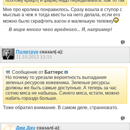
поэтому крафт( и фарм) надо переделывать. Как то так
Мне про кролика понравилось. Сразу вошла в ступор с
мыслью а чеж я тогда квесты на него делала, если его
можно было скрафтить вагон и маленькую тележку
В мире много чего вредного... Я, например!
Политрук
сказал(-а):
11.10.2013
13:15
Сообщение от
Баттерс
Но почему то урезали вероятность выпадания
зеленых ресурсов кожевника. Зеленые ресурсы
должны же быть самые доступные. А теперь за час
сотню мяса не набьешь. Синего мяса, кстати, можно
набить гораздо больше.
Тоже обратил внимание. В самом деле, странновато.
Джи Джу
сказал(-а):