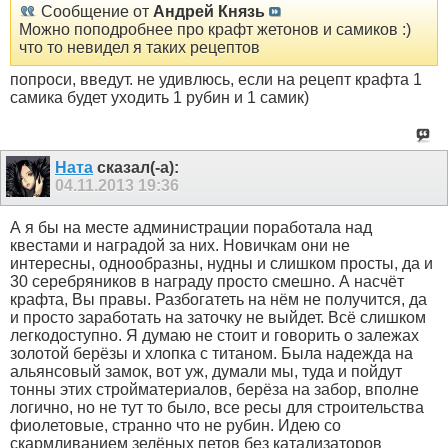
Сообщение от
Андрей Князь
Можно поподробнее про крафт жетонов и самиков :)
что то невидел я таких рецептов
попроси, введут. не удивлюсь, если на рецепт крафта 1
самика будет уходить 1 рубин и 1 самик)
Ната
сказал(-а):
04.11.2013
19:36
А я бы на месте администрации поработала над
квестами и наградой за них. Новичкам они не
интересны, однообразны, нудны и слишком просты, да и
30 серебряников в награду просто смешно. А насчёт
крафта, Вы правы. Разбогатеть на нём не получится, да
и просто заработать на заточку не выйдет. Всё слишком
легкодоступно. Я думаю не стоит и говорить о залежах
золотой берёзы и хлопка с титаном. Была надежда на
альянсовый замок, вот уж, думали мы, туда и пойдут
тонны этих стройматериалов, берёза на забор, вполне
логично, но не тут то было, все ресы для строительства
фиолетовые, странно что не рубин. Идею со
скармливанием зелёных петов без катализаторов