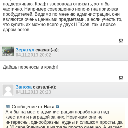
поддерживаю. Крафт зверовода отвязать, хотя бы
частично. Например совершенно непонятна привязка
пробудителей. Видимо по мнению администрации, они
являются очень ценными предметами, а если учесть то,
что купить их можно всего у двух НПСов, так и вовсе
даром богов.
Зератул
сказал(-а):
04.11.2013
20:02
Даёшь переносы в крафт!
Заноза
сказал(-а):
04.11.2013
20:23
Сообщение от
Ната
А я бы на месте администрации поработала над
квестами и наградой за них. Новичкам они не
интересны, однообразны, нудны и слишком просты, да
и 30 серебряников в награду просто смешно. А насчёт