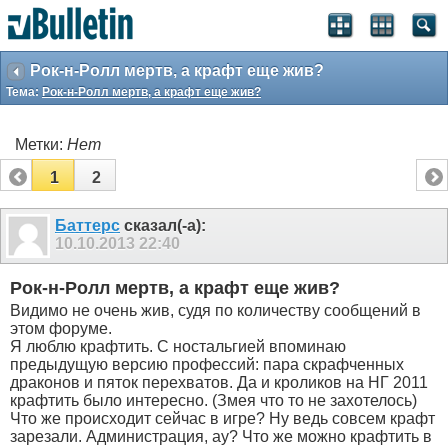
Рок-н-Ролл мертв, а крафт еще жив?
Тема:
Рок-н-Ролл мертв, а крафт еще жив?
Метки:
Нет
1
2
Баттерс
сказал(-а):
10.10.2013
22:40
Рок-н-Ролл мертв, а крафт еще жив?
Видимо не очень жив, судя по количеству сообщений в
этом форуме.
Я люблю крафтить. С ностальгией впоминаю
предыдущую версию профессий: пара скрафченных
драконов и пяток перехватов. Да и кроликов на НГ 2011
крафтить было интересно. (Змея что то не захотелось)
Что же происходит сейчас в игре? Ну ведь совсем крафт
зарезали. Администрация, ау? Что же можно крафтить в