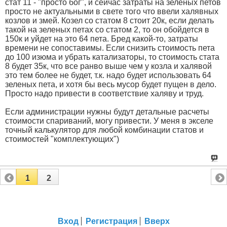
стат 11 - "просто бог", и сейчас затраты на зеленых петов
просто не актуальными в свете того что ввели халявных
козлов и змей. Козел со статом 8 стоит 20к, если делать
такой на зеленых петах со статом 2, то он обойдется в
150к и уйдет на это 64 пета. Бред какой-то, затраты
времени не сопоставимы. Если снизить стоимость пета
до 100 изюма и убрать катализаторы, то стоимость стата
8 будет 35к, что все ранво выше чем у козла и халявой
это тем более не будет, т.к. надо будет использовать 64
зеленых пета, и хотя бы весь мусор будет пущен в дело.
Просто надо привести в соответствие халяву и труд.
Если администрации нужны будут детальные расчеты
стоимости спариваний, могу привести. У меня в экселе
точный калькулятор для любой комбинации статов и
стоимостей "комплектующих")
1
2
Вход
Регистрация
Вверх