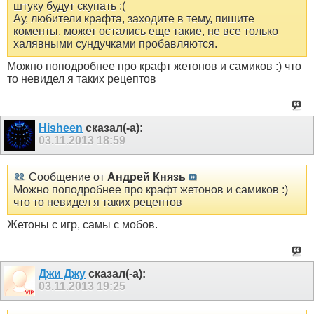
штуку будут скупать :(
Ау, любители крафта, заходите в тему, пишите
коменты, может остались еще такие, не все только
халявными сундучками пробавляются.
Можно поподробнее про крафт жетонов и самиков :) что
то невидел я таких рецептов
Hisheen
сказал(-а):
03.11.2013
18:59
Сообщение от
Андрей Князь
Можно поподробнее про крафт жетонов и самиков :)
что то невидел я таких рецептов
Жетоны с игр, самы с мобов.
Джи Джу
сказал(-а):
03.11.2013
19:25