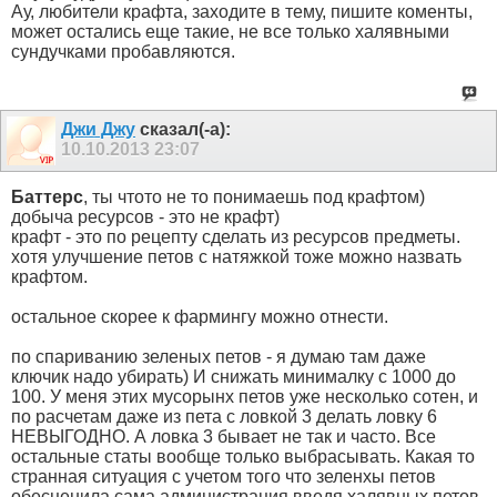
Ау, любители крафта, заходите в тему, пишите коменты,
может остались еще такие, не все только халявными
сундучками пробавляются.
Джи Джу
сказал(-а):
10.10.2013
23:07
Баттерс
, ты чтото не то понимаешь под крафтом)
добыча ресурсов - это не крафт)
крафт - это по рецепту сделать из ресурсов предметы.
хотя улучшение петов с натяжкой тоже можно назвать
крафтом.
остальное скорее к фармингу можно отнести.
по спариванию зеленых петов - я думаю там даже
ключик надо убирать) И снижать минималку с 1000 до
100. У меня этих мусорынх петов уже несколько сотен, и
по расчетам даже из пета с ловкой 3 делать ловку 6
НЕВЫГОДНО. А ловка 3 бывает не так и часто. Все
остальные статы вообще только выбрасывать. Какая то
странная ситуация с учетом того что зеленхы петов
обесценила сама администрация введя халявных петов