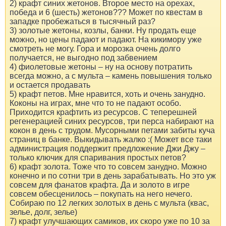
2) крафт синих жетонов. Второе место на орехах,
победа и 6 (шесть) жетонов??? Может по квестам в
западке пробежаться в тысячный раз?
3) золотые жетоны, козлы, банки. Ну продать еще
можно, но цены падают и падают. На кикимору уже
смотреть не могу. Гора и морозка очень долго
получается, не выгодно под забвением
4) фиолетовые жетоны – ну на основу потратить
всегда можно, а с мульта – камень повышения только
и остается продавать
5) крафт петов. Мне нравится, хоть и очень занудно.
Коконы на играх, мне что то не падают особо.
Приходится крафтить из ресурсов. С теперешней
регенерацией синих ресурсов, три перса набирают на
кокон в день с трудом. Мусорными петами забиты куча
страниц в банке. Выкидывать жалко :( Может все таки
администрация поддержит предложение Джи Джу –
только ключик для спаривания простых петов?
6) крафт золота. Тоже что то совсем занудно. Можно
конечно и по сотни три в день зарабатывать. Но это уж
совсем для фанатов крафта. Да и золото в игре
совсем обесценилось – покупать на него нечего.
Собираю по 12 легких золотых в день с мульта (квас,
зелье, долг, зелье)
7) крафт улучшающих самиков, их скоро уже по 10 за