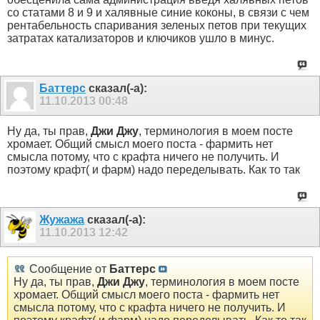
со статами 8 и 9 и халявные синие коконы, в связи с чем
рентабельность спаривания зеленых петов при текущих
затратах катализаторов и ключиков ушло в минус.
Баттерс
сказал(-а):
11.10.2013
00:48
Ну да, ты прав,
Джи Джу
, терминология в моем посте
хромает. Общий смысл моего поста - фармить нет
смысла потому, что с крафта ничего не получить. И
поэтому крафт( и фарм) надо переделывать. Как то так
Жужажа
сказал(-а):
11.10.2013
12:42
Сообщение от
Баттерс
Ну да, ты прав,
Джи Джу
, терминология в моем посте
хромает. Общий смысл моего поста - фармить нет
смысла потому, что с крафта ничего не получить. И