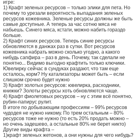
игре:
1) Крафт зеленых ресурсов – только элики для пета. Но
почему то урезали вероятность выпадания зеленых
ресурсов кожевника. Зеленые ресурсы должны же быть
самые доступные. А теперь за час сотню мяса не
набьешь. Синего мяса, кстати, можно набить гораздо
больше.
2) Крафт синих ресурсов. Теперь синие ресурсы
обновляются в данжах раз в сутки. Вот ресурсов
кожевника набрать можно сколько угодно, а какого
нибудь сапфира – раз в день. Почему, так сделали не
понятно... Видимо выгодно крафтить только ключики.
Ювелирку сейчас в сундуках раздают, что там еще
осталось, корм? Ну катализаторы может быть – если
слишком срочно будет нужно
3) Крафт золотых ресурсов: ювелирка, расходники,
книжки? Золоты ресурсы хоть обновляются чаще.
4) Крафт фиолетовых ресурсов – ну с этим всё понятно,
рубин-папирус рулит.
В итоге по добывающим профессиям – 99% ресурсов
чудодея не нужно никому. По трем остальным – 80%
ресурсов тоже не нужно (то есть 20% продать можно –
но очень задешево, а остальные 80% не берет никто)
Другие виды крафта –
1)крафт зеленых жетонов, а они нужны для чего нибудь?