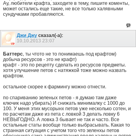
Ау, любители крафта, заходите в тему, пишите коменты,
может остались еще такие, не все только халявными
сундучками пробавляются.
Джи Джу
сказал(-а):
10.10.2013
23:07
Баттерс
, ты чтото не то понимаешь под крафтом)
добыча ресурсов - это не крафт)
крафт - это по рецепту сделать из ресурсов предметы.
хотя улучшение петов с натяжкой тоже можно назвать
крафтом.
остальное скорее к фармингу можно отнести.
по спариванию зеленых петов - я думаю там даже
ключик надо убирать) И снижать минималку с 1000 до
100. У меня этих мусорынх петов уже несколько сотен, и
по расчетам даже из пета с ловкой 3 делать ловку 6
НЕВЫГОДНО. А ловка 3 бывает не так и часто. Все
остальные статы вообще только выбрасывать. Какая то
странная ситуация с учетом того что зеленхы петов
обесценила сама администрация введя халявных петов