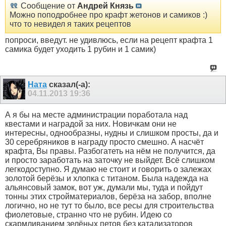
Сообщение от
Андрей Князь
Можно поподробнее про крафт жетонов и самиков :)
что то невидел я таких рецептов
попроси, введут. не удивлюсь, если на рецепт крафта 1
самика будет уходить 1 рубин и 1 самик)
Ната
сказал(-а):
04.11.2013
19:36
А я бы на месте администрации поработала над
квестами и наградой за них. Новичкам они не
интересны, однообразны, нудны и слишком просты, да и
30 серебряников в награду просто смешно. А насчёт
крафта, Вы правы. Разбогатеть на нём не получится, да
и просто заработать на заточку не выйдет. Всё слишком
легкодоступно. Я думаю не стоит и говорить о залежах
золотой берёзы и хлопка с титаном. Была надежда на
альянсовый замок, вот уж, думали мы, туда и пойдут
тонны этих стройматериалов, берёза на забор, вполне
логично, но не тут то было, все ресы для строительства
фиолетовые, странно что не рубин. Идею со
скармливанием зелёных петов без катализаторов