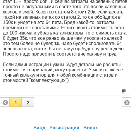
стат 11 - "просто бог", и сейчас затраты на зеленых петов
просто не актуальными в свете того что ввели халявных
козлов и змей. Козел со статом 8 стоит 20к, если делать
такой на зеленых петах со статом 2, то он обойдется в
150к и уйдет на это 64 пета. Бред какой-то, затраты
времени не сопоставимы. Если снизить стоимость пета
до 100 изюма и убрать катализаторы, то стоимость стата
8 будет 35к, что все ранво выше чем у козла и халявой
это тем более не будет, т.к. надо будет использовать 64
зеленых пета, и хотя бы весь мусор будет пущен в дело.
Просто надо привести в соответствие халяву и труд.
Если администрации нужны будут детальные расчеты
стоимости спариваний, могу привести. У меня в экселе
точный калькулятор для любой комбинации статов и
стоимостей "комплектующих")
1
2
Вход
Регистрация
Вверх