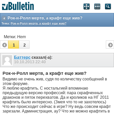
Рок-н-Ролл мертв, а крафт еще жив?
Тема:
Рок-н-Ролл мертв, а крафт еще жив?
Метки:
Нет
1
2
Баттерс
сказал(-а):
10.10.2013
22:40
Рок-н-Ролл мертв, а крафт еще жив?
Видимо не очень жив, судя по количеству сообщений в
этом форуме.
Я люблю крафтить. С ностальгией впоминаю
предыдущую версию профессий: пара скрафченных
драконов и пяток перехватов. Да и кроликов на НГ 2011
крафтить было интересно. (Змея что то не захотелось)
Что же происходит сейчас в игре? Ну ведь совсем крафт
зарезали. Администрация, ау? Что же можно крафтить в