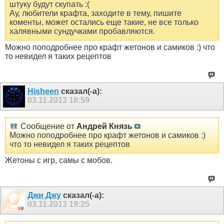
штуку будут скупать :(
Ау, любители крафта, заходите в тему, пишите
коменты, может остались еще такие, не все только
халявными сундучками пробавляются.
Можно поподробнее про крафт жетонов и самиков :) что
то невидел я таких рецептов
Hisheen
сказал(-а):
03.11.2013
18:59
Сообщение от
Андрей Князь
Можно поподробнее про крафт жетонов и самиков :)
что то невидел я таких рецептов
Жетоны с игр, самы с мобов.
Джи Джу
сказал(-а):
03.11.2013
19:25