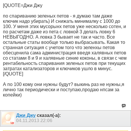
[QUOTE=Джи Джу
по спариванию зеленых петов - я думаю там даже
ключик надо убирать) И снижать минималку с 1000 до
100. У меня этих мусорынх петов уже несколько сотен, и
по расчетам даже из пета с ловкой 3 делать ловку 6
НЕВЫГОДНО. А ловка 3 бывает не так и часто. Все
остальные статы вообще только выбрасывать. Какая то
странная ситуация с учетом того что зеленхы петов
обесценила сама администрация введя халявных петов
со статами 8 и 9 и халявные синие коконы, в связи с чем
рентабельность спаривания зеленых петов при текущих
затратах катализаторов и ключиков ушло в минус.
[/QUOTE]
А по 100 кому они нужны будут? выкинь раз не нужны,я
лично так периодически и поступаю,продаю нпсам за
копейки)
Джи Джу
сказал(-а):
04.11.2013
22:06