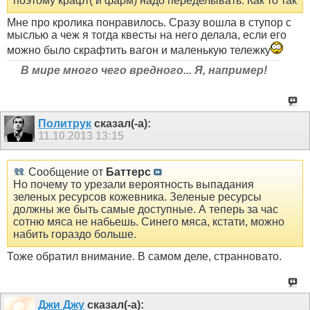
поэтому крафт( и фарм) надо переделывать. Как то так
Мне про кролика понравилось. Сразу вошла в ступор с
мыслью а чеж я тогда квесты на него делала, если его
можно было скрафтить вагон и маленькую тележку
В мире много чего вредного... Я, например!
Политрук
сказал(-а):
11.10.2013
13:15
Сообщение от
Баттерс
Но почему то урезали вероятность выпадания
зеленых ресурсов кожевника. Зеленые ресурсы
должны же быть самые доступные. А теперь за час
сотню мяса не набьешь. Синего мяса, кстати, можно
набить гораздо больше.
Тоже обратил внимание. В самом деле, странновато.
Джи Джу
сказал(-а):