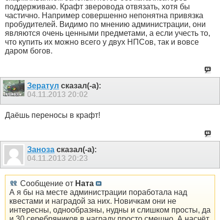
поддерживаю. Крафт зверовода отвязать, хотя бы
частично. Например совершенно непонятна привязка
пробудителей. Видимо по мнению администрации, они
являются очень ценными предметами, а если учесть то,
что купить их можно всего у двух НПСов, так и вовсе
даром богов.
Зератул
сказал(-а):
04.11.2013
20:02
Даёшь переносы в крафт!
Заноза
сказал(-а):
04.11.2013
20:23
Сообщение от
Ната
А я бы на месте администрации поработала над
квестами и наградой за них. Новичкам они не
интересны, однообразны, нудны и слишком просты, да
и 30 серебряников в награду просто смешно. А насчёт