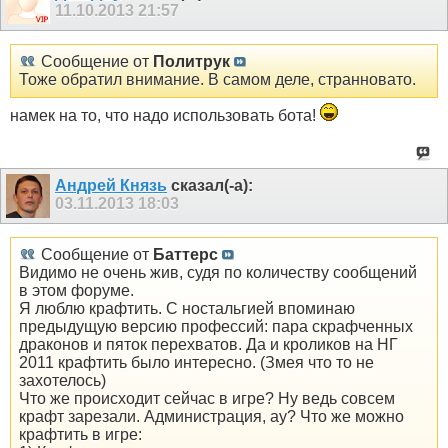
11.10.2013
21:57
Сообщение от
Политрук
Тоже обратил внимание. В самом деле, странновато.
намек на то, что надо использовать бота!
Андрей Князь
сказал(-а):
03.11.2013
18:03
Сообщение от
Баттерс
Видимо не очень жив, судя по количеству сообщений
в этом форуме.
Я люблю крафтить. С ностальгией впоминаю
предыдущую версию профессий: пара скрафченных
драконов и пяток перехватов. Да и кроликов на НГ
2011 крафтить было интересно. (Змея что то не
захотелось)
Что же происходит сейчас в игре? Ну ведь совсем
крафт зарезали. Администрация, ау? Что же можно
крафтить в игре: