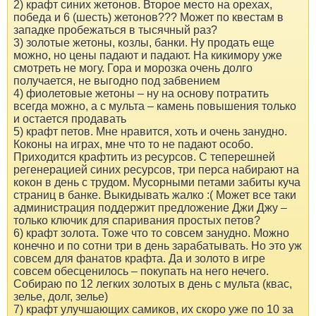
2) крафт синих жетонов. Второе место на орехах,
победа и 6 (шесть) жетонов??? Может по квестам в
западке пробежаться в тысячный раз?
3) золотые жетоны, козлы, банки. Ну продать еще
можно, но цены падают и падают. На кикимору уже
смотреть не могу. Гора и морозка очень долго
получается, не выгодно под забвением
4) фиолетовые жетоны – ну на основу потратить
всегда можно, а с мульта – камень повышения только
и остается продавать
5) крафт петов. Мне нравится, хоть и очень занудно.
Коконы на играх, мне что то не падают особо.
Приходится крафтить из ресурсов. С теперешней
регенерацией синих ресурсов, три перса набирают на
кокон в день с трудом. Мусорными петами забиты куча
страниц в банке. Выкидывать жалко :( Может все таки
администрация поддержит предложение Джи Джу –
только ключик для спаривания простых петов?
6) крафт золота. Тоже что то совсем занудно. Можно
конечно и по сотни три в день зарабатывать. Но это уж
совсем для фанатов крафта. Да и золото в игре
совсем обесценилось – покупать на него нечего.
Собираю по 12 легких золотых в день с мульта (квас,
зелье, долг, зелье)
7) крафт улучшающих самиков, их скоро уже по 10 за