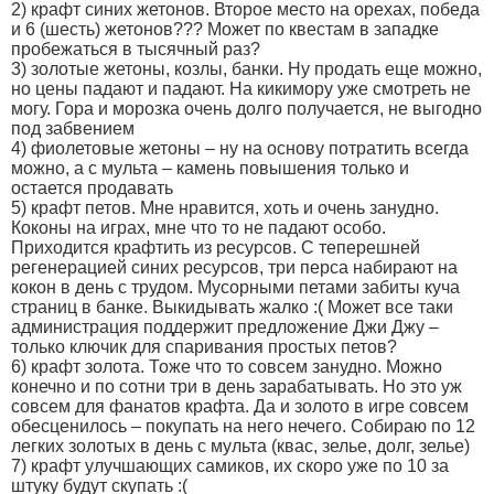
2) крафт синих жетонов. Второе место на орехах, победа
и 6 (шесть) жетонов??? Может по квестам в западке
пробежаться в тысячный раз?
3) золотые жетоны, козлы, банки. Ну продать еще можно,
но цены падают и падают. На кикимору уже смотреть не
могу. Гора и морозка очень долго получается, не выгодно
под забвением
4) фиолетовые жетоны – ну на основу потратить всегда
можно, а с мульта – камень повышения только и
остается продавать
5) крафт петов. Мне нравится, хоть и очень занудно.
Коконы на играх, мне что то не падают особо.
Приходится крафтить из ресурсов. С теперешней
регенерацией синих ресурсов, три перса набирают на
кокон в день с трудом. Мусорными петами забиты куча
страниц в банке. Выкидывать жалко :( Может все таки
администрация поддержит предложение Джи Джу –
только ключик для спаривания простых петов?
6) крафт золота. Тоже что то совсем занудно. Можно
конечно и по сотни три в день зарабатывать. Но это уж
совсем для фанатов крафта. Да и золото в игре совсем
обесценилось – покупать на него нечего. Собираю по 12
легких золотых в день с мульта (квас, зелье, долг, зелье)
7) крафт улучшающих самиков, их скоро уже по 10 за
штуку будут скупать :(