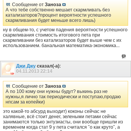
Сообщение от
Заноза
А что тебе собственно мешает скармливать без
катализаторов?процент вероятности успешного
скармливания будет меньше всего лишь)
ну в общем-то, с учетом падения вероятности успешного
скармливания стоимость итогового пета при
скармливании без катализаторов будет выше чем с их
использованием. банальная математика-экономика...
Джи Джу
сказал(-а):
04.11.2013
22:14
Сообщение от
Заноза
А по 100 кому они нужны будут? выкинь раз не
нужны,я лично так периодически и поступаю,продаю
нпсам за копейки)
это какой-то абсурд выходит) коконы сейчас не
халявные, всё стоит денег, зелеными петами сейчас
занимаются только энтузиасты, они вообще пришли из
временем когда стат 9 у пета считался "о как круто", а