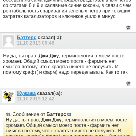
со статами 8 и 9 и халявные синие коконы, в связи с чем
рентабельность спаривания зеленых петов при текущих
затратах катализаторов и ключиков ушло в минус.
Баттерс
сказал(-а):
11.10.2013
00:48
Ну да, ты прав,
Джи Джу
, терминология в моем посте
хромает. Общий смысл моего поста - фармить нет
смысла потому, что с крафта ничего не получить. И
поэтому крафт( и фарм) надо переделывать. Как то так
Жужажа
сказал(-а):
11.10.2013
12:42
Сообщение от
Баттерс
Ну да, ты прав,
Джи Джу
, терминология в моем посте
хромает. Общий смысл моего поста - фармить нет
смысла потому, что с крафта ничего не получить. И