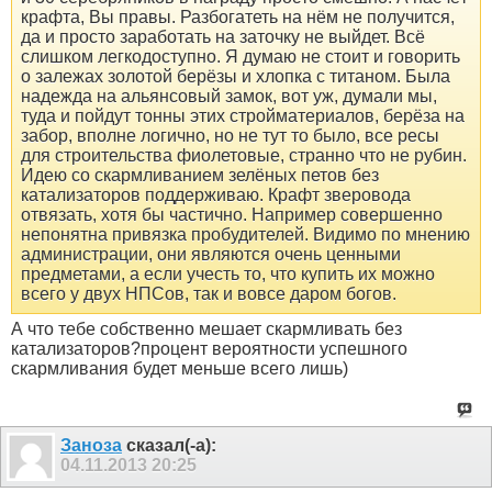
крафта, Вы правы. Разбогатеть на нём не получится,
да и просто заработать на заточку не выйдет. Всё
слишком легкодоступно. Я думаю не стоит и говорить
о залежах золотой берёзы и хлопка с титаном. Была
надежда на альянсовый замок, вот уж, думали мы,
туда и пойдут тонны этих стройматериалов, берёза на
забор, вполне логично, но не тут то было, все ресы
для строительства фиолетовые, странно что не рубин.
Идею со скармливанием зелёных петов без
катализаторов поддерживаю. Крафт зверовода
отвязать, хотя бы частично. Например совершенно
непонятна привязка пробудителей. Видимо по мнению
администрации, они являются очень ценными
предметами, а если учесть то, что купить их можно
всего у двух НПСов, так и вовсе даром богов.
А что тебе собственно мешает скармливать без
катализаторов?процент вероятности успешного
скармливания будет меньше всего лишь)
Заноза
сказал(-а):
04.11.2013
20:25