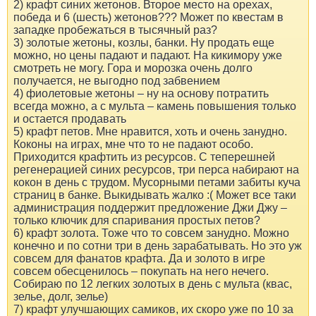
2) крафт синих жетонов. Второе место на орехах,
победа и 6 (шесть) жетонов??? Может по квестам в
западке пробежаться в тысячный раз?
3) золотые жетоны, козлы, банки. Ну продать еще
можно, но цены падают и падают. На кикимору уже
смотреть не могу. Гора и морозка очень долго
получается, не выгодно под забвением
4) фиолетовые жетоны – ну на основу потратить
всегда можно, а с мульта – камень повышения только
и остается продавать
5) крафт петов. Мне нравится, хоть и очень занудно.
Коконы на играх, мне что то не падают особо.
Приходится крафтить из ресурсов. С теперешней
регенерацией синих ресурсов, три перса набирают на
кокон в день с трудом. Мусорными петами забиты куча
страниц в банке. Выкидывать жалко :( Может все таки
администрация поддержит предложение Джи Джу –
только ключик для спаривания простых петов?
6) крафт золота. Тоже что то совсем занудно. Можно
конечно и по сотни три в день зарабатывать. Но это уж
совсем для фанатов крафта. Да и золото в игре
совсем обесценилось – покупать на него нечего.
Собираю по 12 легких золотых в день с мульта (квас,
зелье, долг, зелье)
7) крафт улучшающих самиков, их скоро уже по 10 за