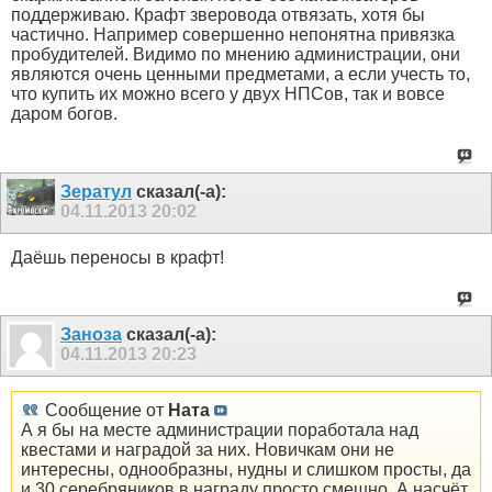
поддерживаю. Крафт зверовода отвязать, хотя бы
частично. Например совершенно непонятна привязка
пробудителей. Видимо по мнению администрации, они
являются очень ценными предметами, а если учесть то,
что купить их можно всего у двух НПСов, так и вовсе
даром богов.
Зератул
сказал(-а):
04.11.2013
20:02
Даёшь переносы в крафт!
Заноза
сказал(-а):
04.11.2013
20:23
Сообщение от
Ната
А я бы на месте администрации поработала над
квестами и наградой за них. Новичкам они не
интересны, однообразны, нудны и слишком просты, да
и 30 серебряников в награду просто смешно. А насчёт