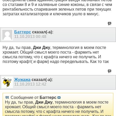
со статами 8 и 9 и халявные синие коконы, в связи с чем
рентабельность спаривания зеленых петов при текущих
затратах катализаторов и ключиков ушло в минус.
Баттерс
сказал(-а):
11.10.2013
00:48
Ну да, ты прав,
Джи Джу
, терминология в моем посте
хромает. Общий смысл моего поста - фармить нет
смысла потому, что с крафта ничего не получить. И
поэтому крафт( и фарм) надо переделывать. Как то так
Жужажа
сказал(-а):
11.10.2013
12:42
Сообщение от
Баттерс
Ну да, ты прав,
Джи Джу
, терминология в моем посте
хромает. Общий смысл моего поста - фармить нет
смысла потому, что с крафта ничего не получить. И