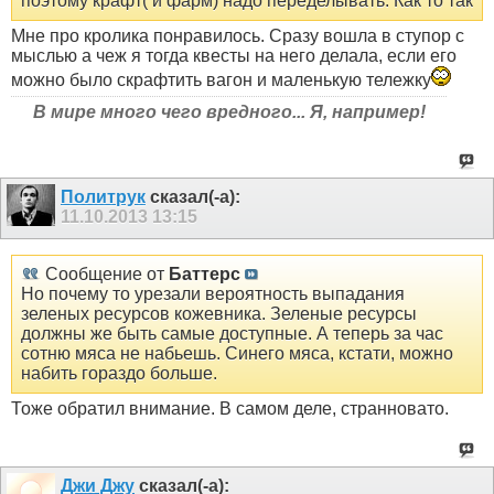
поэтому крафт( и фарм) надо переделывать. Как то так
Мне про кролика понравилось. Сразу вошла в ступор с
мыслью а чеж я тогда квесты на него делала, если его
можно было скрафтить вагон и маленькую тележку
В мире много чего вредного... Я, например!
Политрук
сказал(-а):
11.10.2013
13:15
Сообщение от
Баттерс
Но почему то урезали вероятность выпадания
зеленых ресурсов кожевника. Зеленые ресурсы
должны же быть самые доступные. А теперь за час
сотню мяса не набьешь. Синего мяса, кстати, можно
набить гораздо больше.
Тоже обратил внимание. В самом деле, странновато.
Джи Джу
сказал(-а):