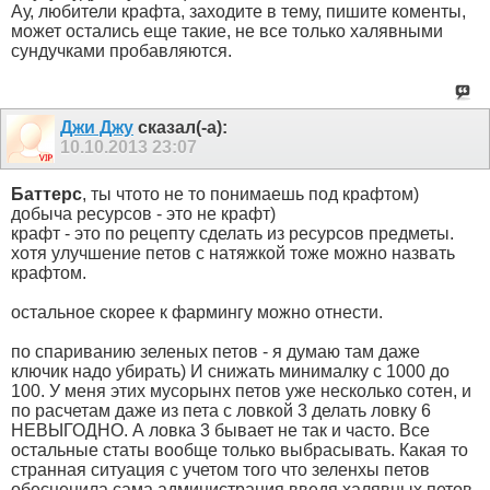
Ау, любители крафта, заходите в тему, пишите коменты,
может остались еще такие, не все только халявными
сундучками пробавляются.
Джи Джу
сказал(-а):
10.10.2013
23:07
Баттерс
, ты чтото не то понимаешь под крафтом)
добыча ресурсов - это не крафт)
крафт - это по рецепту сделать из ресурсов предметы.
хотя улучшение петов с натяжкой тоже можно назвать
крафтом.
остальное скорее к фармингу можно отнести.
по спариванию зеленых петов - я думаю там даже
ключик надо убирать) И снижать минималку с 1000 до
100. У меня этих мусорынх петов уже несколько сотен, и
по расчетам даже из пета с ловкой 3 делать ловку 6
НЕВЫГОДНО. А ловка 3 бывает не так и часто. Все
остальные статы вообще только выбрасывать. Какая то
странная ситуация с учетом того что зеленхы петов
обесценила сама администрация введя халявных петов