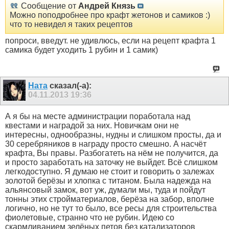
Сообщение от
Андрей Князь
Можно поподробнее про крафт жетонов и самиков :)
что то невидел я таких рецептов
попроси, введут. не удивлюсь, если на рецепт крафта 1
самика будет уходить 1 рубин и 1 самик)
Ната
сказал(-а):
04.11.2013
19:36
А я бы на месте администрации поработала над
квестами и наградой за них. Новичкам они не
интересны, однообразны, нудны и слишком просты, да и
30 серебряников в награду просто смешно. А насчёт
крафта, Вы правы. Разбогатеть на нём не получится, да
и просто заработать на заточку не выйдет. Всё слишком
легкодоступно. Я думаю не стоит и говорить о залежах
золотой берёзы и хлопка с титаном. Была надежда на
альянсовый замок, вот уж, думали мы, туда и пойдут
тонны этих стройматериалов, берёза на забор, вполне
логично, но не тут то было, все ресы для строительства
фиолетовые, странно что не рубин. Идею со
скармливанием зелёных петов без катализаторов