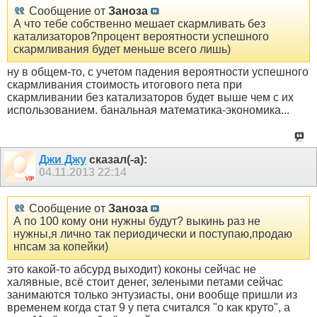
Сообщение от
Заноза
А что тебе собственно мешает скармливать без
катализаторов?процент вероятности успешного
скармливания будет меньше всего лишь)
ну в общем-то, с учетом падения вероятности успешного
скармливания стоимость итогового пета при
скармливании без катализаторов будет выше чем с их
использованием. банальная математика-экономика...
Джи Джу
сказал(-а):
04.11.2013
22:14
Сообщение от
Заноза
А по 100 кому они нужны будут? выкинь раз не
нужны,я лично так периодически и поступаю,продаю
нпсам за копейки)
это какой-то абсурд выходит) коконы сейчас не
халявные, всё стоит денег, зелеными петами сейчас
занимаются только энтузиасты, они вообще пришли из
временем когда стат 9 у пета считался "о как круто", а