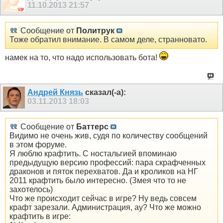
11.10.2013
21:57
Сообщение от
Политрук
Тоже обратил внимание. В самом деле, странновато.
намек на то, что надо использовать бота!
Андрей Князь
сказал(-а):
03.11.2013
18:03
Сообщение от
Баттерс
Видимо не очень жив, судя по количеству сообщений
в этом форуме.
Я люблю крафтить. С ностальгией впоминаю
предыдущую версию профессий: пара скрафченных
драконов и пяток перехватов. Да и кроликов на НГ
2011 крафтить было интересно. (Змея что то не
захотелось)
Что же происходит сейчас в игре? Ну ведь совсем
крафт зарезали. Администрация, ау? Что же можно
крафтить в игре: