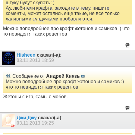
штуку будут скупать :(
Ау, любители крафта, заходите в тему, пишите
коменты, может остались еще такие, не все только
халявными сундучками пробавляются.
Можно поподробнее про крафт жетонов и самиков :) что
то невидел я таких рецептов
Hisheen
сказал(-а):
03.11.2013
18:59
Сообщение от
Андрей Князь
Можно поподробнее про крафт жетонов и самиков :)
что то невидел я таких рецептов
Жетоны с игр, самы с мобов.
Джи Джу
сказал(-а):
03.11.2013
19:25