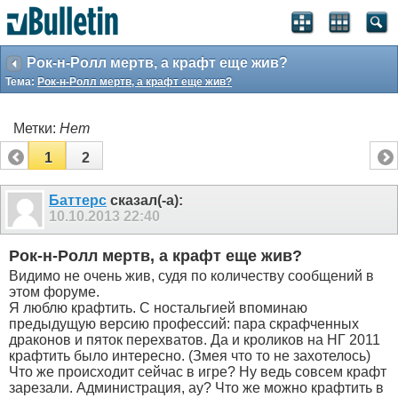
Рок-н-Ролл мертв, а крафт еще жив?
Тема:
Рок-н-Ролл мертв, а крафт еще жив?
Метки:
Нет
1
2
Баттерс
сказал(-а):
10.10.2013
22:40
Рок-н-Ролл мертв, а крафт еще жив?
Видимо не очень жив, судя по количеству сообщений в
этом форуме.
Я люблю крафтить. С ностальгией впоминаю
предыдущую версию профессий: пара скрафченных
драконов и пяток перехватов. Да и кроликов на НГ 2011
крафтить было интересно. (Змея что то не захотелось)
Что же происходит сейчас в игре? Ну ведь совсем крафт
зарезали. Администрация, ау? Что же можно крафтить в