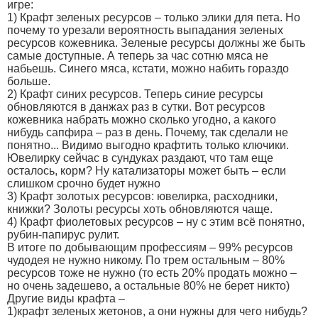
игре:
1) Крафт зеленых ресурсов – только элики для пета. Но
почему то урезали вероятность выпадания зеленых
ресурсов кожевника. Зеленые ресурсы должны же быть
самые доступные. А теперь за час сотню мяса не
набьешь. Синего мяса, кстати, можно набить гораздо
больше.
2) Крафт синих ресурсов. Теперь синие ресурсы
обновляются в данжах раз в сутки. Вот ресурсов
кожевника набрать можно сколько угодно, а какого
нибудь сапфира – раз в день. Почему, так сделали не
понятно... Видимо выгодно крафтить только ключики.
Ювелирку сейчас в сундуках раздают, что там еще
осталось, корм? Ну катализаторы может быть – если
слишком срочно будет нужно
3) Крафт золотых ресурсов: ювелирка, расходники,
книжки? Золоты ресурсы хоть обновляются чаще.
4) Крафт фиолетовых ресурсов – ну с этим всё понятно,
рубин-папирус рулит.
В итоге по добывающим профессиям – 99% ресурсов
чудодея не нужно никому. По трем остальным – 80%
ресурсов тоже не нужно (то есть 20% продать можно –
но очень задешево, а остальные 80% не берет никто)
Другие виды крафта –
1)крафт зеленых жетонов, а они нужны для чего нибудь?