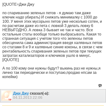
[QUOTE=Джи Джу
по спариванию зеленых петов - я думаю там даже
ключик надо убирать) И снижать минималку с 1000 до
100. У меня этих мусорынх петов уже несколько сотен, и
по расчетам даже из пета с ловкой 3 делать ловку 6
НЕВЫГОДНО. А ловка 3 бывает не так и часто. Все
остальные статы вообще только выбрасывать. Какая то
странная ситуация с учетом того что зеленхы петов
обесценила сама администрация введя халявных петов
со статами 8 и 9 и халявные синие коконы, в связи с чем
рентабельность спаривания зеленых петов при текущих
затратах катализаторов и ключиков ушло в минус.
[/QUOTE]
А по 100 кому они нужны будут? выкинь раз не нужны,я
лично так периодически и поступаю,продаю нпсам за
копейки)
Джи Джу
сказал(-а):
04.11.2013
22:06