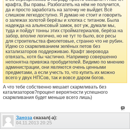
крафта, Вы правы. Разбогатеть на нём не получится,
да и просто заработать на заточку не выйдет. Всё
слишком легкодоступно. Я думаю не стоит и говорить
о залежах золотой берёзы и хлопка с титаном. Была
надежда на альянсовый замок, вот уж, думали мы,
туда и пойдут тонны этих стройматериалов, берёза на
забор, вполне логично, но не тут то было, все ресы
для строительства фиолетовые, странно что не рубин.
Идею со скармливанием зелёных петов без
катализаторов поддерживаю. Крафт зверовода
отвязать, хотя бы частично. Например совершенно
непонятна привязка пробудителей. Видимо по мнению
администрации, они являются очень ценными
предметами, а если учесть то, что купить их можно
всего у двух НПСов, так и вовсе даром богов.
А что тебе собственно мешает скармливать без
катализаторов?процент вероятности успешного
скармливания будет меньше всего лишь)
Заноза
сказал(-а):
04.11.2013
20:25