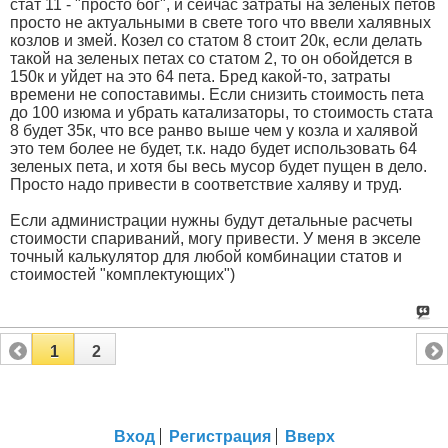
стат 11 - "просто бог", и сейчас затраты на зеленых петов
просто не актуальными в свете того что ввели халявных
козлов и змей. Козел со статом 8 стоит 20к, если делать
такой на зеленых петах со статом 2, то он обойдется в
150к и уйдет на это 64 пета. Бред какой-то, затраты
времени не сопоставимы. Если снизить стоимость пета
до 100 изюма и убрать катализаторы, то стоимость стата
8 будет 35к, что все ранво выше чем у козла и халявой
это тем более не будет, т.к. надо будет использовать 64
зеленых пета, и хотя бы весь мусор будет пущен в дело.
Просто надо привести в соответствие халяву и труд.
Если администрации нужны будут детальные расчеты
стоимости спариваний, могу привести. У меня в экселе
точный калькулятор для любой комбинации статов и
стоимостей "комплектующих")
1
2
Вход
Регистрация
Вверх