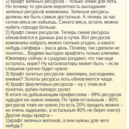
1) Крафт зеленых ресурсов – только элики для пета.
Но почему то урезали вероятность выпадания
зеленых ресурсов кожевника. Зеленые ресурсы
должны же быть самые доступные. А теперь за час
сотню мяса не набьешь. Синего мяса, кстати, можно
набить гораздо больше.
2) Крафт синих ресурсов. Теперь синие ресурсы
обновляются в данжах раз в сутки. Вот ресурсов
кожевника набрать можно сколько угодно, а какого
нибудь сапфира – раз в день. Почему, так сделали не
понятно... Видимо выгодно крафтить только ключики.
Ювелирку сейчас в сундуках раздают, что там еще
осталось, корм? Ну катализаторы может быть – если
слишком срочно будет нужно
3) Крафт золотых ресурсов: ювелирка, расходники,
книжки? Золоты ресурсы хоть обновляются чаще.
4) Крафт фиолетовых ресурсов – ну с этим всё
понятно, рубин-папирус рулит.
В итоге по добывающим профессиям – 99% ресурсов
чудодея не нужно никому. По трем остальным – 80%
ресурсов тоже не нужно (то есть 20% продать можно –
но очень задешево, а остальные 80% не берет никто)
Другие виды крафта –
1)крафт зеленых жетонов, а они нужны для чего
нибудь?