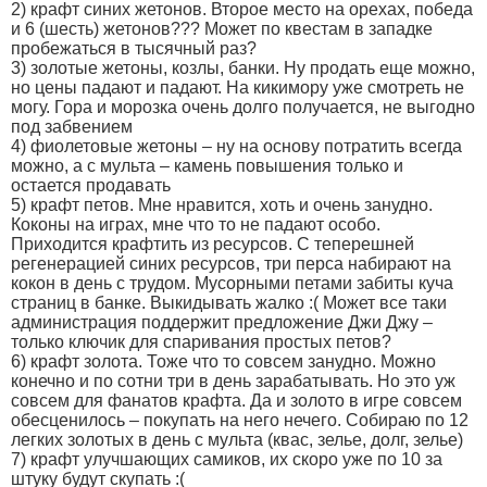
2) крафт синих жетонов. Второе место на орехах, победа
и 6 (шесть) жетонов??? Может по квестам в западке
пробежаться в тысячный раз?
3) золотые жетоны, козлы, банки. Ну продать еще можно,
но цены падают и падают. На кикимору уже смотреть не
могу. Гора и морозка очень долго получается, не выгодно
под забвением
4) фиолетовые жетоны – ну на основу потратить всегда
можно, а с мульта – камень повышения только и
остается продавать
5) крафт петов. Мне нравится, хоть и очень занудно.
Коконы на играх, мне что то не падают особо.
Приходится крафтить из ресурсов. С теперешней
регенерацией синих ресурсов, три перса набирают на
кокон в день с трудом. Мусорными петами забиты куча
страниц в банке. Выкидывать жалко :( Может все таки
администрация поддержит предложение Джи Джу –
только ключик для спаривания простых петов?
6) крафт золота. Тоже что то совсем занудно. Можно
конечно и по сотни три в день зарабатывать. Но это уж
совсем для фанатов крафта. Да и золото в игре совсем
обесценилось – покупать на него нечего. Собираю по 12
легких золотых в день с мульта (квас, зелье, долг, зелье)
7) крафт улучшающих самиков, их скоро уже по 10 за
штуку будут скупать :(