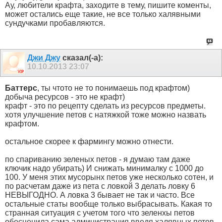
Ау, любители крафта, заходите в тему, пишите коменты,
может остались еще такие, не все только халявными
сундучками пробавляются.
Джи Джу
сказал(-а):
10.10.2013
23:07
Баттерс
, ты чтото не то понимаешь под крафтом)
добыча ресурсов - это не крафт)
крафт - это по рецепту сделать из ресурсов предметы.
хотя улучшение петов с натяжкой тоже можно назвать
крафтом.
остальное скорее к фармингу можно отнести.
по спариванию зеленых петов - я думаю там даже
ключик надо убирать) И снижать минималку с 1000 до
100. У меня этих мусорынх петов уже несколько сотен, и
по расчетам даже из пета с ловкой 3 делать ловку 6
НЕВЫГОДНО. А ловка 3 бывает не так и часто. Все
остальные статы вообще только выбрасывать. Какая то
странная ситуация с учетом того что зеленхы петов
обесценила сама администрация введя халявных петов