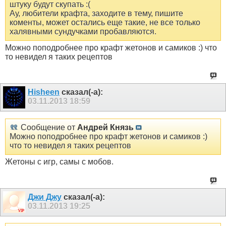
штуку будут скупать :(
Ау, любители крафта, заходите в тему, пишите
коменты, может остались еще такие, не все только
халявными сундучками пробавляются.
Можно поподробнее про крафт жетонов и самиков :) что
то невидел я таких рецептов
Hisheen
сказал(-а):
03.11.2013
18:59
Сообщение от
Андрей Князь
Можно поподробнее про крафт жетонов и самиков :)
что то невидел я таких рецептов
Жетоны с игр, самы с мобов.
Джи Джу
сказал(-а):
03.11.2013
19:25