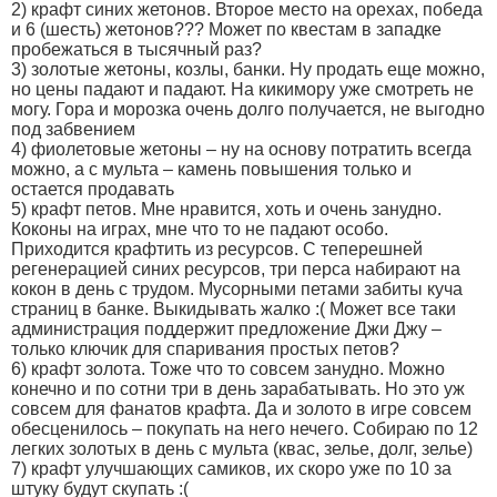
2) крафт синих жетонов. Второе место на орехах, победа
и 6 (шесть) жетонов??? Может по квестам в западке
пробежаться в тысячный раз?
3) золотые жетоны, козлы, банки. Ну продать еще можно,
но цены падают и падают. На кикимору уже смотреть не
могу. Гора и морозка очень долго получается, не выгодно
под забвением
4) фиолетовые жетоны – ну на основу потратить всегда
можно, а с мульта – камень повышения только и
остается продавать
5) крафт петов. Мне нравится, хоть и очень занудно.
Коконы на играх, мне что то не падают особо.
Приходится крафтить из ресурсов. С теперешней
регенерацией синих ресурсов, три перса набирают на
кокон в день с трудом. Мусорными петами забиты куча
страниц в банке. Выкидывать жалко :( Может все таки
администрация поддержит предложение Джи Джу –
только ключик для спаривания простых петов?
6) крафт золота. Тоже что то совсем занудно. Можно
конечно и по сотни три в день зарабатывать. Но это уж
совсем для фанатов крафта. Да и золото в игре совсем
обесценилось – покупать на него нечего. Собираю по 12
легких золотых в день с мульта (квас, зелье, долг, зелье)
7) крафт улучшающих самиков, их скоро уже по 10 за
штуку будут скупать :(