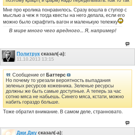
поэтому крафт( и фарм) надо переделывать. Как то так
Мне про кролика понравилось. Сразу вошла в ступор с
мыслью а чеж я тогда квесты на него делала, если его
можно было скрафтить вагон и маленькую тележку
В мире много чего вредного... Я, например!
Политрук
сказал(-а):
11.10.2013
13:15
Сообщение от
Баттерс
Но почему то урезали вероятность выпадания
зеленых ресурсов кожевника. Зеленые ресурсы
должны же быть самые доступные. А теперь за час
сотню мяса не набьешь. Синего мяса, кстати, можно
набить гораздо больше.
Тоже обратил внимание. В самом деле, странновато.
Джи Джу
сказал(-а):