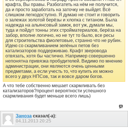
крафта, Вы правы. Разбогатеть на нём не получится,
да и просто заработать на заточку не выйдет. Всё
слишком легкодоступно. Я думаю не стоит и говорить
о залежах золотой берёзы и хлопка с титаном. Была
надежда на альянсовый замок, вот уж, думали мы,
туда и пойдут тонны этих стройматериалов, берёза на
забор, вполне логично, но не тут то было, все ресы
для строительства фиолетовые, странно что не рубин.
Идею со скармливанием зелёных петов без
катализаторов поддерживаю. Крафт зверовода
отвязать, хотя бы частично. Например совершенно
непонятна привязка пробудителей. Видимо по мнению
администрации, они являются очень ценными
предметами, а если учесть то, что купить их можно
всего у двух НПСов, так и вовсе даром богов.
А что тебе собственно мешает скармливать без
катализаторов?процент вероятности успешного
скармливания будет меньше всего лишь)
Заноза
сказал(-а):
04.11.2013
20:25