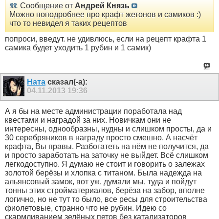
Сообщение от
Андрей Князь
Можно поподробнее про крафт жетонов и самиков :)
что то невидел я таких рецептов
попроси, введут. не удивлюсь, если на рецепт крафта 1
самика будет уходить 1 рубин и 1 самик)
Ната
сказал(-а):
04.11.2013
19:36
А я бы на месте администрации поработала над
квестами и наградой за них. Новичкам они не
интересны, однообразны, нудны и слишком просты, да и
30 серебряников в награду просто смешно. А насчёт
крафта, Вы правы. Разбогатеть на нём не получится, да
и просто заработать на заточку не выйдет. Всё слишком
легкодоступно. Я думаю не стоит и говорить о залежах
золотой берёзы и хлопка с титаном. Была надежда на
альянсовый замок, вот уж, думали мы, туда и пойдут
тонны этих стройматериалов, берёза на забор, вполне
логично, но не тут то было, все ресы для строительства
фиолетовые, странно что не рубин. Идею со
скармливанием зелёных петов без катализаторов