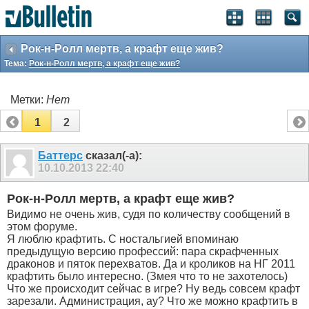
Рок-н-Ролл мертв, а крафт еще жив?
Тема:
Рок-н-Ролл мертв, а крафт еще жив?
Метки:
Нет
1
2
Баттерс
сказал(-а):
10.10.2013
22:40
Рок-н-Ролл мертв, а крафт еще жив?
Видимо не очень жив, судя по количеству сообщений в
этом форуме.
Я люблю крафтить. С ностальгией впоминаю
предыдущую версию профессий: пара скрафченных
драконов и пяток перехватов. Да и кроликов на НГ 2011
крафтить было интересно. (Змея что то не захотелось)
Что же происходит сейчас в игре? Ну ведь совсем крафт
зарезали. Администрация, ау? Что же можно крафтить в