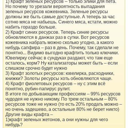
1) Крафт зеленых ресурсов – только элики для пета.
Но почему то урезали вероятность выпадания
зеленых ресурсов кожевника. Зеленые ресурсы
должны же быть самые доступные. А теперь за час
сотню мяса не набьешь. Синего мяса, кстати, можно
набить гораздо больше.
2) Крафт синих ресурсов. Теперь синие ресурсы
обновляются в данжах раз в сутки. Вот ресурсов
кожевника набрать можно сколько угодно, а какого
нибудь сапфира – раз в день. Почему, так сделали не
понятно... Видимо выгодно крафтить только ключики.
Ювелирку сейчас в сундуках раздают, что там еще
осталось, корм? Ну катализаторы может быть – если
слишком срочно будет нужно
3) Крафт золотых ресурсов: ювелирка, расходники,
книжки? Золоты ресурсы хоть обновляются чаще.
4) Крафт фиолетовых ресурсов – ну с этим всё
понятно, рубин-папирус рулит.
В итоге по добывающим профессиям – 99% ресурсов
чудодея не нужно никому. По трем остальным – 80%
ресурсов тоже не нужно (то есть 20% продать можно –
но очень задешево, а остальные 80% не берет никто)
Другие виды крафта –
1)крафт зеленых жетонов, а они нужны для чего
нибудь?