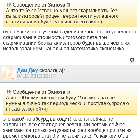
Сообщение от
Заноза
А что тебе собственно мешает скармливать без
катализаторов?процент вероятности успешного
скармливания будет меньше всего лишь)
ну в общем-то, с учетом падения вероятности успешного
скармливания стоимость итогового пета при
скармливании без катализаторов будет выше чем с их
использованием. банальная математика-экономика...
Джи Джу
сказал(-а):
04.11.2013
22:14
Сообщение от
Заноза
А по 100 кому они нужны будут? выкинь раз не
нужны,я лично так периодически и поступаю,продаю
нпсам за копейки)
это какой-то абсурд выходит) коконы сейчас не
халявные, всё стоит денег, зелеными петами сейчас
занимаются только энтузиасты, они вообще пришли из
временем когда стат 9 у пета считался "о как круто", а