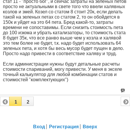
стат 11 - "просто бог", и сейчас затраты на зеленых петов
просто не актуальными в свете того что ввели халявных
козлов и змей. Козел со статом 8 стоит 20к, если делать
такой на зеленых петах со статом 2, то он обойдется в
150к и уйдет на это 64 пета. Бред какой-то, затраты
времени не сопоставимы. Если снизить стоимость пета
до 100 изюма и убрать катализаторы, то стоимость стата
8 будет 35к, что все ранво выше чем у козла и халявой
это тем более не будет, т.к. надо будет использовать 64
зеленых пета, и хотя бы весь мусор будет пущен в дело.
Просто надо привести в соответствие халяву и труд.
Если администрации нужны будут детальные расчеты
стоимости спариваний, могу привести. У меня в экселе
точный калькулятор для любой комбинации статов и
стоимостей "комплектующих")
1
2
Вход
Регистрация
Вверх