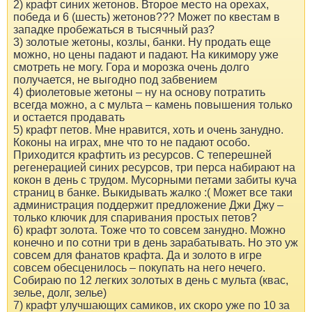
2) крафт синих жетонов. Второе место на орехах,
победа и 6 (шесть) жетонов??? Может по квестам в
западке пробежаться в тысячный раз?
3) золотые жетоны, козлы, банки. Ну продать еще
можно, но цены падают и падают. На кикимору уже
смотреть не могу. Гора и морозка очень долго
получается, не выгодно под забвением
4) фиолетовые жетоны – ну на основу потратить
всегда можно, а с мульта – камень повышения только
и остается продавать
5) крафт петов. Мне нравится, хоть и очень занудно.
Коконы на играх, мне что то не падают особо.
Приходится крафтить из ресурсов. С теперешней
регенерацией синих ресурсов, три перса набирают на
кокон в день с трудом. Мусорными петами забиты куча
страниц в банке. Выкидывать жалко :( Может все таки
администрация поддержит предложение Джи Джу –
только ключик для спаривания простых петов?
6) крафт золота. Тоже что то совсем занудно. Можно
конечно и по сотни три в день зарабатывать. Но это уж
совсем для фанатов крафта. Да и золото в игре
совсем обесценилось – покупать на него нечего.
Собираю по 12 легких золотых в день с мульта (квас,
зелье, долг, зелье)
7) крафт улучшающих самиков, их скоро уже по 10 за