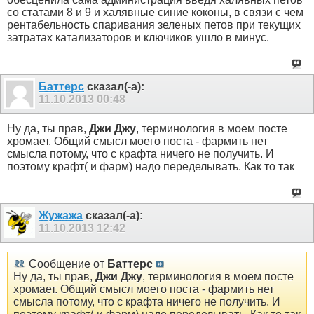
со статами 8 и 9 и халявные синие коконы, в связи с чем
рентабельность спаривания зеленых петов при текущих
затратах катализаторов и ключиков ушло в минус.
Баттерс
сказал(-а):
11.10.2013
00:48
Ну да, ты прав,
Джи Джу
, терминология в моем посте
хромает. Общий смысл моего поста - фармить нет
смысла потому, что с крафта ничего не получить. И
поэтому крафт( и фарм) надо переделывать. Как то так
Жужажа
сказал(-а):
11.10.2013
12:42
Сообщение от
Баттерс
Ну да, ты прав,
Джи Джу
, терминология в моем посте
хромает. Общий смысл моего поста - фармить нет
смысла потому, что с крафта ничего не получить. И