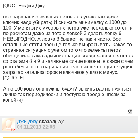
[QUOTE=Джи Джу
по спариванию зеленых петов - я думаю там даже
ключик надо убирать) И снижать минималку с 1000 до
100. У меня этих мусорынх петов уже несколько сотен, и
по расчетам даже из пета с ловкой 3 делать ловку 6
НЕВЫГОДНО. А ловка 3 бывает не так и часто. Все
остальные статы вообще только выбрасывать. Какая то
странная ситуация с учетом того что зеленхы петов
обесценила сама администрация введя халявных петов
со статами 8 и 9 и халявные синие коконы, в связи с чем
рентабельность спаривания зеленых петов при текущих
затратах катализаторов и ключиков ушло в минус.
[/QUOTE]
А по 100 кому они нужны будут? выкинь раз не нужны,я
лично так периодически и поступаю,продаю нпсам за
копейки)
Джи Джу
сказал(-а):
04.11.2013
22:06