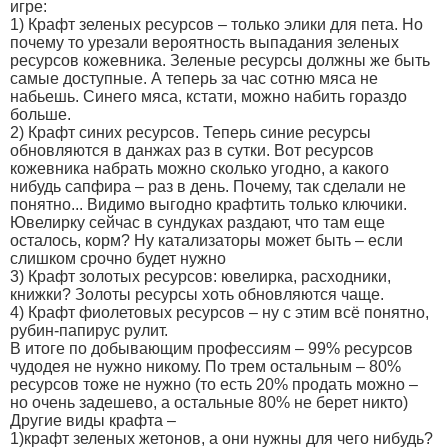
игре:
1) Крафт зеленых ресурсов – только элики для пета. Но
почему то урезали вероятность выпадания зеленых
ресурсов кожевника. Зеленые ресурсы должны же быть
самые доступные. А теперь за час сотню мяса не
набьешь. Синего мяса, кстати, можно набить гораздо
больше.
2) Крафт синих ресурсов. Теперь синие ресурсы
обновляются в данжах раз в сутки. Вот ресурсов
кожевника набрать можно сколько угодно, а какого
нибудь сапфира – раз в день. Почему, так сделали не
понятно... Видимо выгодно крафтить только ключики.
Ювелирку сейчас в сундуках раздают, что там еще
осталось, корм? Ну катализаторы может быть – если
слишком срочно будет нужно
3) Крафт золотых ресурсов: ювелирка, расходники,
книжки? Золоты ресурсы хоть обновляются чаще.
4) Крафт фиолетовых ресурсов – ну с этим всё понятно,
рубин-папирус рулит.
В итоге по добывающим профессиям – 99% ресурсов
чудодея не нужно никому. По трем остальным – 80%
ресурсов тоже не нужно (то есть 20% продать можно –
но очень задешево, а остальные 80% не берет никто)
Другие виды крафта –
1)крафт зеленых жетонов, а они нужны для чего нибудь?