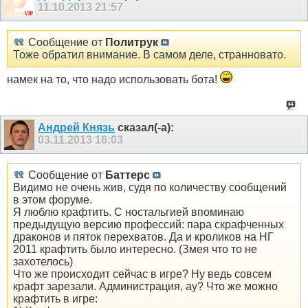
11.10.2013
21:57
Сообщение от
Политрук
Тоже обратил внимание. В самом деле, странновато.
намек на то, что надо использовать бота!
Андрей Князь
сказал(-а):
03.11.2013
18:03
Сообщение от
Баттерс
Видимо не очень жив, судя по количеству сообщений
в этом форуме.
Я люблю крафтить. С ностальгией впоминаю
предыдущую версию профессий: пара скрафченных
драконов и пяток перехватов. Да и кроликов на НГ
2011 крафтить было интересно. (Змея что то не
захотелось)
Что же происходит сейчас в игре? Ну ведь совсем
крафт зарезали. Администрация, ау? Что же можно
крафтить в игре: