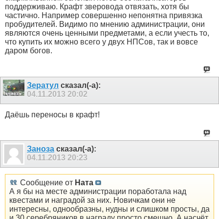
поддерживаю. Крафт зверовода отвязать, хотя бы
частично. Например совершенно непонятна привязка
пробудителей. Видимо по мнению администрации, они
являются очень ценными предметами, а если учесть то,
что купить их можно всего у двух НПСов, так и вовсе
даром богов.
Зератул
сказал(-а):
04.11.2013
20:02
Даёшь переносы в крафт!
Заноза
сказал(-а):
04.11.2013
20:23
Сообщение от
Ната
А я бы на месте администрации поработала над
квестами и наградой за них. Новичкам они не
интересны, однообразны, нудны и слишком просты, да
и 30 серебряников в награду просто смешно. А насчёт