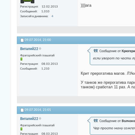
))))ага
Регистрация
12.02.2013
Сообщений
1,010
Записей в дневнике
4
09.07.2014,
21:00
Виталий22
Сообщение от
Крюгер
Фрагорийский глашатай
если уворот по части л
Регистрация
08.03.2013
Сообщений
1,210
Крит прерогатива магов. ЛУки
У танков же прерогатива пари
танком) сработал 11 раз. А п
09.07.2014,
21:01
Виталий22
Сообщение от
Волчоно
Фрагорийский глашатай
Чар просто ману сожге
Регистрация
08.03.2013