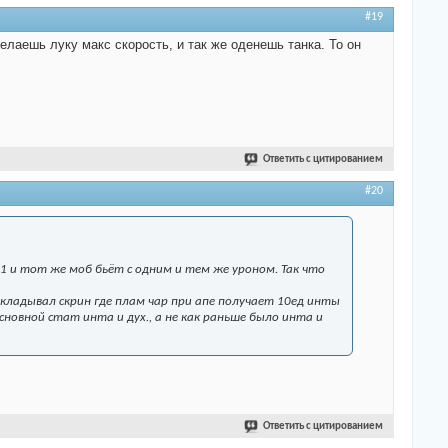
#19
елаешь луку макс скорость, и так же оденешь танка. То он
Ответить с цитированием
#20
к 1 и тот же моб бьёт с одним и тем же уроном. Так что
кладывал скрин где плам чар при апе получает 10ед инты
сновной стат инта и дух., а не как раньше было инта и
Ответить с цитированием