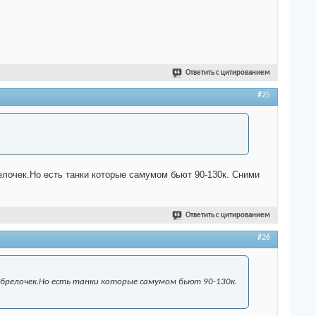
Ответить с цитированием
#25
елочек.Но есть танки которые самумом бьют 90-130к. Сними
Ответить с цитированием
#26
 брелочек.Но есть танки которые самумом бьют 90-130к.