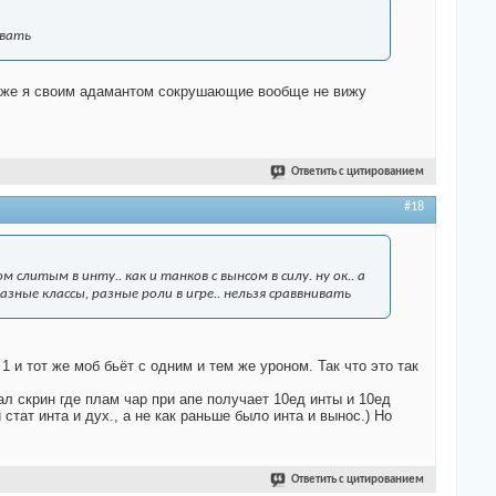
ивать
ть же я своим адамантом сокрушающие вообще не вижу
Ответить с цитированием
#18
слитым в инту.. как и танков с вынсом в силу. ну ок.. а
зные классы, разные роли в игре.. нельзя сраввнивать
1 и тот же моб бьёт с одним и тем же уроном. Так что это так
ал скрин где плам чар при апе получает 10ед инты и 10ед
тат инта и дух., а не как раньше было инта и вынос.) Но
Ответить с цитированием