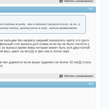
Ответить с цитированием
#23
слитым в инту.. как и танков с вынсом в силу. ну ок.. а
зные классы, разные роли в игре.. нельзя сраввнивать
кни пальцем без напряга средний показатель крита это гдето
фильный стат выноса для плама если бы не было поглота у
их из выноса кроме бижы которая может быть вся двустатной
й весь шмот на инту))) и при чем в полне перс
в пвп держится если выше срденего не более 10 сек))) статы
л)
Ответить с цитированием
#24