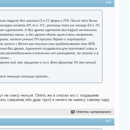
#16
а падала без шансов (3 к ГС форы у ПЧ). После чего было
нужден качать ХП, т.к. П.С. разници там уж между 63 и 70
рак адаманта. А без драка адамант выглядит ничтожно,
ехватка маны, а без драка сбить щит очень напряжно...
 драка, потом умный ПЧ просто берет и портуется
те сапоги с бегом как только они срабатывают это 80%
 бегаю без драка. Адамант создавался для групповой игры а
лее рентабельным в отличии от самоцвета, по этому и в
аклы...
кроме хай лвл зерцалки и т.п. Вот Джаспер 90 лвл самый
 него меньше сносишь просто...
ут не снесу нельзя. Опять же я сносил его с тогдашним
ать самумом( ибо драк труп) я ничего не нанесу самому чару.
Ответить с цитированием
#17