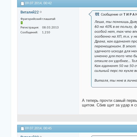
09.07.2014,
00:42
Виталий22
Сообщение от
Т И Р А 
Фрагорийский глашатай
Леша, ты помнишь Диву,
60 на 40% в ее пользу,
Регистрация
08.03.2013
особой нет, так что в
Сообщений
1,210
особенно на ХП, т.к. у
Драка, как адамант пр
перемещением. В этот 
удачного исхода для мен
именно для того что б
отхиле он удобнее... Т
Как адамант 50 на 50 с
сильный перс по кукле в
Виталя, ты мне в личной
А теперь прочти самый первы
щитом. Сбив щит за удар я с
09.07.2014,
00:45