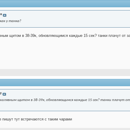
ик
как у танка?
вным щитом в 38-39к, обновляющимся каждые 15 сек? танки плачут от зав
у
 халявным щитом в 38-39к, обновляющимся каждые 15 сек? танки плачут от 
е пишут тут встречаются с таким чарами