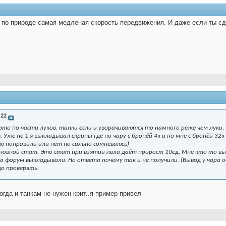
а по природе самая медленая скорость передвижения. И даже если ты сд
й22
то по части луков. танки если и уворачиваются то намного реже чем луки.
 Уже не 1 я выкладывал скрины где по чару с бронёй 4к и по мне с бронёй 32
ю поправили или нет но сильно сомневаюсь)
новной стат. Это стат при взятии лвла даёт прирост 10ед. Мне кто то вы
на форум выкладывали. Но ответа почему так и не получили. (Вывод у чара о
до проверять.
огда и танкам не нужен крит..я пример привел