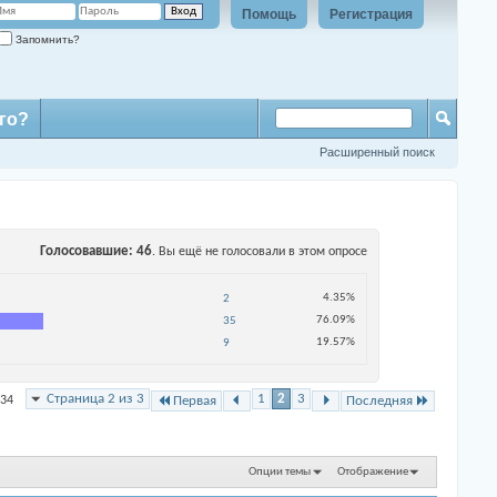
Помощь
Регистрация
Запомнить?
го?
Расширенный поиск
Голосовавшие
46
. Вы ещё не голосовали в этом опросе
4.35%
2
76.09%
35
19.57%
9
Страница 2 из 3
1
2
3
 34
Первая
Последняя
Опции темы
Отображение