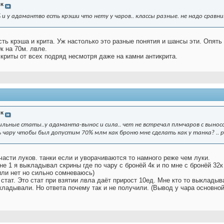
ик
и у адамантво есть крэши что нету у чаров.. классы разные. не надо сравн
сть крэша и крита. Уж настолько это разные понятия и шансы эти. Опя
к на 70м. лвле.
 криты от всех подряд несмотря даже на камни антикрита.
ик
льные статы..у адаманта-вынос и сила.. чет не встречал плмчаров с выносом 
 чару чтобы был допустим 70% млм как броню мне сделать как у танка? .. ра
 части луков. танки если и уворачиваются то намного реже чем луки.
не 1 я выкладывал скрины где по чару с бронёй 4к и по мне с бронёй 32к 
или нет но сильно сомневаюсь)
 стат. Это стат при взятии лвла даёт прирост 10ед. Мне кто то выкладыв
ладывали. Но ответа почему так и не получили. (Вывод у чара основной с