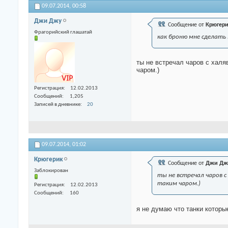
09.07.2014,
00:58
Джи Джу
Сообщение от
Крюгер
Фрагорийский глашатай
как броню мне сделать 
ты не встречал чаров с халя
чаром.)
Регистрация
12.02.2013
Сообщений
1,205
Записей в дневнике
20
09.07.2014,
01:02
Крюгерик
Сообщение от
Джи Дж
Заблокирован
ты не встречал чаров с
таким чаром.)
Регистрация
12.02.2013
Сообщений
160
я не думаю что танки которы