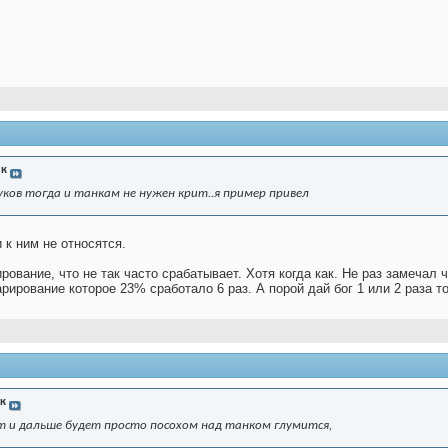
ик
уков тогда и танкам не нужен крит..я пример привел
 к ним не относятся.
рование, что не так часто срабатывает. Хотя когда как. Не раз замечал 
арирование которое 23% сработало 6 раз. А порой дай бог 1 или 2 раза то
к
т и дальше будет просто посохом над танком глумится,