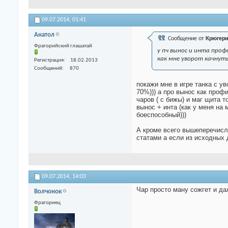
09.07.2014,
01:41
Анатол
Сообщение от
Крюгер
Фрагорийский глашатай
у пч вынос и инта профи
как мне уворот качнуть
Регистрация
18.02.2013
Сообщений
870
покажи мне в игре танка с ув
70%))) а про вынос как про
чаров ( с бижы) и маг щита 
вынос + инта (как у меня на
боеспособный)))
А кроме всего вышеперечисле
статами а если из исходных 
09.07.2014,
14:03
Чар просто ману сожгет и да
Волчонок
Фрагориец