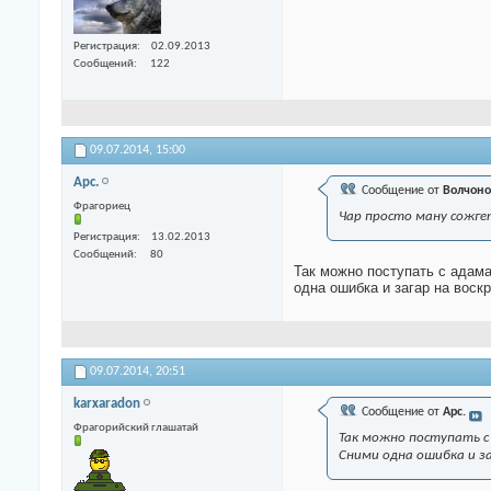
Регистрация
02.09.2013
Сообщений
122
09.07.2014,
15:00
Арс.
Сообщение от
Волчоно
Фрагориец
Чар просто ману сожге
Регистрация
13.02.2013
Сообщений
80
Так можно поступать с адама
одна ошибка и загар на воск
09.07.2014,
20:51
karxaradon
Сообщение от
Арс.
Фрагорийский глашатай
Так можно поступать с
Сними одна ошибка и за