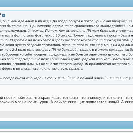
Н
 был мой адамант и пч леди. До ввода бонуса к поглощению от бижутерии он
 фора была та же...Примечание, адамант по сравнению с самиком должен и вы
полне актуальный пример. Потом, чем выше инта ПЧ тем быстрее упадет д
 него есть фул поглот физический 10 секунд.Потом у адаманта может быть н
отив ПЧ достаю на перехвате и сразу же после моего стана проходит стан
момент нужно вовремя поставить пета на пассив. Так же у меня на адаман
я, но с 2-3 раза если воскрес у ПЧ не большой я падаю и в итоге как дурачек
ы собирать на себя прицелы, предсмертные бонусы адаманта делают его бо
олько вот предсмертные перки откисают долго, радует что хоть пассивные з
читаю. Кстати один из не многих классов который практически не трогали 
о фраге и не снесет его никто, если руки прямые.
 беседе писал что чара из своих Теней (ник не помню) равный или на 1 к гс у
й пост и поймёшь что сравнивать тот факт что я сношу, и тот факт что т
покойно мог наносить урон. А сейчас сбив щит появляется новый. А сбив