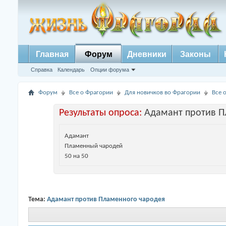
Главная
Форум
Дневники
Законы
Справка
Календарь
Опции форума
Форум
Все о Фрагории
Для новичков во Фрагории
Все 
Результаты опроса:
Адамант против П
Адамант
Пламенный чародей
50 на 50
Тема:
Адамант против Пламенного чародея