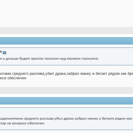
к
т и дальше будет просто посохом над танком глумится,
нтами среднего разлива,убил драка,забрал манку и бегает рядом как бр
ресе обеспечен
 адамантами среднего разлива,убил драка,забрал манку и бегает рядом как
гар на воскресе обеспечен