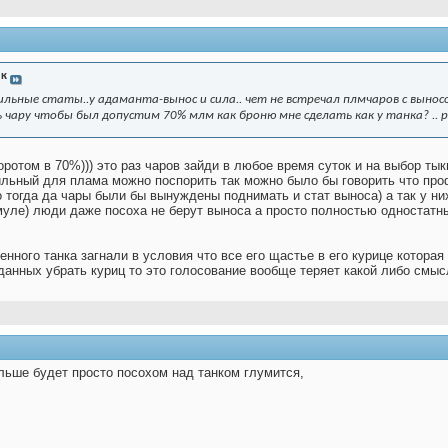
ик
льные статы..у адаманта-вынос и сила.. чет не встречал плмчаров с выносом 
 чару чтобы был допустим 70% млм как броню мне сделать как у танка? .. ра
оротом в 70%))) это раз чаров зайди в любое время суток и на выбор ты
фильный для плама можно поспорить так можно было бы говорить что про
то тогда да чары были бы вынуждены поднимать и стат выноса) а так у н
 муле) люди даже посоха не берут выноса а просто полностью одностатны
нного танка загнали в условия что все его щастье в его курице которая 
данных убрать куриц то это голосование вообще теряет какой либо смыс
льше будет просто посохом над танком глумится,