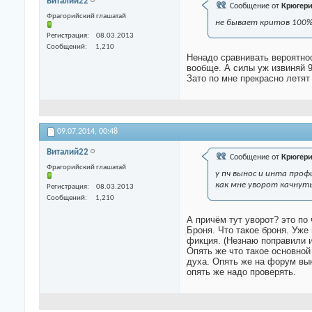
Виталий22
Сообщение от
Крюгер
Фрагорийский глашатай
не бывает критов 100% 
Регистрация
08.03.2013
Сообщений
1,210
Ненадо сравнивать вероятно
вообще. А силы уж извиняй 9
Зато по мне прекрасно летят
09.07.2014,
00:48
Виталий22
Сообщение от
Крюгер
Фрагорийский глашатай
у пч вынос и инта профи
как мне уворот качнуть
Регистрация
08.03.2013
Сообщений
1,210
А причём тут уворот? это по
Броня. Что такое броня. Уже 
фикция. (Незнаю поправили 
Опять же что такое основной
духа. Опять же на форум вык
опять же надо проверять.