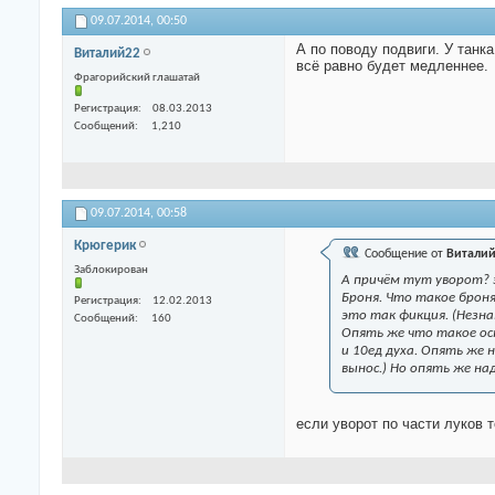
09.07.2014,
00:50
А по поводу подвиги. У танк
Виталий22
всё равно будет медленнее.
Фрагорийский глашатай
Регистрация
08.03.2013
Сообщений
1,210
09.07.2014,
00:58
Крюгерик
Сообщение от
Витали
Заблокирован
А причём тут уворот? э
Броня. Что такое броня.
Регистрация
12.02.2013
это так фикция. (Незна
Сообщений
160
Опять же что такое ос
и 10ед духа. Опять же 
вынос.) Но опять же на
если уворот по части луков т