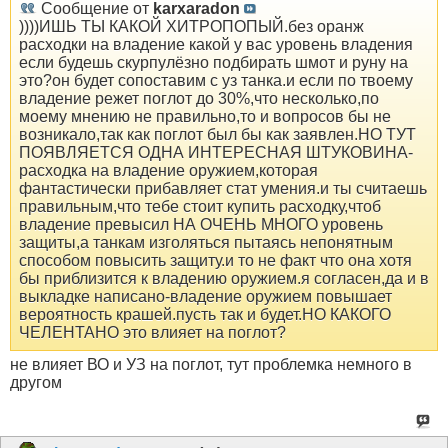
Сообщение от
karxaradon
))))ИШЬ ТЫ КАКОЙ ХИТРОПОПЫЙ.без оранж
расходки на владение какой у вас уровень владения
если будешь скурпулёзно подбирать шмот и руну на
это?он будет сопоставим с уз танка.и если по твоему
владение режет поглот до 30%,что несколько,по
моему мнению не правильно,то и вопросов бы не
возникало,так как поглот был бы как заявлен.НО ТУТ
ПОЯВЛЯЕТСЯ ОДНА ИНТЕРЕСНАЯ ШТУКОВИНА-
расходка на владение оружием,которая
фантастически прибавляет стат умения.и ты считаешь
правильным,что тебе стоит купить расходку,чтоб
владение превысил НА ОЧЕНЬ МНОГО уровень
защиты,а танкам изголяться пытаясь непонятным
способом повысить защиту.и то не факт что она хотя
бы приблизится к владению оружием.я согласен,да и в
выкладке написано-владение оружием повышает
вероятность крашей.пусть так и будет.НО КАКОГО
ЧЕЛЕНТАНО это влияет на поглот?
не влияет ВО и УЗ на поглот, тут проблемка немного в
другом