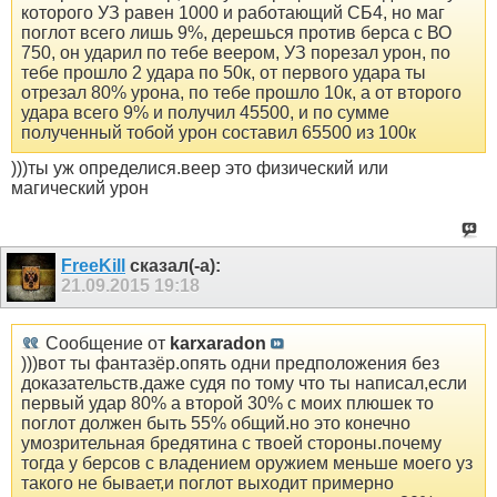
которого УЗ равен 1000 и работающий СБ4, но маг
поглот всего лишь 9%, дерешься против берса с ВО
750, он ударил по тебе веером, УЗ порезал урон, по
тебе прошло 2 удара по 50к, от первого удара ты
отрезал 80% урона, по тебе прошло 10к, а от второго
удара всего 9% и получил 45500, и по сумме
полученный тобой урон составил 65500 из 100к
)))ты уж определися.веер это физический или
магический урон
FreeKill
сказал(-а):
21.09.2015
19:18
Сообщение от
karxaradon
)))вот ты фантазёр.опять одни предположения без
доказательств.даже судя по тому что ты написал,если
первый удар 80% а второй 30% с моих плюшек то
поглот должен быть 55% общий.но это конечно
умозрительная бредятина с твоей стороны.почему
тогда у берсов с владением оружием меньше моего уз
такого не бывает,и поглот выходит примерно