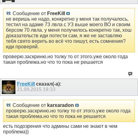
Сообщение от
FreeKill
не веришь не надо, конкретно у меня так получалось,
тестил на адаме 73 лвла с УЗ выше моего ВО и своим
берсом 70 лвла. у меня получилось конкретно так, хош
доказательств иди потести сам, я же не заставляю
тебя свято верить во всё что пишут, есть сомнения?
иди проверяй.
проверю.заскриню.но толку то от этого.уже около года
такая проблема.но что то пока не решается
FreeKill
сказал(-а):
21.09.2015
19:33
Сообщение от
karxaradon
проверю.заскриню.но толку то от этого.уже около года
такая проблема.но что то пока не решается
есть подозрения что админы сами не знают в чем
проблема))