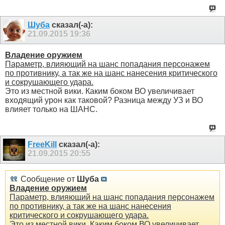
Шуба
сказал(-а):
21.09.2015
19:36
Владение оружием
Параметр, влияющий на шанс попадания персонажем
по противнику, а так же на шанс нанесения критического
и сокрушающего удара.
Это из местной вики. Каким боком ВО увеличивает
входящий урон как таковой? Разница между УЗ и ВО
влияет только на ШАНС.
FreeKill
сказал(-а):
21.09.2015
20:55
Сообщение от
Шуба
Владение оружием
Параметр, влияющий на шанс попадания персонажем
по противнику, а так же на шанс нанесения
критического и сокрушающего удара.
Это из местной вики. Каким боком ВО увеличивает