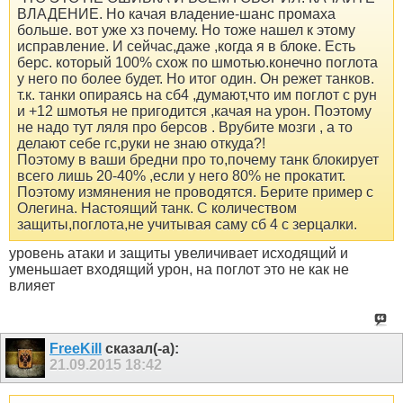
ВЛАДЕНИЕ. Но качая владение-шанс промаха
больше. вот уже хз почему. Но тоже нашел к этому
исправление. И сейчас,даже ,когда я в блоке. Есть
берс. который 100% схож по шмотью.конечно поглота
у него по более будет. Но итог один. Он режет танков.
т.к. танки опираясь на сб4 ,думают,что им поглот с рун
и +12 шмотья не пригодится ,качая на урон. Поэтому
не надо тут ляля про берсов . Врубите мозги , а то
делают себе гс,руки не знаю откуда?!
Поэтому в ваши бредни про то,почему танк блокирует
всего лишь 20-40% ,если у него 80% не прокатит.
Поэтому измянения не проводятся. Берите пример с
Олегина. Настоящий танк. С количеством
защиты,поглота,не учитывая саму сб 4 с зерцалки.
уровень атаки и защиты увеличивает исходящий и
уменьшает входящий урон, на поглот это не как не
влияет
FreeKill
сказал(-а):
21.09.2015
18:42