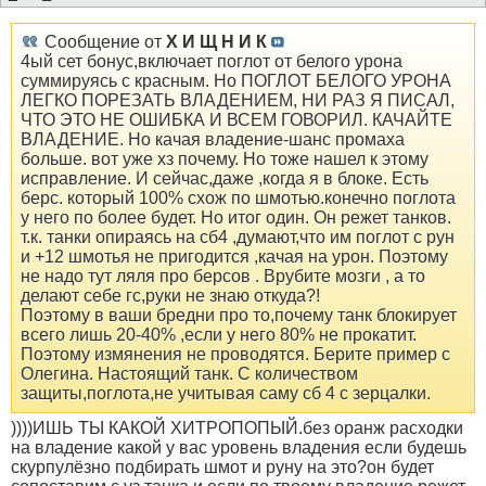
Сообщение от
Х И Щ Н И К
4ый сет бонус,включает поглот от белого урона
суммируясь с красным. Но ПОГЛОТ БЕЛОГО УРОНА
ЛЕГКО ПОРЕЗАТЬ ВЛАДЕНИЕМ, НИ РАЗ Я ПИСАЛ,
ЧТО ЭТО НЕ ОШИБКА И ВСЕМ ГОВОРИЛ. КАЧАЙТЕ
ВЛАДЕНИЕ. Но качая владение-шанс промаха
больше. вот уже хз почему. Но тоже нашел к этому
исправление. И сейчас,даже ,когда я в блоке. Есть
берс. который 100% схож по шмотью.конечно поглота
у него по более будет. Но итог один. Он режет танков.
т.к. танки опираясь на сб4 ,думают,что им поглот с рун
и +12 шмотья не пригодится ,качая на урон. Поэтому
не надо тут ляля про берсов . Врубите мозги , а то
делают себе гс,руки не знаю откуда?!
Поэтому в ваши бредни про то,почему танк блокирует
всего лишь 20-40% ,если у него 80% не прокатит.
Поэтому измянения не проводятся. Берите пример с
Олегина. Настоящий танк. С количеством
защиты,поглота,не учитывая саму сб 4 с зерцалки.
))))ИШЬ ТЫ КАКОЙ ХИТРОПОПЫЙ.без оранж расходки
на владение какой у вас уровень владения если будешь
скурпулёзно подбирать шмот и руну на это?он будет