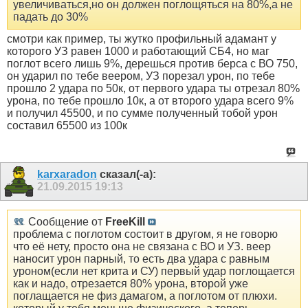
увеличиваться,но он должен поглощяться на 80%,а не
падать до 30%
смотри как пример, ты жутко профильный адамант у
которого УЗ равен 1000 и работающий СБ4, но маг
поглот всего лишь 9%, дерешься против берса с ВО 750,
он ударил по тебе веером, УЗ порезал урон, по тебе
прошло 2 удара по 50к, от первого удара ты отрезал 80%
урона, по тебе прошло 10к, а от второго удара всего 9%
и получил 45500, и по сумме полученный тобой урон
составил 65500 из 100к
karxaradon
сказал(-а):
21.09.2015
19:13
Сообщение от
FreeKill
проблема с поглотом состоит в другом, я не говорю
что её нету, просто она не связана с ВО и УЗ. веер
наносит урон парный, то есть два удара с равным
уроном(если нет крита и СУ) первый удар поглощается
как и надо, отрезается 80% урона, второй уже
поглащается не физ дамагом, а поглотом от плюхи.