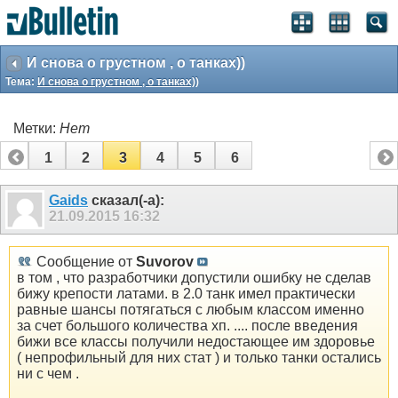
И снова о грустном , о танках))
Тема:
И снова о грустном , о танках))
Метки:
Нет
1
2
3
4
5
6
Gaids
сказал(-а):
21.09.2015
16:32
Сообщение от
Suvorov
в том , что разработчики допустили ошибку не сделав
бижу крепости латами. в 2.0 танк имел практически
равные шансы потягаться с любым классом именно
за счет большого количества хп. .... после введения
бижи все классы получили недостающее им здоровье
( непрофильный для них стат ) и только танки остались
ни с чем .