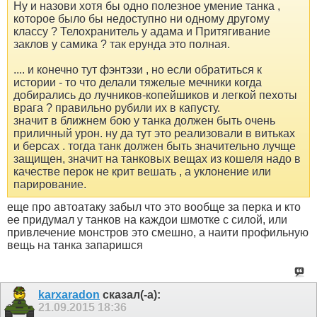
Ну и назови хотя бы одно полезное умение танка ,
которое было бы недоступно ни одному другому
классу ? Телохранитель у адама и Притягивание
заклов у самика ? так ерунда это полная.
.... и конечно тут фэнтэзи , но если обратиться к
истории - то что делали тяжелые мечники когда
добирались до лучников-копейшиков и легкой пехоты
врага ? правильно рубили их в капусту.
значит в ближнем бою у танка должен быть очень
приличный урон. ну да тут это реализовали в витьках
и берсах . тогда танк должен быть значительно лучще
защищен, значит на танковых вещах из кошеля надо в
качестве перок не крит вешать , а уклонение или
парирование.
еще про автоатаку забыл что это вообще за перка и кто
ее придумал у танков на каждои шмотке с силой, или
привлечение монстров это смешно, а наити профильную
вещь на танка запаришся
karxaradon
сказал(-а):
21.09.2015
18:36