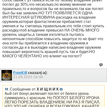
сопоставим с уз танка.и если по твоему владение режет
поглот до 30%,что несколько,по моему мнению не
правильно,то и вопросов бы не возникало,так как поглот
был бы как заявлен.НО ТУТ ПОЯВЛЯЕТСЯ ОДНА
ИНТЕРЕСНАЯ ШТУКОВИНА-расходка на владение
оружием,которая фантастически прибавляет стат
умения.и ты считаешь правильным,что тебе стоит купить
расходку,чтоб владение превысил НА ОЧЕНЬ МНОГО
уровень защиты,а танкам изголяться пытаясь
непонятным способом повысить защиту.и то не факт что
она хотя бы приблизится к владению оружием.я
согласен,да и в выкладке написано-владение оружием
повышает вероятность крашей.пусть так и будет.НО
КАКОГО ЧЕЛЕНТАНО это влияет на поглот?
FreeKill
сказал(-а):
21.09.2015
18:40
Сообщение от
Х И Щ Н И К
4ый сет бонус,включает поглот от белого урона
суммируясь с красным. Но ПОГЛОТ БЕЛОГО УРОНА
ЛЕГКО ПОРЕЗАТЬ ВЛАДЕНИЕМ, НИ РАЗ Я ПИСАЛ,
ЧТО ЭТО НЕ ОШИБКА И ВСЕМ ГОВОРИЛ. КАЧАЙТЕ