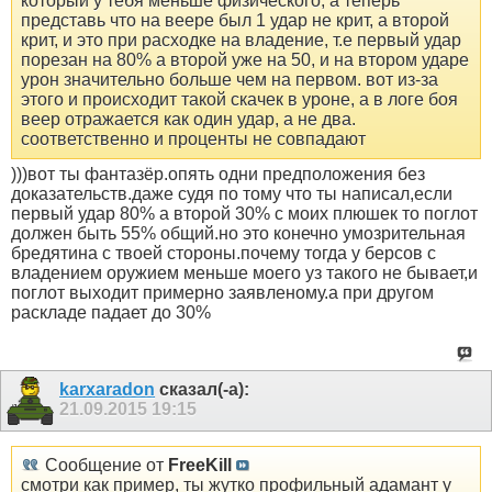
который у тебя меньше физического, а теперь
представь что на веере был 1 удар не крит, а второй
крит, и это при расходке на владение, т.е первый удар
порезан на 80% а второй уже на 50, и на втором ударе
урон значительно больше чем на первом. вот из-за
этого и происходит такой скачек в уроне, а в логе боя
веер отражается как один удар, а не два.
соответственно и проценты не совпадают
)))вот ты фантазёр.опять одни предположения без
доказательств.даже судя по тому что ты написал,если
первый удар 80% а второй 30% с моих плюшек то поглот
должен быть 55% общий.но это конечно умозрительная
бредятина с твоей стороны.почему тогда у берсов с
владением оружием меньше моего уз такого не бывает,и
поглот выходит примерно заявленому.а при другом
раскладе падает до 30%
karxaradon
сказал(-а):
21.09.2015
19:15
Сообщение от
FreeKill
смотри как пример, ты жутко профильный адамант у