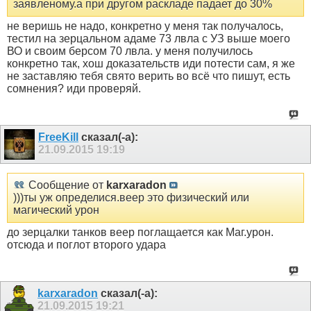
заявленому.а при другом раскладе падает до 30%
не веришь не надо, конкретно у меня так получалось,
тестил на зерцальном адаме 73 лвла с УЗ выше моего
ВО и своим берсом 70 лвла. у меня получилось
конкретно так, хош доказательств иди потести сам, я же
не заставляю тебя свято верить во всё что пишут, есть
сомнения? иди проверяй.
FreeKill
сказал(-а):
21.09.2015
19:19
Сообщение от
karxaradon
)))ты уж определися.веер это физический или
магический урон
до зерцалки танков веер поглащается как Маг.урон.
отсюда и поглот второго удара
karxaradon
сказал(-а):
21.09.2015
19:21