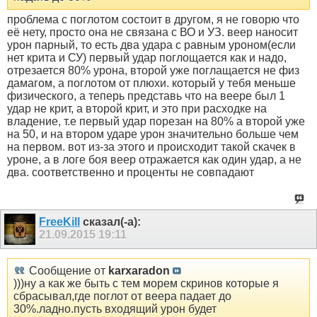
проблема с поглотом состоит в другом, я не говорю что
её нету, просто она не связана с ВО и УЗ. веер наносит
урон парный, то есть два удара с равным уроном(если
нет крита и СУ) первый удар поглощается как и надо,
отрезается 80% урона, второй уже поглащается не физ
дамагом, а поглотом от плюхи. который у тебя меньше
физического, а теперь представь что на веере был 1
удар не крит, а второй крит, и это при расходке на
владение, т.е первый удар порезан на 80% а второй уже
на 50, и на втором ударе урон значительно больше чем
на первом. вот из-за этого и происходит такой скачек в
уроне, а в логе боя веер отражается как один удар, а не
два. соответственно и проценты не совпадают
FreeKill
сказал(-а):
21.09.2015
19:11
Сообщение от
karxaradon
)))ну а как же быть с тем морем скринов которые я
сбрасывал,где поглот от веера падает до
30%.ладно.пусть входящий урон будет