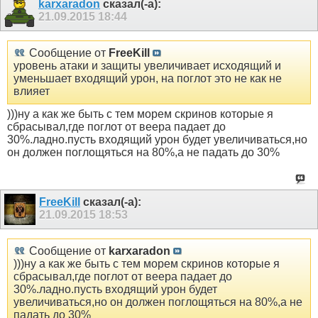
karxaradon
сказал(-а):
21.09.2015
18:44
Сообщение от
FreeKill
уровень атаки и защиты увеличивает исходящий и
уменьшает входящий урон, на поглот это не как не
влияет
)))ну а как же быть с тем морем скринов которые я
сбрасывал,где поглот от веера падает до
30%.ладно.пусть входящий урон будет увеличиваться,но
он должен поглощяться на 80%,а не падать до 30%
FreeKill
сказал(-а):
21.09.2015
18:53
Сообщение от
karxaradon
)))ну а как же быть с тем морем скринов которые я
сбрасывал,где поглот от веера падает до
30%.ладно.пусть входящий урон будет
увеличиваться,но он должен поглощяться на 80%,а не
падать до 30%