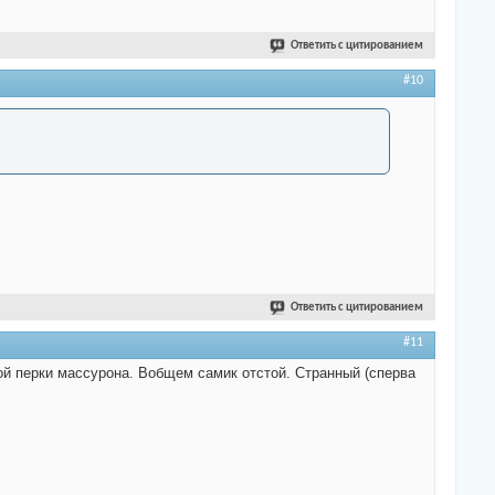
Ответить с цитированием
#10
Ответить с цитированием
#11
ой перки массурона. Вобщем самик отстой. Странный (сперва