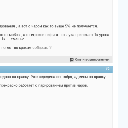
рования , а вот с чаром как то выше 5% не получается.
о от мобов , а от игроков нифига . от лука прилетает 1к урона
 1к.... смешно.
 поглот по крохам собирать ?
Ответить с цитированием
#2
редано на правку. Уже середина сентября, админы на правку
 прекрасно работает с парированием против чаров.