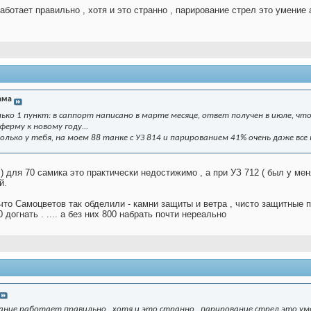
аботает правильно , хотя и это странно , парирование стрел это умение 
ама
о 1 пункт: в саппорт написано в марте месяце, ответ получен в июле, что
ферму к новому году...
олько у тебя, на моем 88 танке с УЗ 814 и парированием 41% очень даже вс
 для 70 самика это практически недостижимо , а при УЗ 712 ( был у меня
й.
 что Самоцветов так обделили - камни защиты и ветра , чисто защитные п
 догнать . .... а без них 800 набрать почти нереально
ние работает правильно , хотя и это странно , парирование стрел это умен