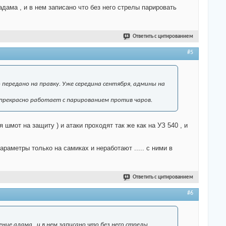
адама , и в нем записано что без него стрелы парировать
Ответить с цитированием
#5
 передано на правку. Уже середина сентября, админы на
е прекрасно работает с парированием против чаров.
 шмот на защиту ) и атаки проходят так же как на УЗ 540 , и
араметры только на самиках и неработают ..... с ними в
Ответить с цитированием
#6
ие адама , и в нем записано что без него стрелы