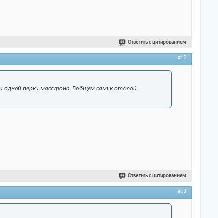
Ответить с цитированием
#12
 одной перки массурона. Вобщем самик отстой.
Ответить с цитированием
#13