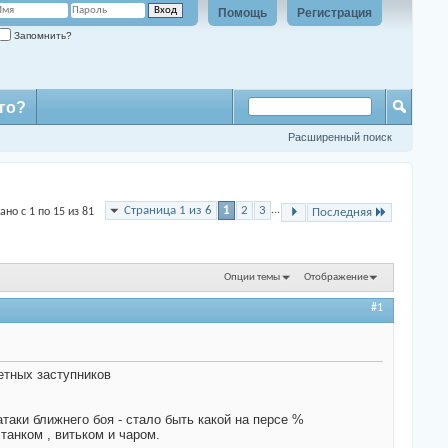
Помощь
Регистрация
Запомнить?
го?
Расширенный поиск
Страница 1 из 6
1
2
3
...
ано с 1 по 15 из 81
Последняя
Опции темы
Отображение
#1
етных заступников
атаки ближнего боя - стало быть какой на персе %
танком , витьком и чаром.