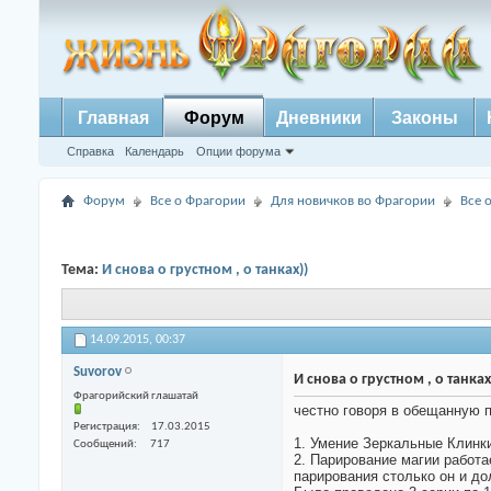
Главная
Форум
Дневники
Законы
Справка
Календарь
Опции форума
Форум
Все о Фрагории
Для новичков во Фрагории
Все 
Тема:
И снова о грустном , о танках))
14.09.2015,
00:37
Suvorov
И снова о грустном , о танках
Фрагорийский глашатай
честно говоря в обещанную п
Регистрация
17.03.2015
1. Умение Зеркальные Клинки
Сообщений
717
2. Парирование магии работае
парирования столько он и до