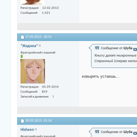
Регистрация
12.02.2013
Сообщений
1,421
17.09.2015,
16:55
*Жадина*
Сообщение от
Шуба
Фрагорийский глашатай
Книги дают микронные 
Странный (сперва напи
ковырять устаешь...
Регистрация
05.09.2014
Сообщений
859
Записей в дневнике
1
18.09.2015,
01:14
Hisheen
Сообщение от
Шуба
Фрагорийский глашатай