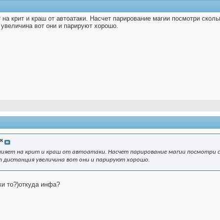
 на крит и краш от автоатаки. Насчет парирование магии посмотри скольк
 увеличина вот они и парируют хорошо.
к
лияет на крит и краш от автоатаки. Насчет парирование магии посмотри ск
т дистанция увеличина вот они и парируют хорошо.
ки то?)откуда инфа?