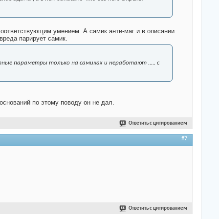
 соответствующим умением. А самик анти-маг и в описании
 вреда парирует самик.
ные параметры только на самиках и неработают ..... с
боснований по этому поводу он не дал.
Ответить с цитированием
#7
Ответить с цитированием