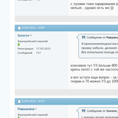
с луками тоже парирование р
нельзя , однако есть же )))
14.09.2015,
14:09
Suvorov
Сообщение от
Равшан
Фрагорийский глашатай
Я прокомментирую тольк
правку забили, делают 
Регистрация
17.03.2015
Все остальное походу т
Сообщений
717
ключевое тут УЗ больше 800 )
криты летят с той же частото
и вот кстати еще вопрос - за
теории и 70 можно УЗ до 1000
14.09.2015,
14:55
Равшанама
Сообщение от
Suvorov
Фрагорийский глашатай
с луками тоже парирова