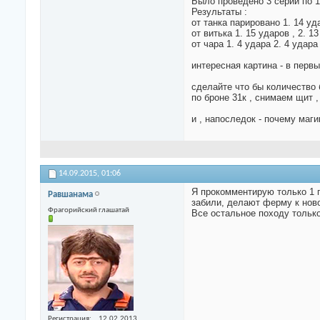
Было проведено 3 серии по 10
Результаты :
от танка парировано 1. 14 уда
от витька 1. 15 ударов , 2. 1
от чара 1. 4 удара 2. 4 удара
интересная картина - в перв
сделайте что бы количество б
по броне 31к , снимаем щит ,
и , напоследок - почему маг
14.09.2015,
01:06
Я прокомментирую только 1 п
Равшанама
забили, делают ферму к ново
Фрагорийский глашатай
Все остальное походу только
Регистрация
12.02.2013