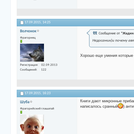
17.09.2015,
14:25
Волчонок
Сообщение от
*Жадин
Фрагориец
Недосамик)и почему а
Хорошо еще умения которые 
Регистрация
02.09.2013
Сообщений
122
17.09.2015,
16:23
Книги дают микронные прибав
Шуба
написалось сранный
) ант
Фрагорийский глашатай