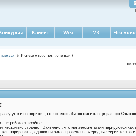
Конкурсы
Клиент
Wiki
VK
Что ново
о классах
И снова о грустном , о танках))
Показ
))
равку уже и не верится , но хотелось бы напомнить еще раз про Самоцв
 - не работает вообще.
т несколько странно . Заявлено , что магические атаки парируются как 
лжен парировать , однако нифига - проведены очередные серии тестов с 