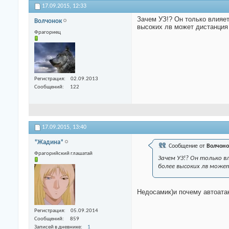
17.09.2015,
12:33
Зачем УЗ!? Он только влияет
Волчонок
высоких лв может дистанция
Фрагориец
Регистрация
02.09.2013
Сообщений
122
17.09.2015,
13:40
*Жадина*
Сообщение от
Волчоно
Фрагорийский глашатай
Зачем УЗ!? Он только в
более высоких лв може
Недосамик)и почему автоата
Регистрация
05.09.2014
Сообщений
859
Записей в дневнике
1