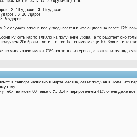
0 простых ( то есть только оружием ) атак.
ров , 2. 18 ударов , 3. 15 ударов.
3 ударов , 3. 16 ударов
 3. 5 ударов
ых 2-х случаях вполне все укладывается в имеющиеся на персе 17% пари
рони ну хоть как то влияло на получение урона , а то работает оно тольк
 получаем 20к брони - летит тот же 1к , снимаем еще 10к брони - и тот же
ики по умолчанию имеют 70% поглота физ урона , а контакникам надо маг
ункт: в саппорт написано в марте месяце, ответ получен в июле, что пе
му году...
 у тебя, на моем 88 танке с УЗ 814 и парированием 41% очень даже все