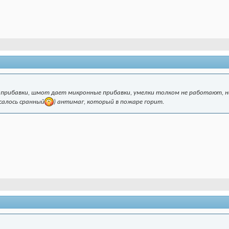
прибавки, шмот дает микронные прибавки, умелки толком не работают, ни
салось сранный
) антимаг, который в пожаре горит.