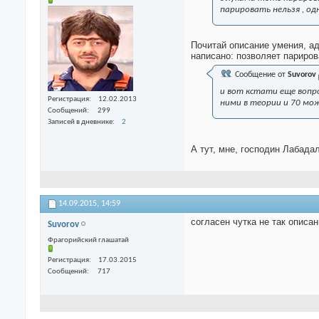
парировать нельзя , одн
Почитай описание умения, ад
написано: позволяет париров
Сообщение от
Suvorov
и вот кстати еще вопро
Регистрация
12.02.2013
ними в теории и 70 можн
Сообщений
299
Записей в дневнике
2
А тут, мне, господин Лабада
14.09.2015,
14:59
согласен чутка не так описан
Suvorov
Фрагорийский глашатай
Регистрация
17.03.2015
Сообщений
717