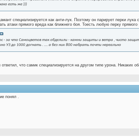
ако есть же )))
амант специализируется как анти-лук. Поэтому он парирует перки лука
ать атаки прямого вреда как ближнего боя. Тоесть любую перку прямого
с - за что Самоцветов так обделили - камни защиты и ветра , чисто защит
о УЗ до 1000 догнать . .... а без них 800 набрать почти нереально
л ответил, что самик специализируется на другом типе урона. Никаких о
ие понял .