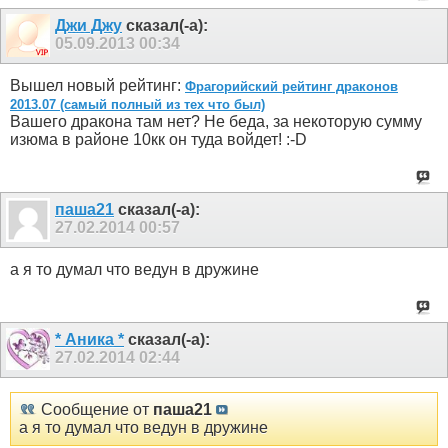
Джи Джу
сказал(-а):
05.09.2013
00:34
Вышел новый рейтинг:
Фрагорийский рейтинг драконов
2013.07 (самый полный из тех что был)
Вашего дракона там нет? Не беда, за некоторую сумму
изюма в районе 10кк он туда войдет! :-D
паша21
сказал(-а):
27.02.2014
00:57
а я то думал что ведун в дружине
* Аника *
сказал(-а):
27.02.2014
02:44
Сообщение от
паша21
а я то думал что ведун в дружине