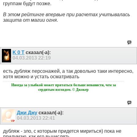
группам будут позже.
В этом рейтинге впервые при расчетах учитывалась
защита от магии огня.
K 0 T
сказал(-а):
04.03.2013
22:19
есть дубляж персонажей, а так довольно таки интересно,
хотя можно и устать осматривать
Иногда за улыбкой может прятаться больше ненависти, чем за
сердитым взглядом. © Джокер
Джи Джу
сказал(-а):
04.03.2013
22:41
дубляж - зло, с которым придется мириться) пока не
придумаю, как его вычислять