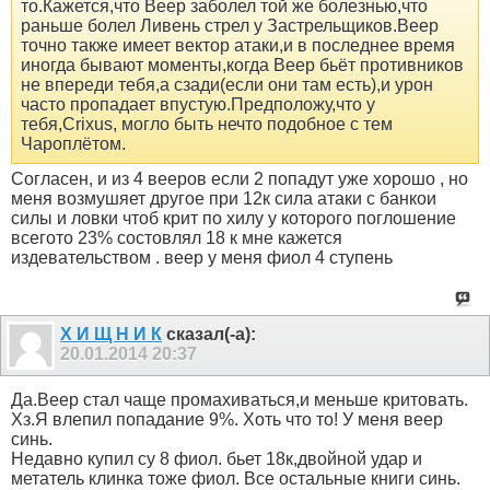
то.Кажется,что Веер заболел той же болезнью,что
раньше болел Ливень стрел у Застрельщиков.Веер
точно также имеет вектор атаки,и в последнее время
иногда бывают моменты,когда Веер бьёт противников
не впереди тебя,а сзади(если они там есть),и урон
часто пропадает впустую.Предположу,что у
тебя,Crixus, могло быть нечто подобное с тем
Чароплётом.
Согласен, и из 4 вееров если 2 попадут уже хорошо , но
меня возмушяет другое при 12к сила атаки с банкои
силы и ловки чтоб крит по хилу у которого поглошение
всегото 23% состовлял 18 к мне кажется
издевательством . веер у меня фиол 4 ступень
Х И Щ Н И К
сказал(-а):
20.01.2014
20:37
Да.Веер стал чаще промахиваться,и меньше критовать.
Хз.Я влепил попадание 9%. Хоть что то! У меня веер
синь.
Недавно купил су 8 фиол. бьет 18к,двойной удар и
метатель клинка тоже фиол. Все остальные книги синь.