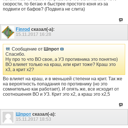
скорости, то бегаю я быстрее простого коня из-за
подвиги от бафов? (Подвига не слита)
Finrod
сказал(-а):
15.11.2017
16:28
Сообщение от
Шпрот
Спасибо.
Ну про то что ВО свое, а УЗ противника это понятно)
ВО влияет только на краш, или крит тоже? Краш это
х3, а крит х2?
Во влияет на краш, и в меньшей степени на крит. Так же
на вероятность попадания по противнику (но это
сомнительно как работает). И опять же, все исходит от
соотношения ВО и УЗ. Крит это х2, а краш это х2,5
Шпрот
сказал(-а):
15.11.2017
18:53