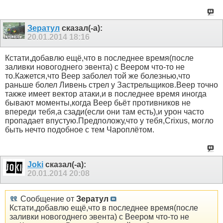
Зератул
сказал(-а):
20.01.2014
18:16
Кстати,добавлю ещё,что в последнее время(после
заливки новогоднего эвента) с Веером что-то не
то.Кажется,что Веер заболел той же болезнью,что
раньше болел Ливень стрел у Застрельщиков.Веер точно
также имеет вектор атаки,и в последнее время иногда
бывают моменты,когда Веер бьёт противников не
впереди тебя,а сзади(если они там есть),и урон часто
пропадает впустую.Предположу,что у тебя,Crixus, могло
быть нечто подобное с тем Чароплётом.
Joki
сказал(-а):
20.01.2014
20:08
Сообщение от
Зератул
Кстати,добавлю ещё,что в последнее время(после
заливки новогоднего эвента) с Веером что-то не