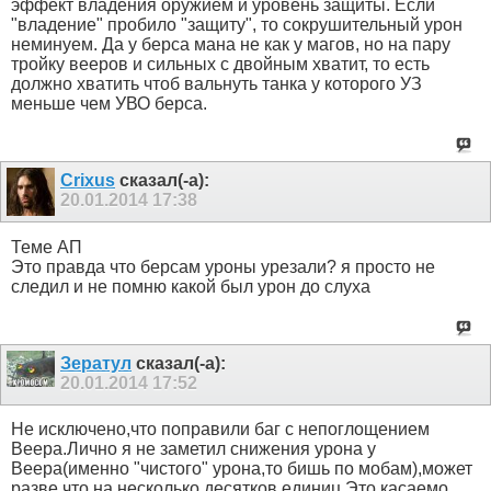
эффект владения оружием и уровень защиты. Если
"владение" пробило "защиту", то сокрушительный урон
неминуем. Да у берса мана не как у магов, но на пару
тройку вееров и сильных с двойным хватит, то есть
должно хватить чтоб вальнуть танка у которого УЗ
меньше чем УВО берса.
Crixus
сказал(-а):
20.01.2014
17:38
Теме АП
Это правда что берсам уроны урезали? я просто не
следил и не помню какой был урон до слуха
Зератул
сказал(-а):
20.01.2014
17:52
Не исключено,что поправили баг с непоглощением
Веера.Лично я не заметил снижения урона у
Веера(именно "чистого" урона,то бишь по мобам),может
разве что на несколько десятков единиц.Это касаемо