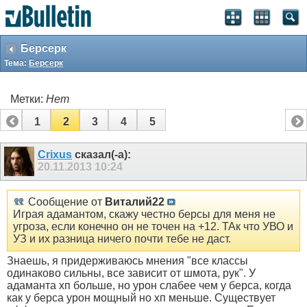
Берсерк
Тема:
Берсерк
Метки:
Нет
1
2
3
4
5
Crixus
сказал(-а):
20.11.2013
10:24
Сообщение от
Виталий22
Играя адамантом, скажу честно берсы для меня не
угроза, если конечно он не точен на +12. ТАк что УВО и
УЗ и их разница ничего почти тебе не даст.
Знаешь, я придерживаюсь мнения "все классы
одинаково сильны, все зависит от шмота, рук". У
адаманта хп больше, но урон слабее чем у берса, когда
как у берса урон мощный но хп меньше. Существует