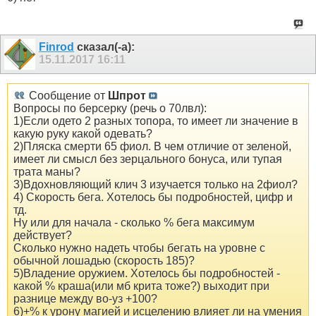
Finrod
сказал(-а):
15.11.2017
16:11
Сообщение от
Шпрот
Вопросы по берсерку (речь о 70лвл):
1)Если одето 2 разных топора, то имеет ли значение в
какую руку какой одевать?
2)Пляска смерти 65 фиол. В чем отличие от зеленой,
имеет ли смысл без зерцального бонуса, или тупая
трата маны?
3)Вдохновляющий клич 3 изучается только на 2фиол?
4) Скорость бега. Хотелось бы подробностей, цифр и
тд.
Ну или для начала - сколько % бега максимум
действует?
Сколько нужно надеть чтобы бегать на уровне с
обычной лошадью (скорость 185)?
5)Владение оружием. Хотелось бы подробностей -
какой % краша(или мб крита тоже?) выходит при
разнице между во-уз +100?
6)+% к урону магией и исцелению влияет ли на умения