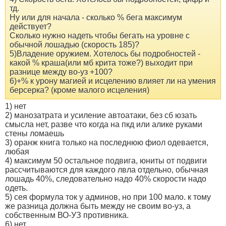
тд.
Ну или для начала - сколько % бега максимум
действует?
Сколько нужно надеть чтобы бегать на уровне с
обычной лошадью (скорость 185)?
5)Владение оружием. Хотелось бы подробностей -
какой % краша(или мб крита тоже?) выходит при
разнице между во-уз +100?
6)+% к урону магией и исцелению влияет ли на умения
берсерка? (кроме малого исцеления)
1) нет
2) манозатрата и усиление автоатаки, без сб юзать
смысла нет, разве что когда на пкд или алике руками
стены ломаешь
3) оранж книга только на последнюю фиол одевается,
любая
4) максимум 50 остальное подвига, юниты от подвиги
рассчитываются для каждого лвла отдельно, обычная
лошадь 40%, следовательно надо 40% скорости надо
одеть.
5) сея формула ток у админов, но при 100 мало. к тому
же разница должна быть между не своим во-уз, а
собственным ВО-УЗ противника.
6) нет