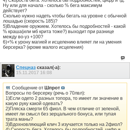
4) Скорость бега. Хотелось бы подробностей, цифр и тд.
Ну или для начала - сколько % бега максимум
действует?
Сколько нужно надеть чтобы бегать на уровне с обычной
лошадью (скорость 185)?
5)Владение оружием. Хотелось бы подробностей - какой
% краша(или мб крита тоже?) выходит при разнице
между во-уз +100?
6)+% к урону магией и исцелению влияет ли на умения
берсерка? (кроме малого исцеления)
Спецназ
сказал(-а):
15.11.2017
16:08
Сообщение от
Шпрот
Вопросы по берсерку (речь о 70лвл):
1)Если одето 2 разных топора, то имеет ли значение в
какую руку какой одевать?
2)Пляска смерти 65 фиол. В чем отличие от зеленой,
имеет ли смысл без зерцального бонуса, или тупая
трата маны?
3)Вдохновляющий клич 3 изучается только на 2фиол?
4) Скорость бега. Хотелось бы подробностей, цифр и