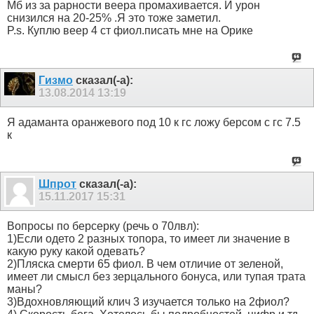
Мб из за рарности веера промахивается. И урон
снизился на 20-25% .Я это тоже заметил.
P.s. Куплю веер 4 ст фиол.писать мне на Орике
Гизмо
сказал(-а):
13.08.2014
13:19
Я адаманта оранжевого под 10 к гс ложу берсом с гс 7.5
к
Шпрот
сказал(-а):
15.11.2017
15:31
Вопросы по берсерку (речь о 70лвл):
1)Если одето 2 разных топора, то имеет ли значение в
какую руку какой одевать?
2)Пляска смерти 65 фиол. В чем отличие от зеленой,
имеет ли смысл без зерцального бонуса, или тупая трата
маны?
3)Вдохновляющий клич 3 изучается только на 2фиол?