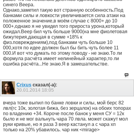
синего Веера.
Однако,заметил такую вот странную особенность.Под
банками силы и ловкости увеличивается сила атаки на
положенное значение,в моём случае с 8000+ до 10
000+,однако я не увидел того прироста урона,который
ожидал.Веер бил чуть больше 9000(на мне фиолетовая
бижутерия,дающая в сумме +18% к
физ.повреждениям),под банками чуть больше 10
000,хотя по идее должен был бы бить чуть более 11
000.И вот что думать по этому поводу - не знаю.То ли
формула расчёта имеет нелинейный характер,то ли
ошибка расчёта...Не знаю.Я в замешательстве.
Crixus
сказал(-а):
20.01.2014
18:05
вчера тоже выпил по банке ловки и силы, мой берс 82
лвл(гс 10к, золотая бижа, без зерцалок) на обоих топорах
по владению +34. Короче после банок у меня СУ = 12к
было и не мог вальнуть чара 70 лвла. может скажут мол
руки кривые, но я раза 3 веер кастанул а с чара хп
только на 20% убавилось. чар ник <mirage>