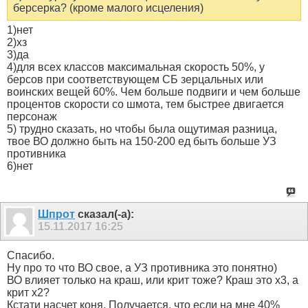
берсерка? (кроме малого исцеления)
1)нет
2)хз
3)да
4)для всех классов максимальная скорость 50%, у
берсов при соответствующем СБ зерцальных или
воинских вещей 60%. Чем больше подвиги и чем больше
процентов скорости со шмота, тем быстрее двигается
персонаж
5) трудно сказать, но чтобы была ощутимая разница,
твое ВО должно быть на 150-200 ед быть больше УЗ
противника
6)нет
Шпрот
сказал(-а):
15.11.2017
16:25
Спасибо.
Ну про то что ВО свое, а УЗ противника это понятно)
ВО влияет только на краш, или крит тоже? Краш это х3, а
крит х2?
Кстати насчет коня. Получается, что если на мне 40%