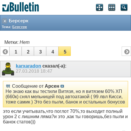
Берсерк
Тема:
Берсерк
Метки:
Нет
1
2
3
4
5
karxaradon
сказал(-а):
27.03.2018
18:47
Сообщение от
Арсен
Не знаю как вы тестили Витязя, но я витязем 60% ХП
(660к) снял мельницей под автоатакой ( 99 лвл Кисси,
тоже самик ) Это без пыли, банок и остальных бонусов
это если учитывать,что поглот 70%,то выходит полный
урон 2 с лишним ляма?и это ,как ты говоришь,без пыли и
банок статов)))