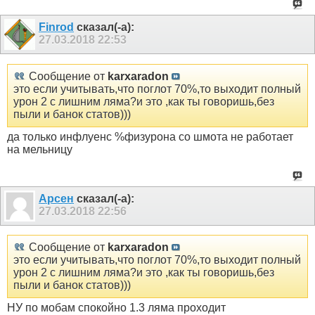
Finrod
сказал(-а):
27.03.2018
22:53
Сообщение от
karxaradon
это если учитывать,что поглот 70%,то выходит полный
урон 2 с лишним ляма?и это ,как ты говоришь,без
пыли и банок статов)))
да только инфлуенс %физурона со шмота не работает
на мельницу
Арсен
сказал(-а):
27.03.2018
22:56
Сообщение от
karxaradon
это если учитывать,что поглот 70%,то выходит полный
урон 2 с лишним ляма?и это ,как ты говоришь,без
пыли и банок статов)))
НУ по мобам спокойно 1.3 ляма проходит