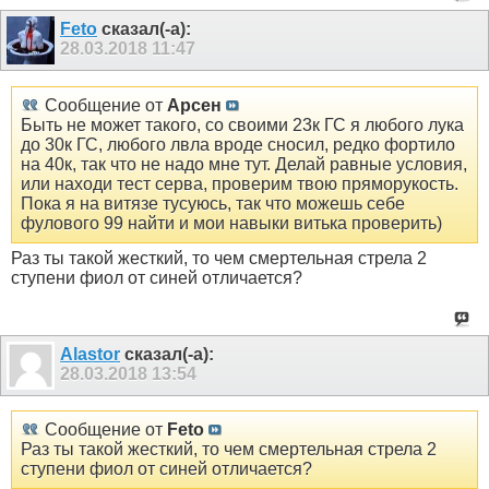
Feto
сказал(-а):
28.03.2018
11:47
Сообщение от
Арсен
Быть не может такого, со своими 23к ГС я любого лука
до 30к ГС, любого лвла вроде сносил, редко фортило
на 40к, так что не надо мне тут. Делай равные условия,
или находи тест серва, проверим твою пряморукость.
Пока я на витязе тусуюсь, так что можешь себе
фулового 99 найти и мои навыки витька проверить)
Раз ты такой жесткий, то чем смертельная стрела 2
ступени фиол от синей отличается?
Alastor
сказал(-а):
28.03.2018
13:54
Сообщение от
Feto
Раз ты такой жесткий, то чем смертельная стрела 2
ступени фиол от синей отличается?