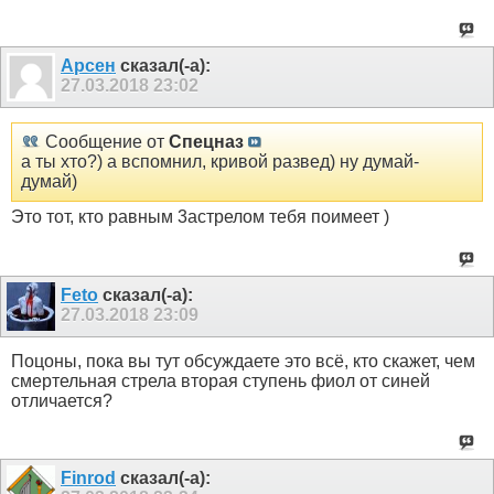
Арсен
сказал(-а):
27.03.2018
23:02
Сообщение от
Спецназ
а ты хто?) а вспомнил, кривой развед) ну думай-
думай)
Это тот, кто равным 3астрелом тебя поимеет )
Feto
сказал(-а):
27.03.2018
23:09
Поцоны, пока вы тут обсуждаете это всё, кто скажет, чем
смертельная стрела вторая ступень фиол от синей
отличается?
Finrod
сказал(-а):