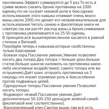
противника.Эффект суммируется до 5 раз.То есть в
сумме можно снизить броню противника на 1000
единиц,что не сыграет никакой роли в бою,однако
использования этого навыка отнимает очень много
маны,около 2000,что делает его непривлекательным для
использования.Читать синюю и фиолетовую книги не
советую,так как растёт расход маны,а броня,снимаемая
с противника,увеличивается на 25-50 единиц.
В принципе,всё вышеперечисленное касается в равной
степени и Витязей.
Перейдём теперь к навыкам,которые свойственны
только Берсеркам:
-Боевая пара.Пассивное умение.Умение позволяет
носить два топора.Два топора = больше урон,больше
статов,больше шансов наложить на противника какое-
либо негативное воздействие(с самого топора или же
оглушение).Даёт шанс оглушить противника на 3
секунды,что играет огромную роль в бою,особенно
против подвижных целей.
-Одноручные топоры.Пассивное умение.Позволяет
носить топоры.
-Водоворот лезвий.Пассивное умение.Даёт
дополнительно 50-100-150 урона(для зелёной-синей-
фиолетовой книг соответственно).
-Вдохновляющий клич.Смотри выше,там всё есть.