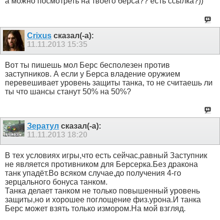
а можно посмотреть на твоего берса?? есть ссылка?))
Crixus
сказал(-а):
11.11.2013
15:35
Вот ты пишешь мол Берс бесполезен против
заступников. А если у Берса владение оружием
перевешивает уровень защиты танка, то не считаешь ли
ты что шансы станут 50% на 50%?
Зератул
сказал(-а):
11.11.2013
18:20
В тех условиях игры,что есть сейчас,равный Заступник
не является противником для Берсерка.Без дракона
танк упадёт.Во всяком случае,до получения 4-го
зерцального бонуса танком.
Танка делает танком не только повышенный уровень
защиты,но и хорошее поглощение физ.урона.И танка
Берс может взять только измором.На мой взгляд.