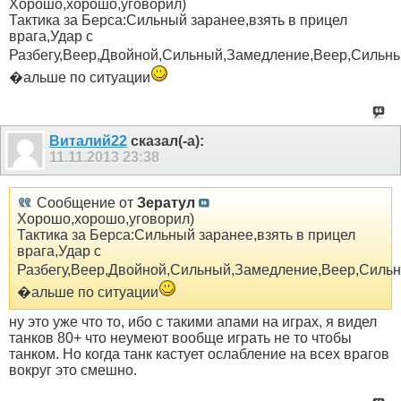
Хорошо,хорошо,уговорил)
Тактика за Берса:Сильный заранее,взять в прицел
врага,Удар с
Разбегу,Веер,Двойной,Сильный,Замедление,Веер,Сильн
�альше по ситуации
Виталий22
сказал(-а):
11.11.2013
23:38
Сообщение от
Зератул
Хорошо,хорошо,уговорил)
Тактика за Берса:Сильный заранее,взять в прицел
врага,Удар с
Разбегу,Веер,Двойной,Сильный,Замедление,Веер,Силь
�альше по ситуации
ну это уже что то, ибо с такими апами на играх, я видел
танков 80+ что неумеют вообще играть не то чтобы
танком. Но когда танк кастует ослабление на всех врагов
вокруг это смешно.