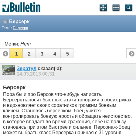
Берсерк
Тема:
Берсерк
Метки:
Нет
1
2
3
4
5
Зератул
сказал(-а):
14.03.2013
00:31
Берсерк
Пора бы и про Берсов что-нибудь написать.
Берсерк наносит быстрые атаки топорами в обеих руках
и вдохновляет своих соратников громким боевым
кличем. Становясь берсерком, боец учится
контролировать боевую ярость и обращать неистовство,
в которое впадает во время сражения, себе на пользу,
становясь при этом быстрее и сильнее. Персонаж-Боец
может выбрать класс Берсерка начиная с 31 уровня.