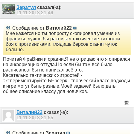
Зератул
сказал(-а):
11.11.2013
21:46
Сообщение от
Виталий22
Мне кажется но ты попросту скопировал умения из
фравики, лучше бы расписал тактические хитрости
боя с противниками, глядишь берсов станет чуток
больше.
Почитай ФраВики и сравни.Я не отрицаю,что я опирался
на информацию оттуда.Но если бы там всё было
расписано,я бы не написал всё это.
Касательно тактических хитростей -
экспериментируйте.БЕрсерк - творческий класс,подходы
к игре могут быть разные.Моей задачей было дать
общее описание классу для новичков.
Виталий22
сказал(-а):
11.11.2013
21:55
Сообщение от
Зератул