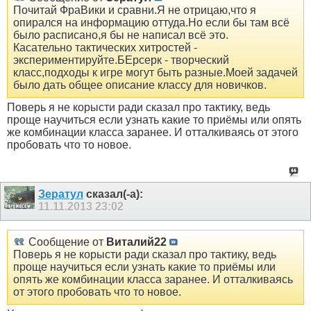
Почитай ФраВики и сравни.Я не отрицаю,что я
опирался на информацию оттуда.Но если бы там всё
было расписано,я бы не написал всё это.
Касательно тактических хитростей -
экспериментируйте.БЕрсерк - творческий
класс,подходы к игре могут быть разные.Моей задачей
было дать общее описание классу для новичков.
Поверь я не корысти ради сказал про тактику, ведь
проще научиться если узнать какие то приёмы или опять
же комбинации класса заранее. И отталкиваясь от этого
пробовать что то новое.
Зератул
сказал(-а):
11.11.2013
23:02
Сообщение от
Виталий22
Поверь я не корысти ради сказал про тактику, ведь
проще научиться если узнать какие то приёмы или
опять же комбинации класса заранее. И отталкиваясь
от этого пробовать что то новое.