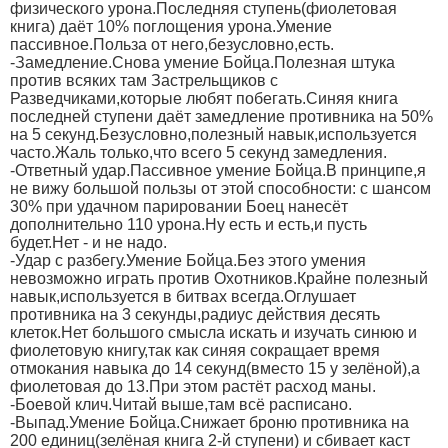
физического урона.Последняя ступень(фиолетовая
книга) даёт 10% поглощения урона.Умение
пассивное.Польза от него,безусловно,есть.
-Замедление.Снова умение Бойца.Полезная штука
против всяких там Застрельщиков с
Разведчиками,которые любят побегать.Синяя книга
последней ступени даёт замедление противника на 50%
на 5 секунд.Безусловно,полезный навык,используется
часто.Жаль только,что всего 5 секунд замедления.
-Ответный удар.Пассивное умение Бойца.В принципе,я
не вижу большой пользы от этой способности: с шансом
30% при удачном парировании Боец нанесёт
дополнительно 110 урона.Ну есть и есть,и пусть
будет.Нет - и не надо.
-Удар с разбегу.Умение Бойца.Без этого умения
невозможно играть против Охотников.Крайне полезный
навык,используется в битвах всегда.Оглушает
противника на 3 секунды,радиус действия десять
клеток.Нет большого смысла искать и изучать синюю и
фиолетовую книгу,так как синяя сокращает время
отмокания навыка до 14 секунд(вместо 15 у зелёной),а
фиолетовая до 13.При этом растёт расход маны.
-Боевой клич.Читай выше,там всё расписано.
-Выпад.Умение Бойца.Снижает броню противника на
200 единиц(зелёная книга 2-й ступени) и сбивает каст