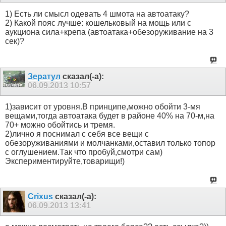
1) Есть ли смысл одевать 4 шмота на автоатаку?
2) Какой пояс лучше: кошельковый на мощь или с
аукциона сила+крепа (автоатака+обезоруживание на 3
сек)?
Зератул
сказал(-а):
06.09.2013
10:57
1)зависит от уровня.В принципе,можно обойти 3-мя
вещами,тогда автоатака будет в районе 40% на 70-м,на
70+ можно обойтись и тремя.
2)лично я поснимал с себя все вещи с
обезоруживаниями и молчанками,оставил только топор
с оглушением.Так что пробуй,смотри сам)
Экспериментируйте,товарищи!)
Crixus
сказал(-а):
06.09.2013
13:41