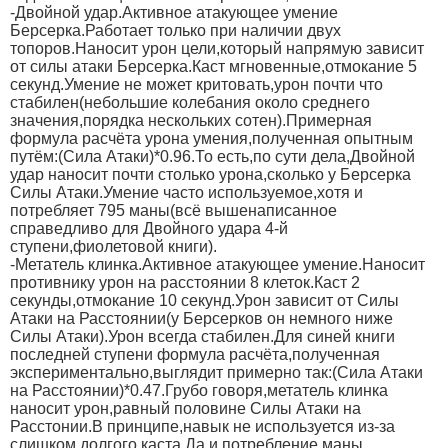
-Двойной удар.Активное атакующее умение
Берсерка.Работает только при наличии двух
топоров.Наносит урон цели,который напрямую зависит
от силы атаки Берсерка.Каст мгновенные,отмокание 5
секунд.Умение не может критовать,урон почти что
стабилен(небольшие колебания около среднего
значения,порядка нескольких сотен).Примерная
формула расчёта урона умения,полученная опытным
путём:(Сила Атаки)*0.96.То есть,по сути дела,Двойной
удар наносит почти столько урона,сколько у Берсерка
Силы Атаки.Умение часто используемое,хотя и
потребляет 795 маны(всё вышенаписанное
справедливо для Двойного удара 4-й
ступени,фиолетовой книги).
-Метатель клинка.Активное атакующее умение.Наносит
противнику урон на расстоянии 8 клеток.Каст 2
секунды,отмокание 10 секунд.Урон зависит от Силы
Атаки на Расстоянии(у Берсерков он немного ниже
Силы Атаки).Урон всегда стабилен.Для синей книги
последней ступени формула расчёта,полученная
экспериментально,выглядит примерно так:(Сила Атаки
на Расстоянии)*0.47.Грубо говоря,метатель клинка
наносит урон,равный половине Силы Атаки на
Расстонии.В принципе,навык не используется из-за
слишком долгого каста.Да и потребление маны