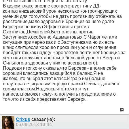
не отказываюсь от вещей на автоатаку.
В целом,класс вполне соответствует типу ДД-
контактник:высокий урон,несколько контролирующих
умений для того,чтобы не дать противнику отбежать на
расстояние,мало здоровья и брони,из-за чего долго
Берсерки не живут.Эффективны против
Охотников,Целителей.Бесполезны против
Заступников,особенно Адамантовых.С Чароплётами
ситуация примерно как и с Заступниками,но их есть
шанс слить,если хорошо прокачан урон и оглушения
пройдёт так,как надо(у Чароплётов почти нет брони,из-за
чего они получают довольно большой урон от Веера и
Сильного,а здоровья у них не всегда много).
Подводя итог,хочу сказать,что Берсерк - вполне себе
хороший класс,вписывающийся в баланс.Я не
жалею,что выбрал этот класс.Играю им больше
полутора лет,играл им ещё до правки.Сейчас доволен
своим классом.Надеюсь,что то,что я тут
написал,поможет кому-то получить представление о
том,что из себя представляет Берсерк.
Crixus
сказал(-а):
06.09.2013
10:44