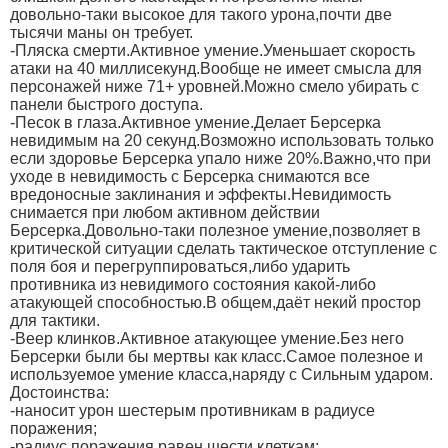
довольно-таки высокое для такого урона,почти две
тысячи маны он требует.
-Пляска смерти.Активное умение.Уменьшает скорость
атаки на 40 миллисекунд.Вообще не имеет смысла для
персонажей ниже 71+ уровней.Можно смело убирать с
панели быстрого доступа.
-Песок в глаза.Активное умение.Делает Берсерка
невидимым на 20 секунд.Возможно использовать только
если здоровье Берсерка упало ниже 20%.Важно,что при
уходе в невидимость с Берсерка снимаются все
вредоносные заклинания и эффекты.Невидимость
снимается при любом активном действии
Берсерка.Довольно-таки полезное умение,позволяет в
критической ситуации сделать тактическое отступление с
поля боя и перегруппироваться,либо ударить
противника из невидимого состояния какой-либо
атакующей способностью.В общем,даёт некий простор
для тактики.
-Веер клинков.Активное атакующее умение.Без него
Берсерки были бы мертвы как класс.Самое полезное и
используемое умение класса,наряду с Сильным ударом.
Достоинства:
-наносит урон шестерым противникам в радиусе
поражения;
-радиус поражения равен шести клеткам;