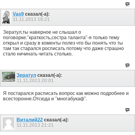
Vas9
сказал(-а):
11.11.2013
19:21
Зератул,ты наверное не слышал о
поговорке."краткость,сестра таланта"-я только тему
открыл и сразу в коменты полез что бы понять что ты
там так старался росписать потому что даже страшно
стало ничинать читать столько.
Зератул
сказал(-а):
11.11.2013
20:01
Я постарался расписать вопрос как можно подробнее и
всесторонне.Отсюда и "многабукаф".
Виталий22
сказал(-а):
11.11.2013
21:21