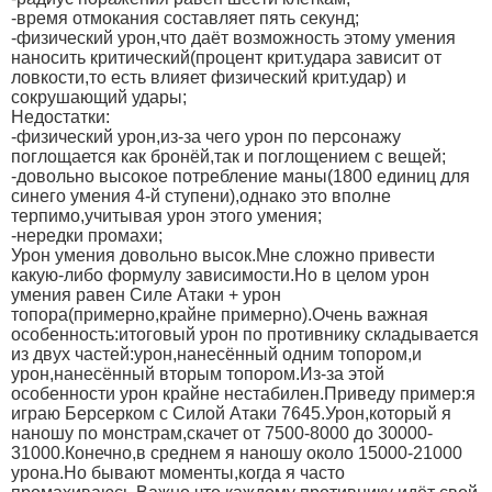
-время отмокания составляет пять секунд;
-физический урон,что даёт возможность этому умения
наносить критический(процент крит.удара зависит от
ловкости,то есть влияет физический крит.удар) и
сокрушающий удары;
Недостатки:
-физический урон,из-за чего урон по персонажу
поглощается как бронёй,так и поглощением с вещей;
-довольно высокое потребление маны(1800 единиц для
синего умения 4-й ступени),однако это вполне
терпимо,учитывая урон этого умения;
-нередки промахи;
Урон умения довольно высок.Мне сложно привести
какую-либо формулу зависимости.Но в целом урон
умения равен Силе Атаки + урон
топора(примерно,крайне примерно).Очень важная
особенность:итоговый урон по противнику складывается
из двух частей:урон,нанесённый одним топором,и
урон,нанесённый вторым топором.Из-за этой
особенности урон крайне нестабилен.Приведу пример:я
играю Берсерком с Силой Атаки 7645.Урон,который я
наношу по монстрам,скачет от 7500-8000 до 30000-
31000.Конечно,в среднем я наношу около 15000-21000
урона.Но бывают моменты,когда я часто