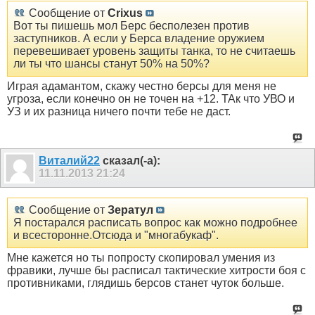
Сообщение от
Crixus
Вот ты пишешь мол Берс бесполезен против
заступников. А если у Берса владение оружием
перевешивает уровень защиты танка, то не считаешь
ли ты что шансы станут 50% на 50%?
Играя адамантом, скажу честно берсы для меня не
угроза, если конечно он не точен на +12. ТАк что УВО и
УЗ и их разница ничего почти тебе не даст.
Виталий22
сказал(-а):
11.11.2013
21:24
Сообщение от
Зератул
Я постарался расписать вопрос как можно подробнее
и всесторонне.Отсюда и "многабукаф".
Мне кажется но ты попросту скопировал умения из
фравики, лучше бы расписал тактические хитрости боя с
противниками, глядишь берсов станет чуток больше.