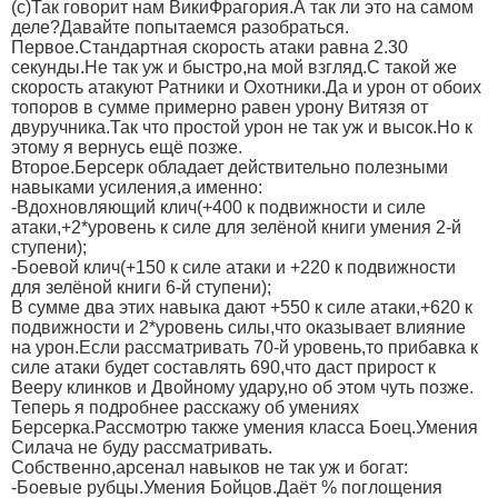
(с)Так говорит нам ВикиФрагория.А так ли это на самом
деле?Давайте попытаемся разобраться.
Первое.Стандартная скорость атаки равна 2.30
секунды.Не так уж и быстро,на мой взгляд.С такой же
скорость атакуют Ратники и Охотники.Да и урон от обоих
топоров в сумме примерно равен урону Витязя от
двуручника.Так что простой урон не так уж и высок.Но к
этому я вернусь ещё позже.
Второе.Берсерк обладает действительно полезными
навыками усиления,а именно:
-Вдохновляющий клич(+400 к подвижности и силе
атаки,+2*уровень к силе для зелёной книги умения 2-й
ступени);
-Боевой клич(+150 к силе атаки и +220 к подвижности
для зелёной книги 6-й ступени);
В сумме два этих навыка дают +550 к силе атаки,+620 к
подвижности и 2*уровень силы,что оказывает влияние
на урон.Если рассматривать 70-й уровень,то прибавка к
силе атаки будет составлять 690,что даст прирост к
Вееру клинков и Двойному удару,но об этом чуть позже.
Теперь я подробнее расскажу об умениях
Берсерка.Рассмотрю также умения класса Боец.Умения
Силача не буду рассматривать.
Собственно,арсенал навыков не так уж и богат:
-Боевые рубцы.Умения Бойцов.Даёт % поглощения