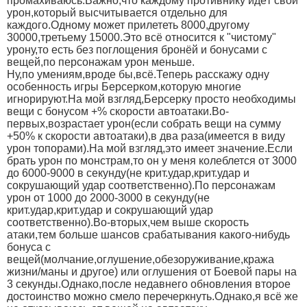
промахиваюсь.Важно,что каждому противнику идёт свой
урон,который высчитывается отдельно для
каждого.Одному может прилететь 8000,другому
30000,третьему 15000.Это всё относится к "чистому"
урону,то есть без поглощения бронёй и бонусами с
вещей,по персонажам урон меньше.
Ну,по умениям,вроде бы,всё.Теперь расскажу одну
особенность игры Берсерком,которую многие
игнорируют.На мой взгляд,Берсерку просто необходимы
вещи с бонусом +% скорости автоатаки.Во-
первых,возрастает урон(если собрать вещи на сумму
+50% к скорости автоатаки),в два раза(имеется в виду
урон топорами).На мой взгляд,это имеет значение.Если
брать урон по монстрам,то он у меня колеблется от 3000
до 6000-9000 в секунду(не крит.удар,крит.удар и
сокрушающий удар соответственно).По персонажам
урон от 1000 до 2000-3000 в секунду(не
крит.удар,крит.удар и сокрушающий удар
соответственно).Во-вторых,чем выше скорость
атаки,тем больше шансов срабатывания какого-нибудь
бонуса с
вещей(молчание,оглушение,обезоруживание,кража
жизни/маны и другое) или оглушения от Боевой пары на
3 секунды.Однако,после недавнего обновления второе
достоинство можно смело перечеркнуть.Однако,я всё же