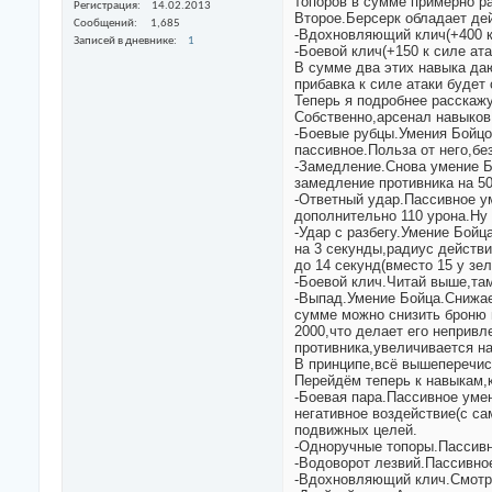
топоров в сумме примерно ра
Регистрация
14.02.2013
Второе.Берсерк обладает де
Сообщений
1,685
-Вдохновляющий клич(+400 к 
Записей в дневнике
1
-Боевой клич(+150 к силе ата
В сумме два этих навыка даю
прибавка к силе атаки будет
Теперь я подробнее расскаж
Собственно,арсенал навыков 
-Боевые рубцы.Умения Бойцо
пассивное.Польза от него,бе
-Замедление.Снова умение Б
замедление противника на 50
-Ответный удар.Пассивное у
дополнительно 110 урона.Ну е
-Удар с разбегу.Умение Бойц
на 3 секунды,радиус действи
до 14 секунд(вместо 15 у зе
-Боевой клич.Читай выше,там
-Выпад.Умение Бойца.Снижает
сумме можно снизить броню п
2000,что делает его неприв
противника,увеличивается на
В принципе,всё вышеперечисл
Перейдём теперь к навыкам,
-Боевая пара.Пассивное уме
негативное воздействие(с са
подвижных целей.
-Одноручные топоры.Пассивн
-Водоворот лезвий.Пассивное
-Вдохновляющий клич.Смотри