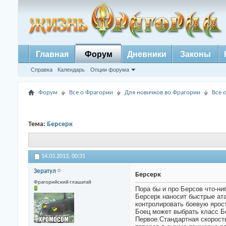
Главная
Форум
Дневники
Законы
Справка
Календарь
Опции форума
Форум
Все о Фрагории
Для новичков во Фрагории
Все 
Тема:
Берсерк
14.03.2013,
00:31
Зератул
Берсерк
Фрагорийский глашатай
Пора бы и про Берсов что-ни
Берсерк наносит быстрые ата
контролировать боевую ярост
Боец может выбрать класс Бе
Первое.Стандартная скорость