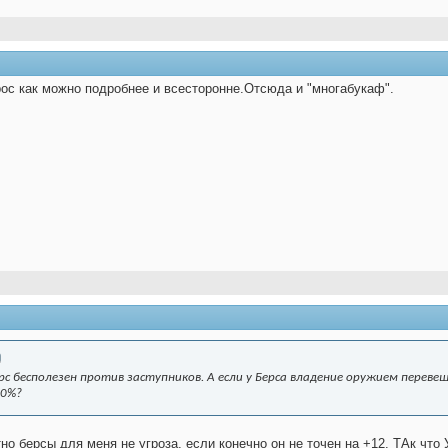
рос как можно подробнее и всесторонне.Отсюда и "многабукаф".
с бесполезен против заступников. А если у Берса владение оружием перев
50%?
о берсы для меня не угроза, если конечно он не точен на +12. ТАк что У