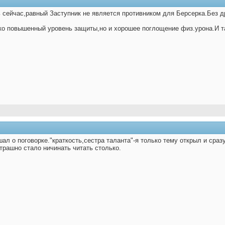
ь сейчас,равный Заступник не является противником для Берсерка.Без д
ько повышенный уровень защиты,но и хорошее поглощение физ.урона.И т
ал о поговорке."краткость,сестра таланта"-я только тему открыл и сразу
трашно стало ничинать читать столько.