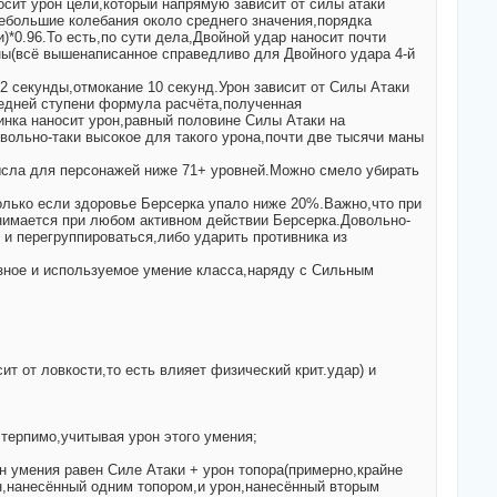
сит урон цели,который напрямую зависит от силы атаки
небольшие колебания около среднего значения,порядка
*0.96.То есть,по сути дела,Двойной удар наносит почти
ны(всё вышенаписанное справедливо для Двойного удара 4-й
2 секунды,отмокание 10 секунд.Урон зависит от Силы Атаки
ледней ступени формула расчёта,полученная
линка наносит урон,равный половине Силы Атаки на
вольно-таки высокое для такого урона,почти две тысячи маны
ысла для персонажей ниже 71+ уровней.Можно смело убирать
олько если здоровье Берсерка упало ниже 20%.Важно,что при
нимается при любом активном действии Берсерка.Довольно-
 и перегруппироваться,либо ударить противника из
.
зное и используемое умение класса,наряду с Сильным
ит от ловкости,то есть влияет физический крит.удар) и
 терпимо,учитывая урон этого умения;
 умения равен Силе Атаки + урон топора(примерно,крайне
он,нанесённый одним топором,и урон,нанесённый вторым