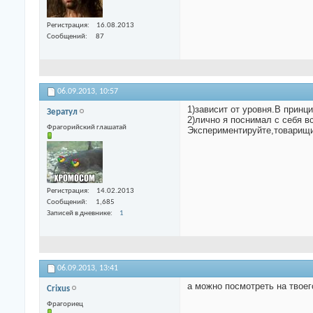
Регистрация
16.08.2013
Сообщений
87
06.09.2013,
10:57
1)зависит от уровня.В принц
Зератул
2)лично я поснимал с себя в
Фрагорийский глашатай
Экспериментируйте,товарищи
Регистрация
14.02.2013
Сообщений
1,685
Записей в дневнике
1
06.09.2013,
13:41
а можно посмотреть на твоег
Crixus
Фрагориец