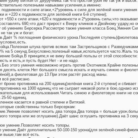
вен урону Витязя от двуручника.Так что простой урон не так уж и высок
йствительно полезными навыками усиления,а именно:
подвижности и силе атаки,+2*уровень к силе для зелёной книги умения 
ки и +220 к подвижности для зелёной книги 6-й ступени);
т +550 к силе атаки,+620 к подвижности и 2*уровень силы,что оказывае
 составлять 690,что даст прирост к Вееру клинков и Двойному удару,но о
у об умениях Берсерка.Рассмотрю также умения класса Боец.Умения Сил
не так уж и богат:
в.Даёт % поглощения физического урона.Последняя ступень(фиолетовая
зусловно,есть.
ойца.Полезная штука против всяких там Застрельщиков с Разведчиками,
% на 5 секунд.Безусловно,полезный навык,используется часто.Жаль тол
мение Бойца.В принципе,я не вижу большой пользы от этой способности
сть и есть,и пусть будет.Нет - и не надо.
а.Без этого умения невозможно играть против Охотников.Крайне полезны
я десять клеток.Нет большого смысла искать и изучать синюю и фиолет
лёной),а фиолетовая до 13.При этом растёт расход маны.
 всё расписано.
 броню противника на 200 единиц(зелёная книга 2-й ступени) и сбивает
ротивника на 1000 единиц,что не сыграет никакой роли в бою,однако ис
лекательным для использования.Читать синюю и фиолетовую книги не сов
 25-50 единиц.
енное касается в равной степени и Витязей.
которые свойственны только Берсеркам:
ние.Умение позволяет носить два топора.Два топора = больше урон,боль
мого топора или же оглушение).Даёт шанс оглушить противника на 3 сек
ое умение.Позволяет носить топоры.
 умение.Даёт дополнительно 50-100-150 урона(для зелёной-синей-фиоле
 выше,там всё есть.