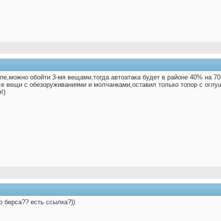
ипе,можно обойти 3-мя вещами,тогда автоатака будет в районе 40% на 70
се вещи с обезоруживаниями и молчанками,оставил только топор с оглу
!)
о берса?? есть ссылка?))