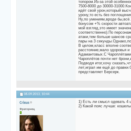
топором.Из-за этой особенно
7500-8000 до 30000-31000.К
идёт свой урон,который высч
урону,то есть без поглощени
Ну,по умениям,вроде бы,всё
бонусом +% скорости автоата
мой взгляд,это имеет значен
соответственно).По персонаж
атаки,тем больше шансов ср
пары на 3 секунды.Однако,по
В целом,класс вполне соотве
расстояние,мало здоровья и
Адамантовых.С Чароплётами с
Чароплётов почти нет брони,
Подводя итог,хочу сказать,
лет,играл им ещё до правки.
представляет Берсерк.
06.09.2013,
10:44
1) Есть ли смысл одевать 4 
Crixus
2) Какой пояс лучше: кошель
Фрагориец