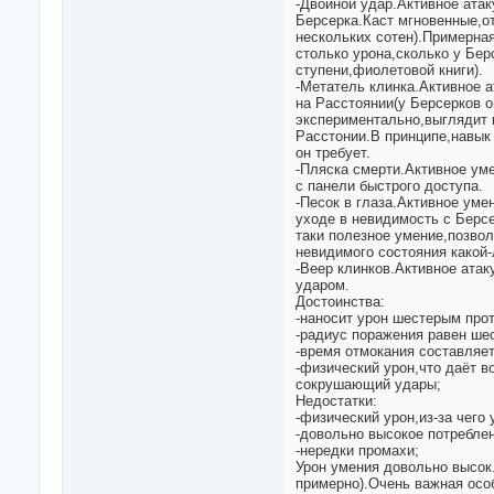
-Двойной удар.Активное ата
Берсерка.Каст мгновенные,от
нескольких сотен).Примерная
столько урона,сколько у Бе
ступени,фиолетовой книги).
-Метатель клинка.Активное а
на Расстоянии(у Берсерков о
экспериментально,выглядит п
Расстонии.В принципе,навык 
он требует.
-Пляска смерти.Активное ум
с панели быстрого доступа.
-Песок в глаза.Активное ум
уходе в невидимость с Берс
таки полезное умение,позвол
невидимого состояния какой
-Веер клинков.Активное ата
ударом.
Достоинства:
-наносит урон шестерым про
-радиус поражения равен шес
-время отмокания составляет
-физический урон,что даёт в
сокрушающий удары;
Недостатки:
-физический урон,из-за чего
-довольно высокое потреблен
-нередки промахи;
Урон умения довольно высок
примерно).Очень важная осо