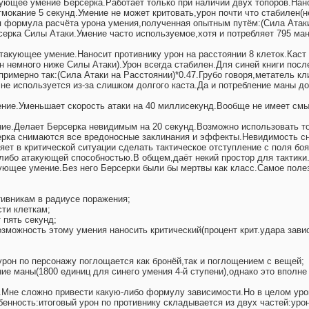
кующее умение Берсерка.Работает только при наличии двух топоров.Нано
мокание 5 секунд.Умение не может критовать,урон почти что стабилен(
 формула расчёта урона умения,полученная опытным путём:(Сила Атаки)
рсерка Силы Атаки.Умение часто используемое,хотя и потребляет 795 ма
такующее умение.Наносит противнику урон на расстоянии 8 клеток.Каст 
н немного ниже Силы Атаки).Урон всегда стабилен.Для синей книги пос
римерно так:(Сила Атаки на Расстоянии)*0.47.Грубо говоря,метатель к
не используется из-за слишком долгого каста.Да и потребление маны до
ение.Уменьшает скорость атаки на 40 миллисекунд.Вообще не имеет см
ение.Делает Берсерка невидимым на 20 секунд.Возможно использовать т
ерка снимаются все вредоносные заклинания и эффекты.Невидимость с
яет в критической ситуации сделать тактическое отступление с поля боя
-либо атакующей способностью.В общем,даёт некий простор для тактики
кующее умение.Без него Берсерки были бы мертвы как класс.Самое поле
тивникам в радиусе поражения;
ти клеткам;
 пять секунд;
озможность этому умения наносить критический(процент крит.удара завис
 урон по персонажу поглощается как бронёй,так и поглощением с вещей;
ие маны(1800 единиц для синего умения 4-й ступени),однако это вполне
.Мне сложно привести какую-либо формулу зависимости.Но в целом урон
бенность:итоговый урон по противнику складывается из двух частей:ур