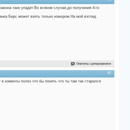
ракона танк упадёт.Во всяком случае,до получения 4-го
анка Берс может взять только измором.На мой взгляд.
Ответить с цитированием
#7
 в коменты полез что бы понять что ты там так старался