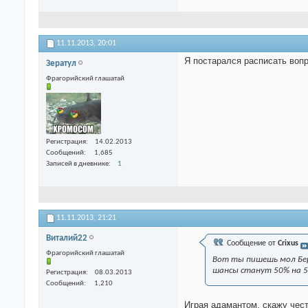
11.11.2013,
20:01
Я постарался расписать воп
Зератул
Фрагорийский глашатай
Регистрация
14.02.2013
Сообщений
1,685
Записей в дневнике
1
11.11.2013,
21:21
Виталий22
Сообщение от
Crixus
Фрагорийский глашатай
Вот ты пишешь мол Бер
шансы станут 50% на 
Регистрация
08.03.2013
Сообщений
1,210
Играя адамантом, скажу честн