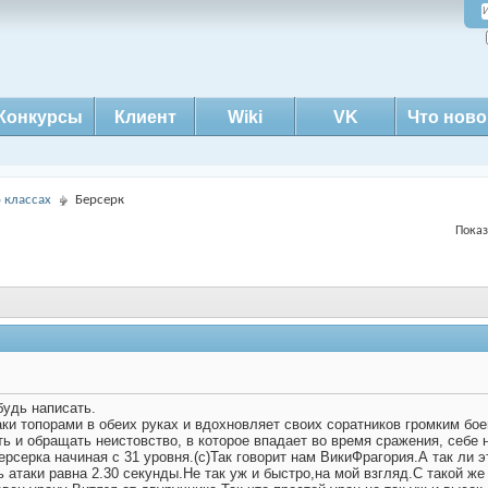
Конкурсы
Клиент
Wiki
VK
Что ново
о классах
Берсерк
Показ
будь написать.
ки топорами в обеих руках и вдохновляет своих соратников громким бо
ь и обращать неистовство, в которое впадает во время сражения, себе 
рсерка начиная с 31 уровня.(с)Так говорит нам ВикиФрагория.А так ли 
 атаки равна 2.30 секунды.Не так уж и быстро,на мой взгляд.С такой же