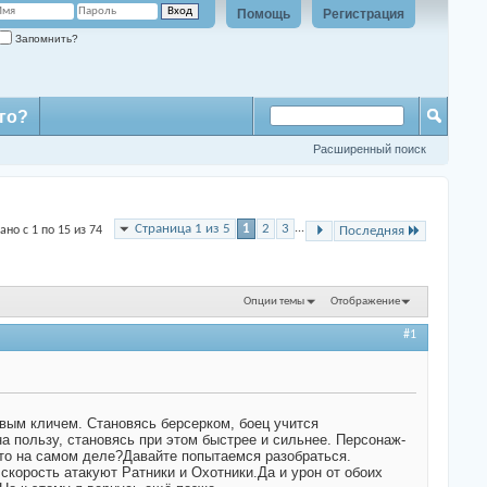
Помощь
Регистрация
Запомнить?
го?
Расширенный поиск
Страница 1 из 5
1
2
3
...
ано с 1 по 15 из 74
Последняя
Опции темы
Отображение
#1
евым кличем. Становясь берсерком, боец учится
на пользу, становясь при этом быстрее и сильнее. Персонаж-
это на самом деле?Давайте попытаемся разобраться.
 скорость атакуют Ратники и Охотники.Да и урон от обоих