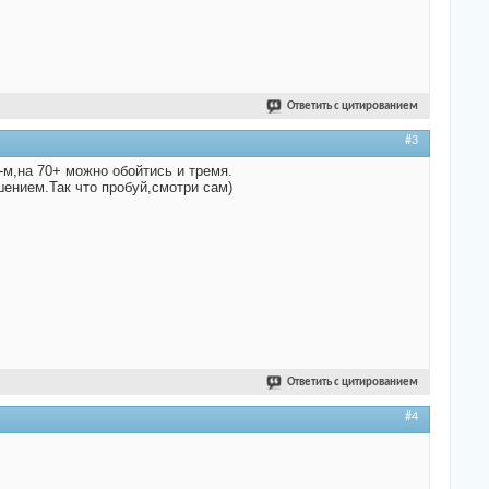
Ответить с цитированием
#3
-м,на 70+ можно обойтись и тремя.
шением.Так что пробуй,смотри сам)
Ответить с цитированием
#4