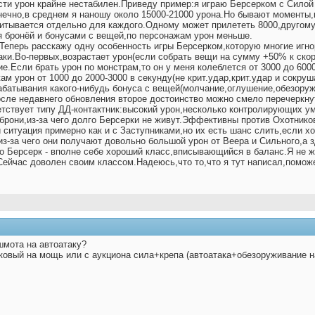
сти урон крайне нестабилен.Приведу пример:я играю Берсерком с Силой 
онечно,в среднем я наношу около 15000-21000 урона.Но бывают моменты
итывается отдельно для каждого.Одному может прилететь 8000,другому 
я бронёй и бонусами с вещей,по персонажам урон меньше.
.Теперь расскажу одну особенность игры Берсерком,которую многие игн
ки.Во-первых,возрастает урон(если собрать вещи на сумму +50% к скоро
ие.Если брать урон по монстрам,то он у меня колеблется от 3000 до 600
ам урон от 1000 до 2000-3000 в секунду(не крит.удар,крит.удар и сокр
абатывания какого-нибудь бонуса с вещей(молчание,оглушение,обезоруж
сле недавнего обновления второе достоинство можно смело перечеркнут
тствует типу ДД-контактник:высокий урон,несколько контролирующих ум
 брони,из-за чего долго Берсерки не живут.Эффективны против Охотник
итуация примерно как и с Заступниками,но их есть шанс слить,если хо
из-за чего они получают довольно большой урон от Веера и Сильного,а зд
что Берсерк - вполне себе хороший класс,вписывающийся в баланс.Я не 
Сейчас доволен своим классом.Надеюсь,что то,что я тут написал,поможе
шмота на автоатаку?
ковый на мощь или с аукциона сила+крепа (автоатака+обезоруживание на