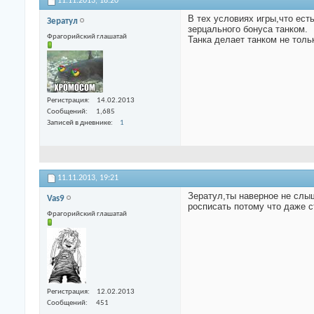
11.11.2013,
18:20
В тех условиях игры,что ест
Зератул
зерцального бонуса танком.
Фрагорийский глашатай
Танка делает танком не тол
Регистрация
14.02.2013
Сообщений
1,685
Записей в дневнике
1
11.11.2013,
19:21
Зератул,ты наверное не слыш
Vas9
росписать потому что даже с
Фрагорийский глашатай
Регистрация
12.02.2013
Сообщений
451