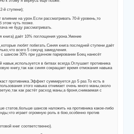
.Но к этому я вернусь ещё позже.
2-й ступени);
т влияние на урон.Если рассматривать 70-й уровень,то
б этом чуть позже.
ача не буду рассматривать.
 книга) даёт 10% поглощения урона.Умение
которые любят побегать.Синяя книга последней ступени даёт
ько,что всего 5 секунд замедления.
: с шансом 30% при удачном парировании Боец нанесёт
й навык,используется в битвах всегда.Оглушает противника
овую книгу,так как синяя сокращает время отмокания навыка
 каст противника.Эффект суммируется до 5 раз.То есть в
пользования этого навыка отнимает очень много маны,около
етую,так как растёт расход маны,а броня,снимаемая с
ше статов,больше шансов наложить на противника какое-либо
унды,что играет огромную роль в бою,особенно против
товой книг соответственно).