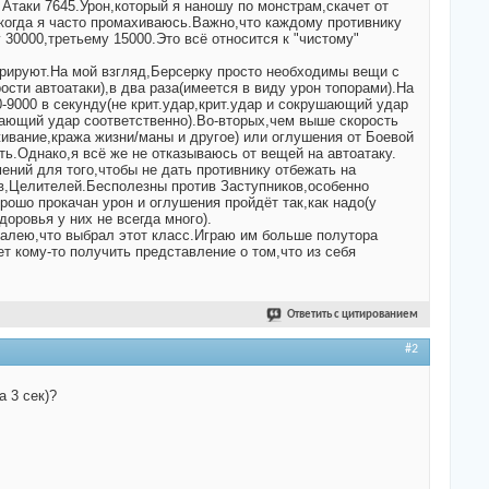
Атаки 7645.Урон,который я наношу по монстрам,скачет от
,когда я часто промахиваюсь.Важно,что каждому противнику
30000,третьему 15000.Это всё относится к "чистому"
орируют.На мой взгляд,Берсерку просто необходимы вещи с
сти автоатаки),в два раза(имеется в виду урон топорами).На
0-9000 в секунду(не крит.удар,крит.удар и сокрушающий удар
ушающий удар соответственно).Во-вторых,чем выше скорость
ивание,кража жизни/маны и другое) или оглушения от Боевой
ь.Однако,я всё же не отказываюсь от вещей на автоатаку.
ений для того,чтобы не дать противнику отбежать на
ов,Целителей.Бесполезны против Заступников,особенно
рошо прокачан урон и оглушения пройдёт так,как надо(у
оровья у них не всегда много).
жалею,что выбрал этот класс.Играю им больше полутора
т кому-то получить представление о том,что из себя
Ответить с цитированием
#2
 3 сек)?