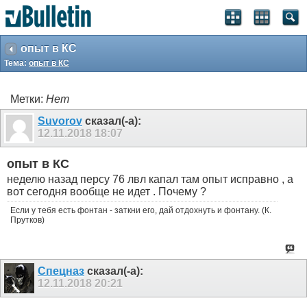
опыт в КС
Тема:
опыт в КС
Метки:
Нет
Suvorov
сказал(-а):
12.11.2018
18:07
опыт в КС
неделю назад персу 76 лвл капал там опыт исправно , а
вот сегодня вообще не идет . Почему ?
Если у тебя есть фонтан - заткни его, дай отдохнуть и фонтану. (К.
Прутков)
Спецназ
сказал(-а):
12.11.2018
20:21