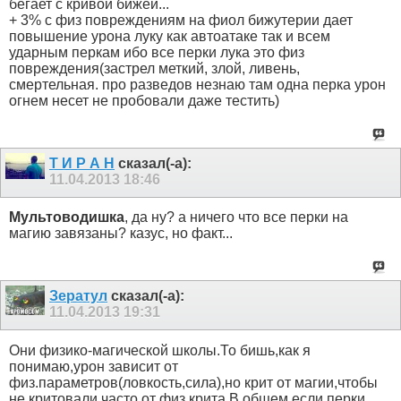
бегает с кривой бижей...
+ 3% с физ повреждениям на фиол бижутерии дает
повышение урона луку как автоатаке так и всем
ударным перкам ибо все перки лука это физ
повреждения(застрел меткий, злой, ливень,
смертельная. про разведов незнаю там одна перка урон
огнем несет не пробовали даже тестить)
Т И Р А Н
сказал(-а):
11.04.2013
18:46
Мультоводишка
, да ну? а ничего что все перки на
магию завязаны? казус, но факт...
Зератул
сказал(-а):
11.04.2013
19:31
Они физико-магической школы.То бишь,как я
понимаю,урон зависит от
физ.параметров(ловкость,сила),но крит от магии,чтобы
не критовали часто от физ.крита.В общем,если перки