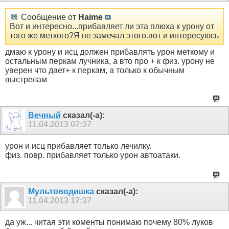
Сообщение от
Haime
Вот и интересно...прибавляет ли эта плюха к урону от
того же меткого?Я не замечал этого.вот и интересуюсь
дмаю к урону и исц должен прибавлять урон меткому и
остальным перкам лучника, а вто про + к физ. урону не
уверен что дает+ к перкам, а только к обычным
выстрелам
Вечный
сказал(-а):
11.04.2013
07:37
урон и исц прибавляет только лечилку.
физ. повр. прибавляет только урон автоатаки.
Мультоводишка
сказал(-а):
11.04.2013
17:37
да уж... читая эти коменты понимаю почему 80% луков