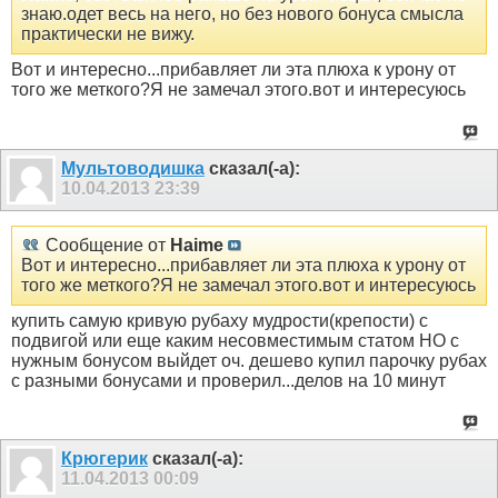
знаю.одет весь на него, но без нового бонуса смысла
практически не вижу.
Вот и интересно...прибавляет ли эта плюха к урону от
того же меткого?Я не замечал этого.вот и интересуюсь
Мультоводишка
сказал(-а):
10.04.2013
23:39
Сообщение от
Haime
Вот и интересно...прибавляет ли эта плюха к урону от
того же меткого?Я не замечал этого.вот и интересуюсь
купить самую кривую рубаху мудрости(крепости) с
подвигой или еще каким несовместимым статом НО с
нужным бонусом выйдет оч. дешево купил парочку рубах
с разными бонусами и проверил...делов на 10 минут
Крюгерик
сказал(-а):
11.04.2013
00:09