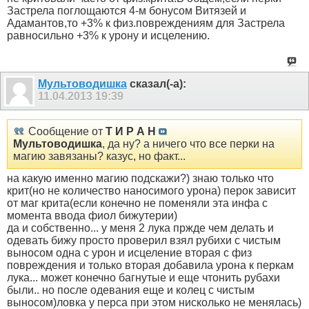
Застрела поглощаются 4-м бонусом Витязей и
Адамантов,то +3% к физ.повреждениям для Застрела
равносильно +3% к урону и исцелению.
Мультоводишка
сказал(-а):
11.04.2013
19:39
Сообщение от
Т И Р А Н
Мультоводишка
, да ну? а ничего что все перки на
магию завязаны? казус, но факт...
на какую именно магию подскажи?) знаю только что
крит(но не количество наносимого урона) перок зависит
от маг крита(если конечно не поменяли эта инфа с
момента ввода фиол бижутерии)
да и собственно... у меня 2 лука пржде чем делать и
одевать бижу просто проверил взял рубихи с чистым
выносом одна с урон и исцеление вторая с физ
повреждения и только вторая добавила урона к перкам
лука... может конечно багнутые и еще чтонить рубахи
были.. но после одевания еще и колец с чистым
выносом)ловка у перса при этом нисколько не менялась)