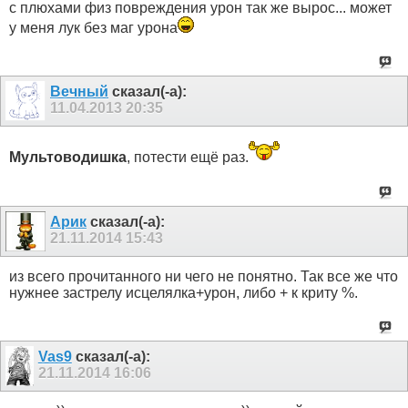
с плюхами физ повреждения урон так же вырос... может
у меня лук без маг урона
Вечный
сказал(-а):
11.04.2013
20:35
Мультоводишка
, потести ещё раз.
Арик
сказал(-а):
21.11.2014
15:43
из всего прочитанного ни чего не понятно. Так все же что
нужнее застрелу исцелялка+урон, либо + к криту %.
Vas9
сказал(-а):
21.11.2014
16:06