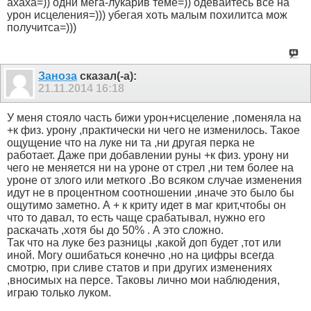
ахаха=)) одни мега-лукарив теме=)) одевайтесь все на
урон исцеления=))) убегая хоть малым похилитса мож
получитса=)))
Заноза
сказал(-а):
21.11.2014
16:18
У меня стояло часть бижи урон+исцеление ,поменяла на
+к физ. урону ,практически ни чего не изменилось. Такое
ощущение что на луке ни та ,ни другая перка не
работает. Даже при добавлении руны +к физ. урону ни
чего не меняется ни на уроне от стрел ,ни тем более на
уроне от злого или меткого .Во всяком случае изменения
идут не в процентном соотношении ,иначе это было бы
ощутимо заметно. А + к криту идет в маг крит,чтобы он
что то давал, то есть чаще срабатывал, нужно его
раскачать ,хотя бы до 50% . А это сложно.
Так что на луке без разницы ,какой доп будет ,тот или
иной. Могу ошибаться конечно ,но на цифры всегда
смотрю, при сливе статов и при других изменениях
,вносимых на персе. Таковы лично мои наблюдения,
играю только луком.