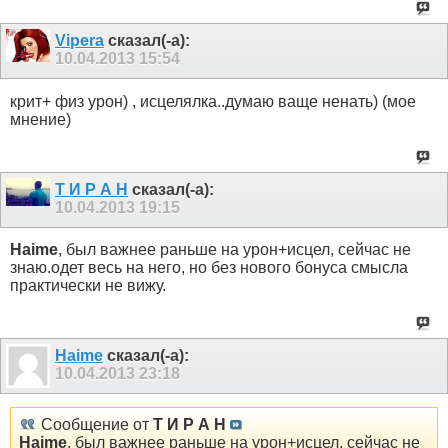
Vipera
сказал(-а):
10.04.2013
15:54
крит+ физ урон) , исцелялка..думаю ваще ненать) (мое
мнение)
Т И Р А Н
сказал(-а):
10.04.2013
19:15
Haime
, был важнее раньше на урон+исцел, сейчас не
знаю.одет весь на него, но без нового бонуса смысла
практически не вижу.
Haime
сказал(-а):
10.04.2013
23:18
Сообщение от
Т И Р А Н
Haime
, был важнее раньше на урон+исцел, сейчас не