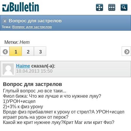
Вопрос для застрелов
Тема:
Вопрос для застрелов
Метки:
Нет
1
2
3
Haime
сказал(-а):
10.04.2013
15:50
Вопрос для застрелов
Глупый вопрос ,но все таки...
Фиол бижа: Что же лучше и что нужнее луку?
1)УРОН+исцел
2)+3% к физ урону
Вроде физ прибавляет к урону от стрел?А УРОН+исцел
играет роль на урон от перок?
Какой же крит нужнее луку?Крит Маг или крит Физ?