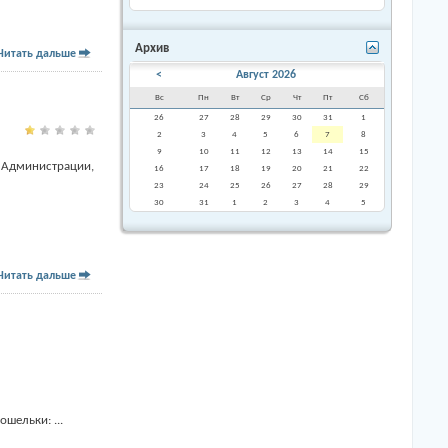
Архив
Читать дальше
<
Август 2026
Вс
Пн
Вт
Ср
Чт
Пт
Сб
26
27
28
29
30
31
1
2
3
4
5
6
7
8
9
10
11
12
13
14
15
и Администрации,
16
17
18
19
20
21
22
23
24
25
26
27
28
29
30
31
1
2
3
4
5
Читать дальше
кошельки:
...