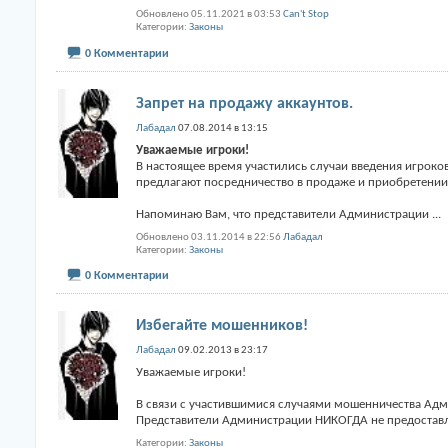
Обновлено 05.11.2021 в 03:53
Can't Stop
Категории
Законы
0 Комментарии
Запрет на продажу аккаунтов.
Лабадал
07.08.2014 в 13:15
Уважаемые игроки!
В настоящее время участились случаи введения игрок
предлагают посредничество в продаже и приобретении
Напоминаю Вам, что представители Администрации
...
Обновлено 03.11.2014 в 22:56
Лабадал
Категории
Законы
0 Комментарии
Избегайте мошенников!
Лабадал
09.02.2013 в 23:17
Уважаемые игроки!
В связи с участившимися случаями мошенничества Ад
Представители Администрации НИКОГДА не предоставля
Категории
Законы