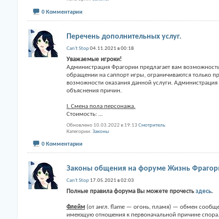
0 Комментарии
Перечень дополнительных услуг.
Can't Stop
04.11.2021 в 00:18
Уважаемые игроки!
Администрация Фрагории предлагает вам возможность 
обращении на саппорт игры, ограничиваются только п
возможности оказания данной услуги. Администрация о
объяснения причин.
I. Смена пола персонажа.
Стоимость:
...
Обновлено 10.03.2022 в 19:13
Смотритель
Категории
Законы
0 Комментарии
Законы общения на форуме Жизнь Фрагори
Can't Stop
17.05.2021 в 02:03
Полные правила форума Вы можете прочесть
здесь
.
Флейм
(от англ. flame — огонь, пламя) — обмен сообщ
имеющую отношения к первоначальной причине спора.