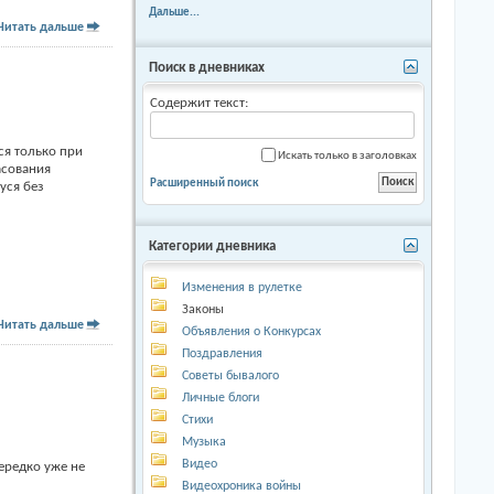
Дальше...
Читать дальше
Поиск в дневниках
Содержит текст:
ся только при
Искать только в заголовках
асования
Расширенный поиск
уся без
Категории дневника
Изменения в рулетке
Законы
Читать дальше
Объявления о Конкурсах
Поздравления
Советы бывалого
Личные блоги
Стихи
Музыка
Видео
ередко уже не
Видеохроника войны