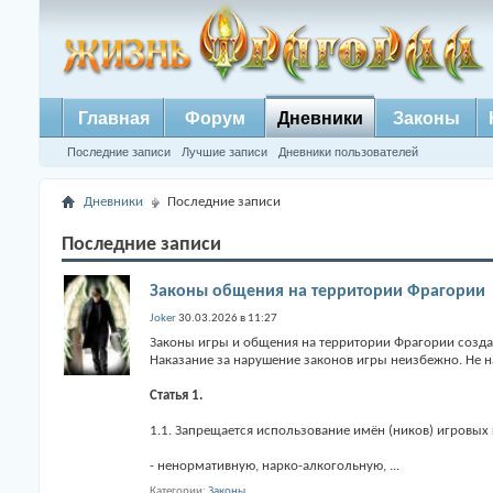
Главная
Форум
Дневники
Законы
Последние записи
Лучшие записи
Дневники пользователей
Дневники
Последние записи
Последние записи
Законы общения на территории Фрагории
Joker
30.03.2026 в 11:27
Законы игры и общения на территории Фрагории созд
Наказание за нарушение законов игры неизбежно. Не н
Статья 1.
1.1. Запрещается использование имён (ников) игровых
- ненормативную, нарко-алкогольную,
...
Категории
Законы