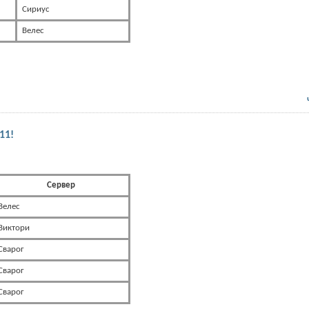
Сириус
Велес
11!
Сервер
Велес
Виктори
Сварог
Сварог
Сварог