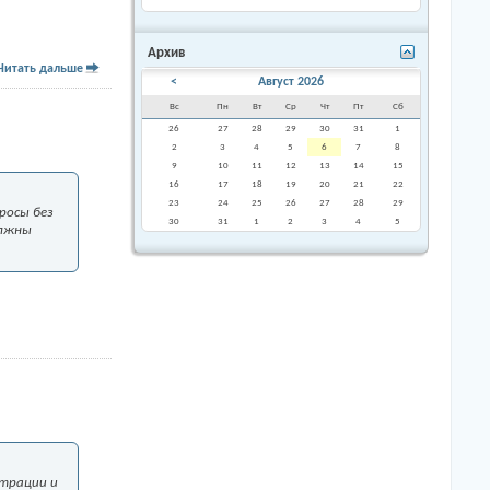
Архив
Читать дальше
<
Август 2026
Вс
Пн
Вт
Ср
Чт
Пт
Сб
26
27
28
29
30
31
1
2
3
4
5
6
7
8
9
10
11
12
13
14
15
16
17
18
19
20
21
22
23
24
25
26
27
28
29
росы без
30
31
1
2
3
4
5
олжны
страции и