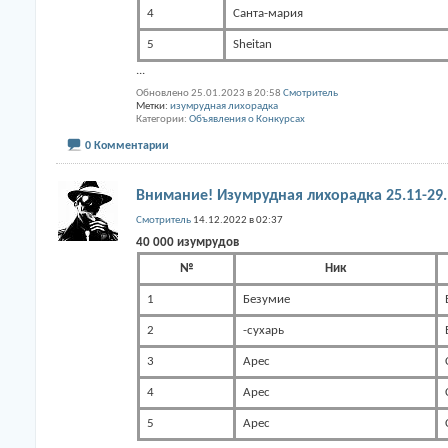
4
Санта-мария
5
Sheitan
...
Обновлено 25.01.2023 в 20:58
Смотритель
Метки:
изумрудная лихорадка
Категории
Объявления о Конкурсах
0 Комментарии
Внимание! Изумрудная лихорадка 25.11-29.
Смотритель
14.12.2022 в 02:37
40 000 изумрудов
№
Ник
1
Безумие
2
-сухарь
3
Арес
4
Арес
5
Арес