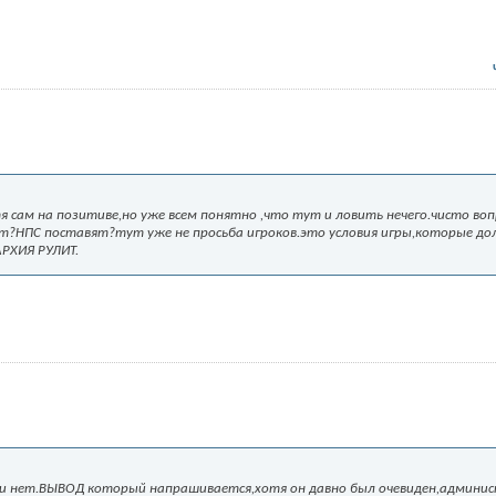
 сам на позитиве,но уже всем понятно ,что тут и ловить нечего.чисто воп
ут?НПС поставят?тут уже не просьба игроков.это условия игры,которые д
АРХИЯ РУЛИТ.
чи нет.ВЫВОД который напрашивается,хотя он давно был очевиден,админи