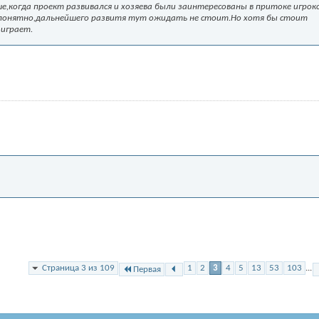
е,когда проект развивался и хозяева были заинтересованы в притоке игрок
о понятно,дальнейшего развитя тут ожидать не стоит.Но хотя бы стоит
играет.
Страница 3 из 109
1
2
3
4
5
13
53
103
...
Первая