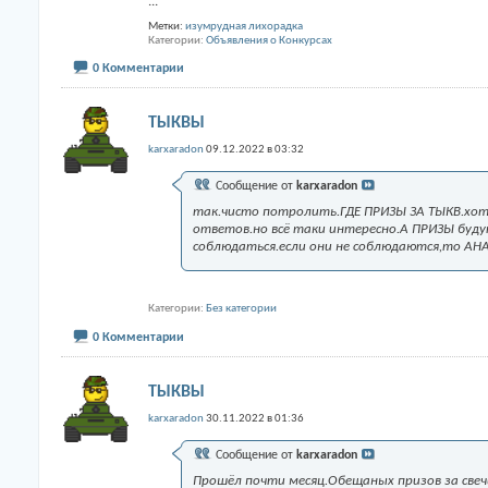
...
Метки:
изумрудная лихорадка
Категории
Объявления о Конкурсах
0 Комментарии
ТЫКВЫ
karxaradon
09.12.2022 в 03:32
Сообщение от
karxaradon
так.чисто потролить.ГДЕ ПРИЗЫ ЗА ТЫКВ.хотя
ответов.но всё таки интересно.А ПРИЗЫ буд
соблюдаться.если они не соблюдаются,то АН
Категории
Без категории
0 Комментарии
ТЫКВЫ
karxaradon
30.11.2022 в 01:36
Сообщение от
karxaradon
Прошёл почти месяц.Обещаных призов за све