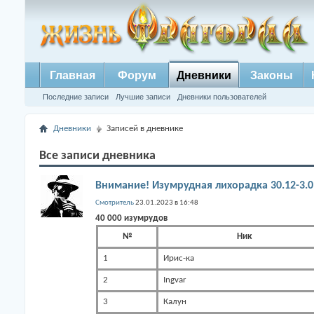
Главная
Форум
Дневники
Законы
Последние записи
Лучшие записи
Дневники пользователей
Дневники
Записей в дневнике
Все записи дневника
Внимание! Изумрудная лихорадка 30.12-3.0
Смотритель
23.01.2023 в 16:48
40 000 изумрудов
№
Ник
1
Ирис-ка
2
Ingvar
3
Калун