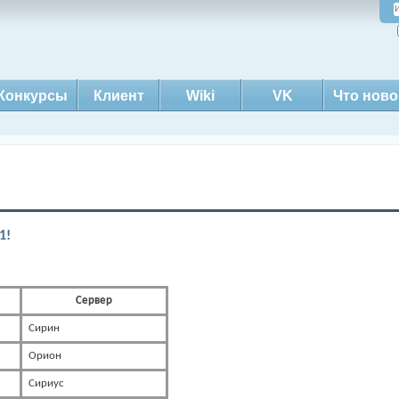
Конкурсы
Клиент
Wiki
VK
Что ново
1!
Сервер
Сирин
Орион
Сириус