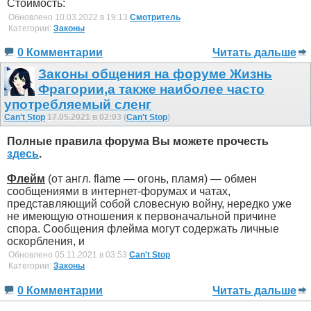
Стоимость:
Обновлено 10.03.2022 в 19:13
Смотритель
Категории:
Законы
0 Комментарии
Читать дальше
Законы общения на форуме Жизнь
Фрагории,а также наиболее часто
употребляемый сленг
Can't Stop
17.05.2021 в 02:03 (
Can't Stop
)
Полные правила форума Вы можете прочесть
здесь
.
Флейм
(от англ. flame — огонь, пламя) — обмен
сообщениями в интернет-форумах и чатах,
представляющий собой словесную войну, нередко уже
не имеющую отношения к первоначальной причине
спора. Сообщения флейма могут содержать личные
оскорбления, и
Обновлено 05.11.2021 в 03:53
Can't Stop
Категории:
Законы
0 Комментарии
Читать дальше