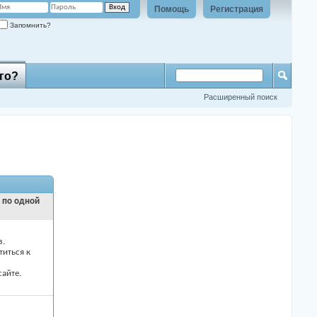
Помощь
Регистрация
Запомнить?
го?
Расширенный поиск
и по одной
з.
титься к
айте.