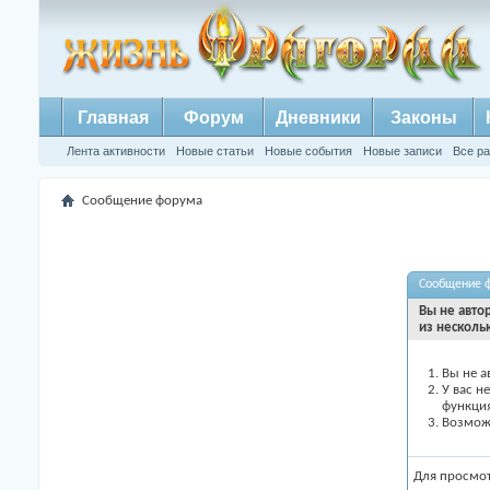
Главная
Форум
Дневники
Законы
Лента активности
Новые статьи
Новые события
Новые записи
Все р
Сообщение форума
Сообщение 
Вы не авто
из несколь
Вы не а
У вас н
функци
Возможн
Для просмо