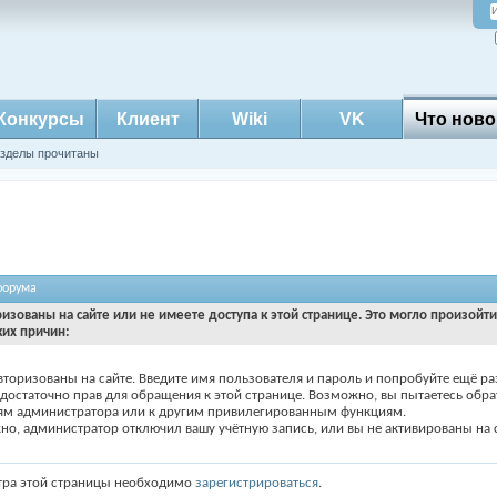
Конкурсы
Клиент
Wiki
VK
Что ново
азделы прочитаны
форума
ризованы на сайте или не имеете доступа к этой странице. Это могло произойт
ких причин:
вторизованы на сайте. Введите имя пользователя и пароль и попробуйте ещё ра
едостаточно прав для обращения к этой странице. Возможно, вы пытаетесь обра
ям администратора или к другим привилегированным функциям.
о, администратор отключил вашу учётную запись, или вы не активированы на с
тра этой страницы необходимо
зарегистрироваться
.