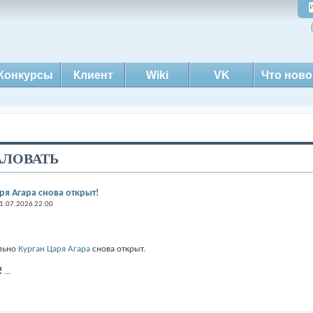
Конкурсы
Клиент
Wiki
VK
Что ново
ЛОВАТЬ
я Агара снова открыт!
1.07.2026 22:00
ельно
Курган Царя Агара
снова открыт.
!
...