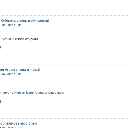
Кубизма внoвь начинается!
8.05.2026 23:01
 Кубизма
снова открыта.
!
...
я Агара снова открыт!
5.04.2026 23:01
ючительно
Курган Царя Агара
снова открыт.
!
...
ости-вновь-доступен