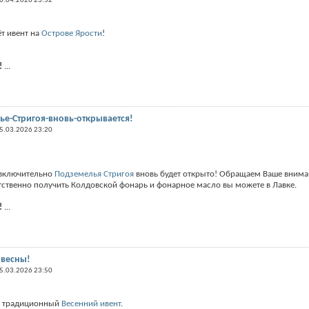
6.04.2026 23:52
ёт ивент на
Острове Ярости
!
!
...
е-Стригоя-вновь-открывается!
5.03.2026 23:20
 включительно
Подземелья Стригоя
вновь будет открыто! Обращаем Ваше внимани
етственно получить Колдовской фонарь и фонарное масло вы можете в Лавке.
!
...
 весны!
5.03.2026 23:50
м традиционный
Весенний ивент
.