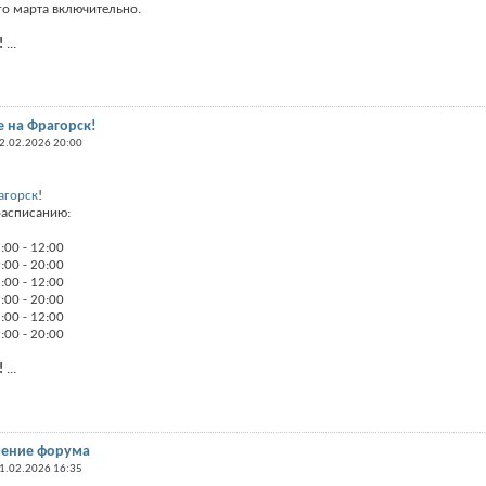
го марта включительно.
!
...
 на Фрагорск!
2.02.2026 20:00
агорск
!
расписанию:
:00 - 12:00
:00 - 20:00
:00 - 12:00
:00 - 20:00
:00 - 12:00
:00 - 20:00
!
...
чение форума
1.02.2026 16:35