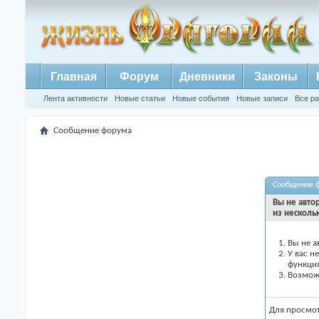
Главная
Форум
Дневники
Законы
Лента активности
Новые статьи
Новые события
Новые записи
Все р
Сообщение форума
Сообщение 
Вы не авто
из несколь
Вы не а
У вас н
функци
Возможн
Для просмо