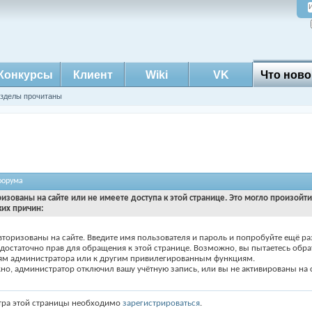
Конкурсы
Клиент
Wiki
VK
Что ново
азделы прочитаны
форума
ризованы на сайте или не имеете доступа к этой странице. Это могло произойт
ких причин:
вторизованы на сайте. Введите имя пользователя и пароль и попробуйте ещё ра
едостаточно прав для обращения к этой странице. Возможно, вы пытаетесь обра
ям администратора или к другим привилегированным функциям.
о, администратор отключил вашу учётную запись, или вы не активированы на с
тра этой страницы необходимо
зарегистрироваться
.