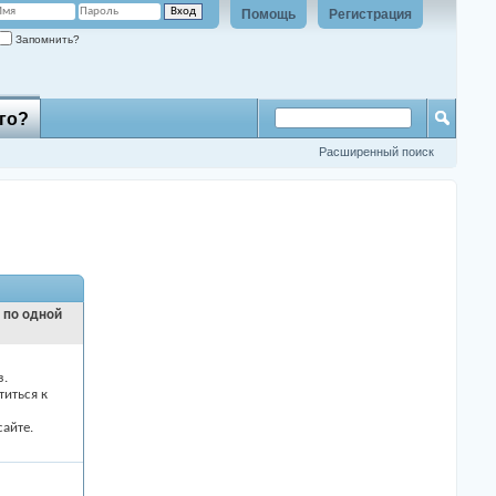
Помощь
Регистрация
Запомнить?
го?
Расширенный поиск
и по одной
з.
титься к
айте.