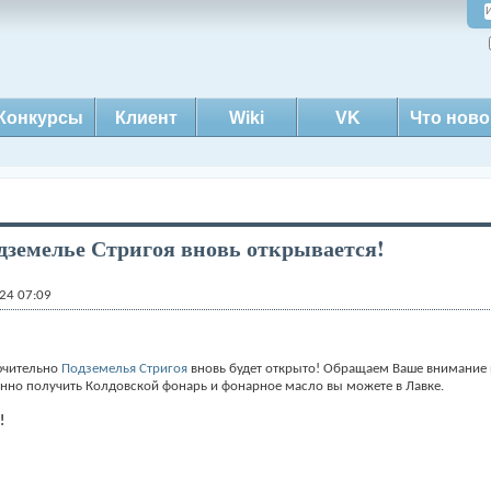
Конкурсы
Клиент
Wiki
VK
Что ново
земелье Стригоя вновь открывается!
24 07:09
лючительно
Подземелья Стригоя
вновь будет открыто! Обращаем Ваше внимание на
венно получить Колдовской фонарь и фонарное масло вы можете в Лавке.
!