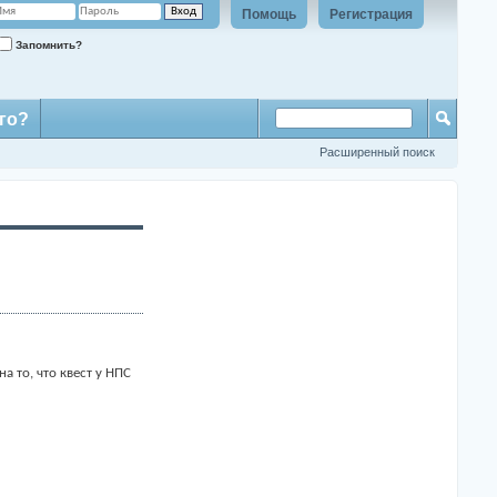
Помощь
Регистрация
Запомнить?
го?
Расширенный поиск
 то, что квест у НПС