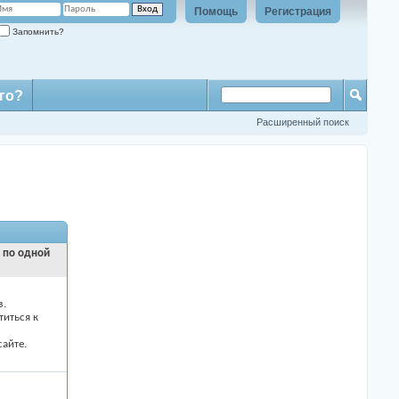
Помощь
Регистрация
Запомнить?
го?
Расширенный поиск
и по одной
з.
титься к
айте.