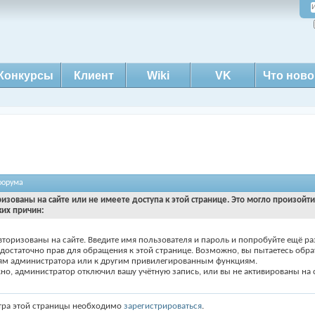
Конкурсы
Клиент
Wiki
VK
Что ново
форума
ризованы на сайте или не имеете доступа к этой странице. Это могло произойт
ких причин:
вторизованы на сайте. Введите имя пользователя и пароль и попробуйте ещё ра
едостаточно прав для обращения к этой странице. Возможно, вы пытаетесь обра
ям администратора или к другим привилегированным функциям.
о, администратор отключил вашу учётную запись, или вы не активированы на с
тра этой страницы необходимо
зарегистрироваться
.