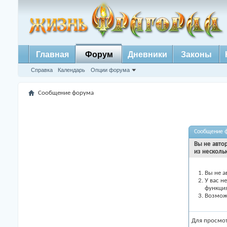
Главная
Форум
Дневники
Законы
Справка
Календарь
Опции форума
Сообщение форума
Сообщение 
Вы не авто
из несколь
Вы не а
У вас н
функци
Возможн
Для просмо