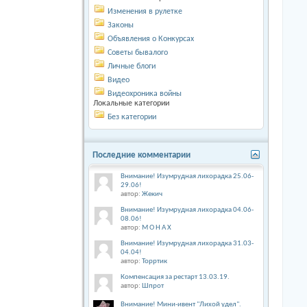
Изменения в рулетке
Законы
Объявления о Конкурсах
Советы бывалого
Личные блоги
Видео
Видеохроника войны
Локальные категории
Без категории
Последние комментарии
Внимание! Изумрудная лихорадка 25.06-
29.06!
автор:
Жекич
Внимание! Изумрудная лихорадка 04.06-
08.06!
автор:
М О Н А Х
Внимание! Изумрудная лихорадка 31.03-
04.04!
автор:
Торртик
Компенсация за рестарт 13.03.19.
автор:
Шпрот
Внимание! Мини-ивент "Лихой удел".