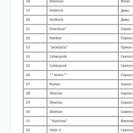
18
Demman
Велес
19
Dmitrich
Дива
20
Dmitrich
Дива
21
Overdose*
Сирин
22
Rambor
Сириус
23
*anastacia*
Орион
24
Cyberpunk
Святог
25
Cyberpunk
Святог
26
** Князь**
Сириус
27
Кумыс
Орион
28
Siberian
Сириус
29
Siberian
Сириус
30
Siberian
Сириус
31
* Куколка*
Виктор
32
Mistr X
Святог