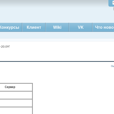
Конкурсы
Клиент
Wiki
VK
Что ново
-20.09!
Оц
Сервер