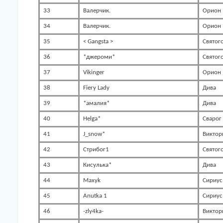
33
Валерчик.
Орион
34
Валерчик.
Орион
35
< Gangsta >
Святог
36
*джероми*
Святог
37
Vikinger
Орион
38
Fiery Lady
Дива
39
*амалия*
Дива
40
Helga*
Сварог
41
J_snow*
Виктор
42
Стрибог1
Святог
43
Кисулька*
Дива
44
Maxyk
Сириус
45
Anutka 1
Сириус
46
-zly4ka-
Виктор