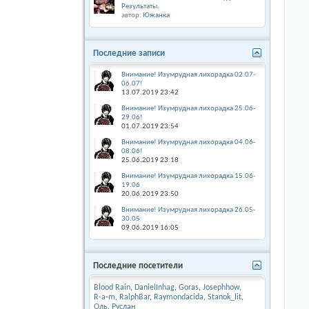
Результаты.
автор:
Южанка
Последние записи
Внимание! Изумрудная лихорадка 02.07-
06.07!
13.07.2019
23:42
Внимание! Изумрудная лихорадка 25.06-
29.06!
01.07.2019
23:54
Внимание! Изумрудная лихорадка 04.06-
08.06!
25.06.2019
23:18
Внимание! Изумрудная лихорадка 15.06-
19.06
20.06.2019
23:50
Внимание! Изумрудная лихорадка 26.05-
30.05
09.06.2019
16:05
Последние посетители
Blood Rain
,
DanielInhag
,
Goras
,
Josephhow
,
R-a-m
,
RalphBar
,
Raymondacida
,
Stanok_lit
,
Оль
,
Руслан