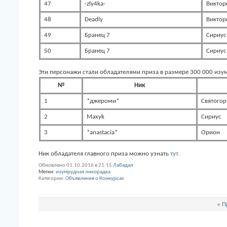
47
-zly4ka-
Виктор
48
Deadly
Виктор
49
Бранец 7
Сириус
50
Бранец 7
Сириус
Эти персонажи стали обладателями приза в размере 300 000 изу
№
Ник
1
*джероми*
Святогор
2
Maxyk
Сириус
3
*anastacia*
Орион
Ник обладателя главного приза можно узнать
тут
.
Обновлено 01.10.2016 в 21:15
Лабадал
Метки:
изумрудная лихорадка
Категории
Объявления о Конкурсах
«
П