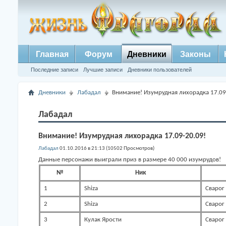
Главная
Форум
Дневники
Законы
Последние записи
Лучшие записи
Дневники пользователей
Дневники
Лабадал
Внимание! Изумрудная лихорадка 17.09
Лабадал
Внимание! Изумрудная лихорадка 17.09-20.09!
Лабадал
01.10.2016 в 21:13 (10502 Просмотров)
Данные персонажи выиграли приз в размере 40 000 изумрудов!
№
Ник
1
Shiza
Сварог
2
Shiza
Сварог
3
Кулак Ярости
Сварог