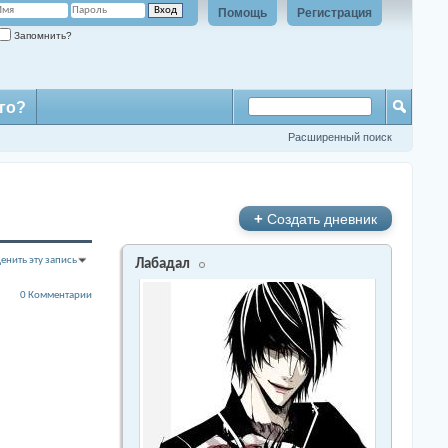
Помощь
Регистрация
Запомнить?
го?
Расширенный поиск
+
Создать дневник
енить эту запись
Лабадал
0 Комментарии