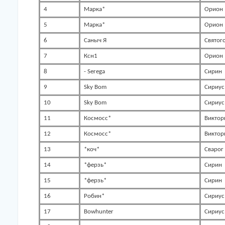
4
Марка*
Орион
5
Марка*
Орион
6
Саныч Я
Святог
7
Ксн1
Орион
8
- Serega
Сирин
9
Sky Bom
Сириус
10
Sky Bom
Сириус
11
Космосс*
Виктор
12
Космосс*
Виктор
13
*коч*
Сварог
14
*ферзь*
Сирин
15
*ферзь*
Сирин
16
Робин*
Сириус
17
Bowhunter
Сириус