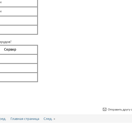
и
и
мрудов!
Сервер
Отправить другу с
ред.
Главная страница
След.
»