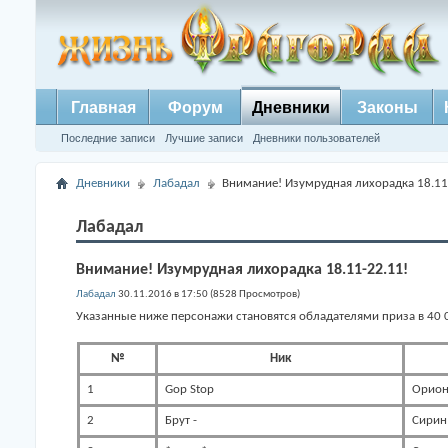
Главная
Форум
Дневники
Законы
Последние записи
Лучшие записи
Дневники пользователей
Дневники
Лабадал
Внимание! Изумрудная лихорадка 18.11
Лабадал
Внимание! Изумрудная лихорадка 18.11-22.11!
Лабадал
30.11.2016 в 17:50 (8528 Просмотров)
Указанные ниже персонажи становятся обладателями приза в 40 
№
Ник
1
Gop Stop
Орио
2
Брут -
Сирин