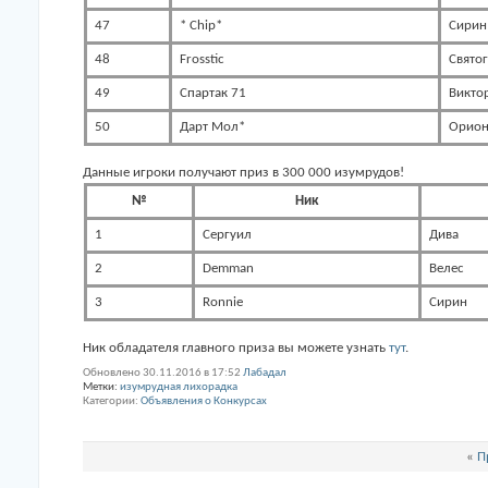
47
* Chip*
Сирин
48
Frosstic
Свято
49
Спартак 71
Викто
50
Дарт Мол*
Орио
Данные игроки получают приз в 300 000 изумрудов!
№
Ник
1
Сергуил
Дива
2
Demman
Велес
3
Ronnie
Сирин
Ник обладателя главного приза вы можете узнать
тут
.
Обновлено 30.11.2016 в 17:52
Лабадал
Метки:
изумрудная лихорадка
Категории
Объявления о Конкурсах
«
П