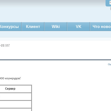
Конкурсы
Клиент
Wiki
VK
Что ново
-22.11!
Оц
000 изумрудов!
Сервер
н