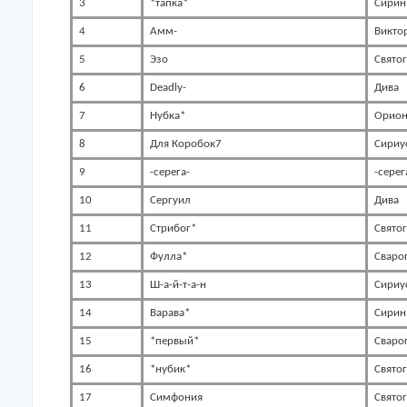
3
*тапка*
Сирин
4
Амм-
Викто
5
Эзо
Свято
6
Deadly-
Дива
7
Нубка*
Орио
8
Для Коробок7
Сириу
9
-серега-
-серег
10
Сергуил
Дива
11
Стрибог*
Свято
12
Фулла*
Сваро
13
Ш-а-й-т-а-н
Сириу
14
Варава*
Сирин
15
*первый*
Сваро
16
*нубик*
Свято
17
Симфония
Свято