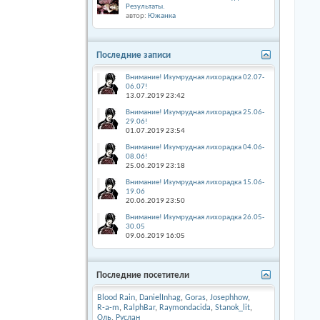
Результаты.
автор:
Южанка
Последние записи
Внимание! Изумрудная лихорадка 02.07-
06.07!
13.07.2019
23:42
Внимание! Изумрудная лихорадка 25.06-
29.06!
01.07.2019
23:54
Внимание! Изумрудная лихорадка 04.06-
08.06!
25.06.2019
23:18
Внимание! Изумрудная лихорадка 15.06-
19.06
20.06.2019
23:50
Внимание! Изумрудная лихорадка 26.05-
30.05
09.06.2019
16:05
Последние посетители
Blood Rain
,
DanielInhag
,
Goras
,
Josephhow
,
R-a-m
,
RalphBar
,
Raymondacida
,
Stanok_lit
,
Оль
,
Руслан