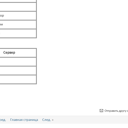
гор
ри
н
Сервер
Отправить другу с
ред.
Главная страница
След.
»