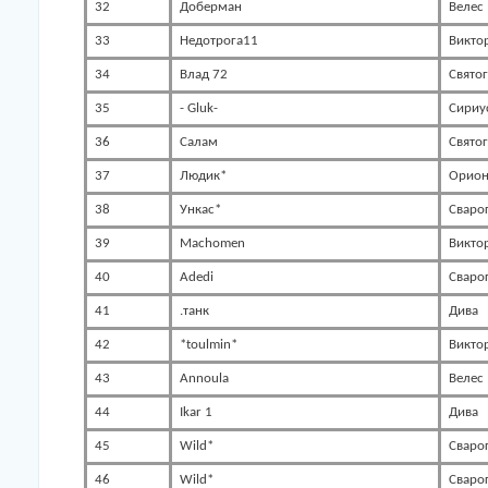
32
Доберман
Велес
33
Недотрога11
Викто
34
Влад 72
Свято
35
- Gluk-
Сириу
36
Салам
Свято
37
Людик*
Орио
38
Ункас*
Сваро
39
Machomen
Викто
40
Adedi
Сваро
41
.танк
Дива
42
*toulmin*
Викто
43
Annoula
Велес
44
Ikar 1
Дива
45
Wild*
Сваро
46
Wild*
Сваро