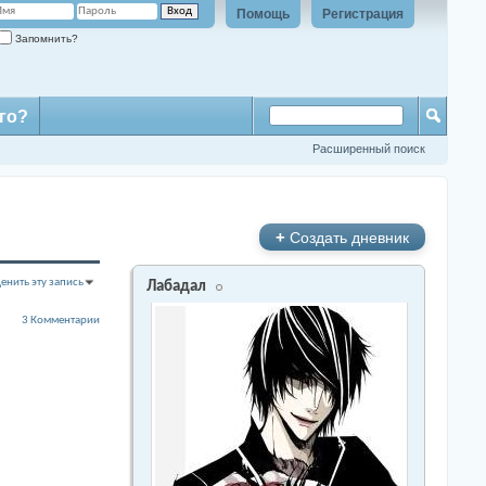
Помощь
Регистрация
Запомнить?
го?
Расширенный поиск
+
Создать дневник
енить эту запись
Лабадал
3 Комментарии