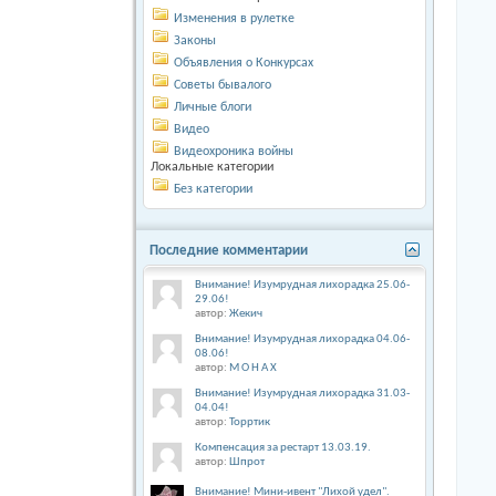
Изменения в рулетке
Законы
Объявления о Конкурсах
Советы бывалого
Личные блоги
Видео
Видеохроника войны
Локальные категории
Без категории
Последние комментарии
Внимание! Изумрудная лихорадка 25.06-
29.06!
автор:
Жекич
Внимание! Изумрудная лихорадка 04.06-
08.06!
автор:
М О Н А Х
Внимание! Изумрудная лихорадка 31.03-
04.04!
автор:
Торртик
Компенсация за рестарт 13.03.19.
автор:
Шпрот
Внимание! Мини-ивент "Лихой удел".