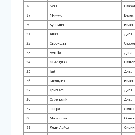
18
Nera
Сваро
19
М-и-х-а
Велес
20
Кузьмич
Велес
21
Alura
Дива
22
Стронций
Сваро
23
Avrelia.
Дива
24
< Gangsta >
Свято
25
Isgt
Дива
26
Мелодия
Велес
27
Триглавъ
Дива
28
Cyberpunk
Дива
29
-тигра-
Свято
30
Машенька-
Орио
31
Леди Лайса
Сирин